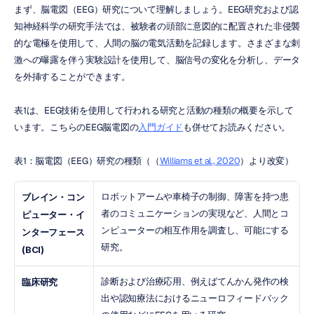
まず、脳電図（EEG）研究について理解しましょう。EEG研究および認
知神経科学の研究手法では、被験者の頭部に意図的に配置された非侵襲
的な電極を使用して、人間の脳の電気活動を記録します。さまざまな刺
激への曝露を伴う実験設計を使用して、脳信号の変化を分析し、データ
を外挿することができます。
表1は、EEG技術を使用して行われる研究と活動の種類の概要を示して
います。こちらのEEG脳電図の
入門ガイド
も併せてお読みください。
表1：脳電図（EEG）研究の種類（（
Williams et al., 2020
）より改変）
ロボットアームや車椅子の制御、障害を持つ患
ブレイン・コン
者のコミュニケーションの実現など、人間とコ
ピューター・イ
ンピューターの相互作用を調査し、可能にする
ンターフェース 
研究。
(BCI)
診断および治療応用、例えばてんかん発作の検
臨床研究
出や認知療法におけるニューロフィードバック