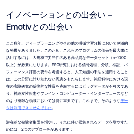
イノベーションとの出会い – 
Emotivとの出会い
ここ数年、ディープラーニングやその他の機械学習分析において刺激的
な発展がありました。このため、これらのプログラムの価値を最大限に
活用するには、大規模で妥当性のある高品質なデータセット（n=1000
以上）が必要になります。EEG研究における信号処理、分類、検証、パ
フォーマンス評価の要件を考慮すると、人工知能の手法を適用すること
は、この分野に計り知れない恩恵をもたらします。神経科学における現
在の実験研究の反復的な性質を克服するにはビッグデータが不可欠であ
り、神経変性疾患やブレイン・コンピューター・インターフェースなど
のより複雑な領域においては特に重要です。これまで、そのような
デー
タは利用できませんでした
。
潜在的な被験者集団を増やし、それに伴い収集されるデータを増やすた
めには、2つのアプローチがあります：