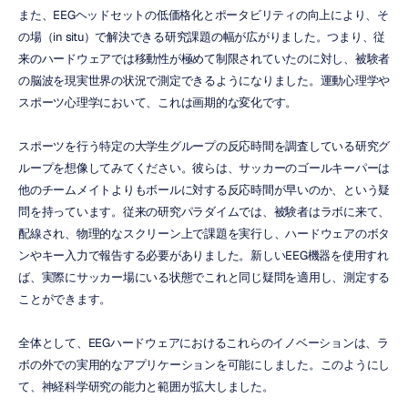
また、EEGヘッドセットの低価格化とポータビリティの向上により、そ
の場（in situ）で解決できる研究課題の幅が広がりました。つまり、従
来のハードウェアでは移動性が極めて制限されていたのに対し、被験者
の脳波を現実世界の状況で測定できるようになりました。運動心理学や
スポーツ心理学において、これは画期的な変化です。
スポーツを行う特定の大学生グループの反応時間を調査している研究グ
ループを想像してみてください。彼らは、サッカーのゴールキーパーは
他のチームメイトよりもボールに対する反応時間が早いのか、という疑
問を持っています。従来の研究パラダイムでは、被験者はラボに来て、
配線され、物理的なスクリーン上で課題を実行し、ハードウェアのボタ
ンやキー入力で報告する必要がありました。新しいEEG機器を使用すれ
ば、実際にサッカー場にいる状態でこれと同じ疑問を適用し、測定する
ことができます。
全体として、EEGハードウェアにおけるこれらのイノベーションは、ラ
ボの外での実用的なアプリケーションを可能にしました。このようにし
て、神経科学研究の能力と範囲が拡大しました。