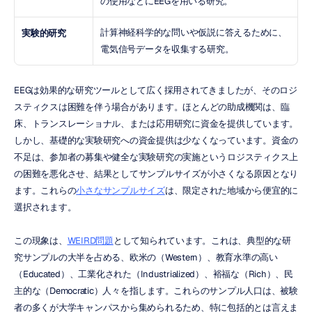
の使用などにEEGを用いる研究。
計算神経科学的な問いや仮説に答えるために、
実験的研究
電気信号データを収集する研究。
EEGは効果的な研究ツールとして広く採用されてきましたが、そのロジ
スティクスは困難を伴う場合があります。ほとんどの助成機関は、臨
床、トランスレーショナル、または応用研究に資金を提供しています。
しかし、基礎的な実験研究への資金提供は少なくなっています。資金の
不足は、参加者の募集や健全な実験研究の実施というロジスティクス上
の困難を悪化させ、結果としてサンプルサイズが小さくなる原因となり
ます。これらの
小さなサンプルサイズ
は、限定された地域から便宜的に
選択されます。
この現象は、
WEIRD問題
として知られています。これは、典型的な研
究サンプルの大半を占める、欧米の（Western）、教育水準の高い
（Educated）、工業化された（Industrialized）、裕福な（Rich）、民
主的な（Democratic）人々を指します。これらのサンプル人口は、被験
者の多くが大学キャンパスから集められるため、特に包括的とは言えま