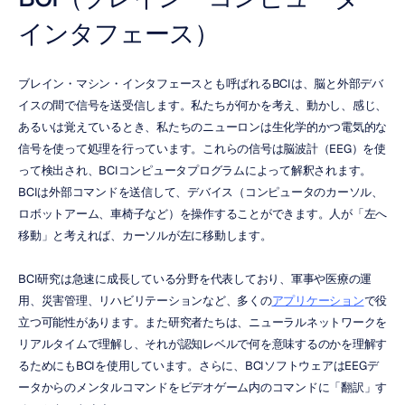
インタフェース）
ブレイン・マシン・インタフェースとも呼ばれるBCIは、脳と外部デバ
イスの間で信号を送受信します。私たちが何かを考え、動かし、感じ、
あるいは覚えているとき、私たちのニューロンは生化学的かつ電気的な
信号を使って処理を行っています。これらの信号は脳波計（EEG）を使
って検出され、BCIコンピュータプログラムによって解釈されます。
BCIは外部コマンドを送信して、デバイス（コンピュータのカーソル、
ロボットアーム、車椅子など）を操作することができます。人が「左へ
移動」と考えれば、カーソルが左に移動します。
BCI研究は急速に成長している分野を代表しており、軍事や医療の運
用、災害管理、リハビリテーションなど、多くの
アプリケーション
で役
立つ可能性があります。また研究者たちは、ニューラルネットワークを
リアルタイムで理解し、それが認知レベルで何を意味するのかを理解す
るためにもBCIを使用しています。さらに、BCIソフトウェアはEEGデ
ータからのメンタルコマンドをビデオゲーム内のコマンドに「翻訳」す