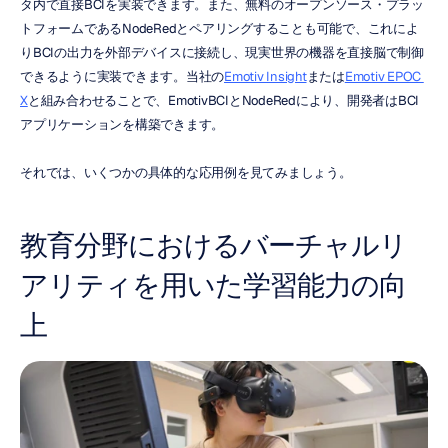
タ内で直接BCIを実装できます。また、無料のオープンソース・プラッ
トフォームであるNodeRedとペアリングすることも可能で、これによ
りBCIの出力を外部デバイスに接続し、現実世界の機器を直接脳で制御
できるように実装できます。当社の
Emotiv Insight
または
Emotiv EPOC 
X
と組み合わせることで、EmotivBCIとNodeRedにより、開発者はBCI
アプリケーションを構築できます。
それでは、いくつかの具体的な応用例を見てみましょう。
教育分野におけるバーチャルリ
アリティを用いた学習能力の向
上