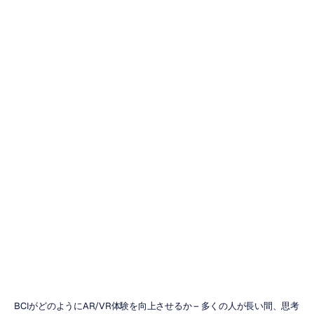
BCIがどのように
AR/VR体験を向
上させるか
クオック・ミン・ライ
更新日
2022/05/17
BCIがどのようにAR/VR体験を向上させるか – 多くの人が長い間、思考