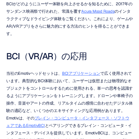
BCIがどのようにユーザー体験を向上させるかを知るために、2017年の
サンダンス映画祭で行われた、常識を覆す
Acura Mood Roads
のインタ
ラクティブなドライビング体験をご覧ください。これにより、ゲームや
AR/VRアプリをさらに魅力的にする方法のヒントを得ることができま
す。
BCI（VR/AR）の応用
当社のEmotivヘッドセットは、
BCIアプリケーション
で広く使用されて
います。典型的なBCI体験において、ユーザーは仮想または物理的なオ
ブジェクトをコントロールするために使用される、単一の思考を認識す
るようにアプリケーションをトレーニングします。ドローンや車椅子の
操作、音楽やアートの作成、リアルタイムの感情に合わせたデジタル体
験の適応など、いくつかのエキサイティングな応用例があります。
Emotivは、その
ブレイン・コンピュータ・インタフェース・ソフトウ
ェアであるEmotivBCI
とペアリングできるブレイン・コンピュータ・イ
ンタフェース・デバイスを提供しています。EmotivBCIは、コンピュー