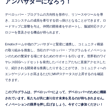
アンバサダーになろう！
デベロッパー・プログラムの方向性を形作り、リソースやツールを導
き、エコシステムの成長を牽引する切っ掛けとなることができます。ロ
ードマップに影響を与え、仲間の開発者をサポートし、脳波対応テクノ
ロジーを普及させる機会が得られます。
Emotivチームや他のアンバサダーと緊密に連携し、コミュニティ構築
の取り組みを推進し、当社のデベロッパー・プログラムをイノベーショ
ンのための繁栄する場にするためのサポートを行います。世界初のワイ
ヤレスEEGヘッドセットを発売したパイオニアたちに直接アクセスした
り、紹介される開発者を推薦したりすることができ、コミュニティへの
エンゲージメントが高まるたびにMVPステータスが上昇するのを確認
できます。
このプログラムは、デベロッパーによって、デベロッパーのために構築
されています。私たちが共に創り出す未来を見るのが待ちきれません。
イノベーションの限界を押し広げましょう。今すぐご参加ください！