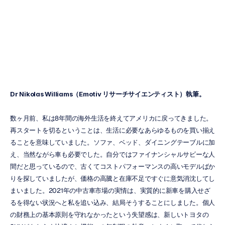
脳科学
メフル・ナヤック
更新日
2022/04/28
Dr Nikolas Williams（Emotiv リサーチサイエンティスト）執筆。
数ヶ月前、私は8年間の海外生活を終えてアメリカに戻ってきました。
再スタートを切るということは、生活に必要なあらゆるものを買い揃え
ることを意味していました。ソファ、ベッド、ダイニングテーブルに加
え、当然ながら車も必要でした。自分ではファイナンシャルサビーな人
間だと思っているので、古くてコストパフォーマンスの高いモデルばか
りを探していましたが、価格の高騰と在庫不足ですぐに意気消沈してし
まいました。2021年の中古車市場の実情は、実質的に新車を購入せざ
るを得ない状況へと私を追い込み、結局そうすることにしました。個人
の財務上の基本原則を守れなかったという失望感は、新しいトヨタの