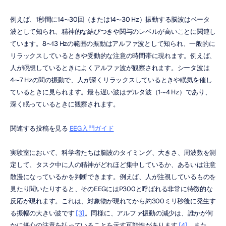
例えば、1秒間に14〜30回（または14〜30 Hz）振動する脳波はベータ
波として知られ、精神的な結びつきや関与のレベルが高いことに関連し
ています。8〜13 Hzの範囲の振動はアルファ波として知られ、一般的に
リラックスしているときや受動的な注意の時間帯に現れます。例えば、
人が瞑想しているときによくアルファ波が観察されます。シータ波は
4〜7 Hzの間の振動で、人が深くリラックスしているときや眠気を催し
ているときに見られます。最も遅い波はデルタ波（1〜4 Hz）であり、
深く眠っているときに観察されます。
関連する投稿を見る 
EEG入門ガイド
実験室において、科学者たちは脳波のタイミング、大きさ、周波数を測
定して、タスク中に人の精神がどれほど集中しているか、あるいは注意
散漫になっているかを判断できます。例えば、人が注視しているものを
見たり聞いたりすると、そのEEGにはP300と呼ばれる非常に特徴的な
反応が現れます。これは、対象物が現れてから約300ミリ秒後に発生す
る振幅の大きい波です 
[3]
。同様に、アルファ振動の減少は、誰かが何
かに細心の注意を払っていることを示す可能性があります 
[4]
。また、