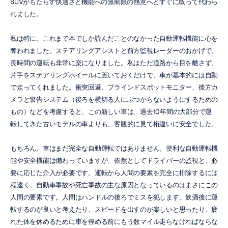
SUVがもたらす快適さと機能への無制限の熱意へとすぐに取って代わら
れました。
私は特に、これまで本でしか読んだことのなかった自動運転機能に心を
奪われました。ステアリングアシストと前方監視レーダーのおかげで、
長時間の運転も非常に楽になりました。私はただ道路から目を離さず、
片手をステアリングホイールに置いておくだけで、車が基本的には自動
で走ってくれました。衝突回避、ブラインドスポットモニター、後方カ
メラと警告システム（後ろを横切る人にぶつからないようにするための
もの）などを考慮すると、この新しい車は、過去10年間の大部分で運
転してきた古いモデルの車よりも、客観的に見て桁違いに安全でした。
もちろん、車はまだ完全な自動運転ではありません。便利な自動運転機
能や安全機能は備わっていますが、依然としてドライバーの監視と、必
要に応じた介入が必要です。運転から人間の要素を完全に排除するには
程遠く、自動車事故や死亡事故の主な原因となっているのはまさにこの
人間の要素です。人間はハンドルの後ろでミスを犯します。飲酒後に運
転するのが良いと考えたり、スピードを出すのが楽しいと思ったり、疲
れた体を休めるために車を停める前にもう数マイル走らなければならな