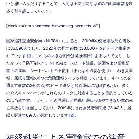
いと思い込んだりすることで、人間は予防可能なはずの自動車事故を数
多く引き起こしています。
[block id="cta-shortcode-browse-eeg-headsets-v2"]
国家道路交通安全局（NHTSA）によると、2019年の交通事故死亡者数
は36,096人でした。2020年の死亡者数は38,000人を超えると推定さ
れています 
[1]
。これらの大きな割合は危険運転によるものであり、し
たがって予防可能です。NHTSAは、スピード違反、飲酒および薬物影
響下の運転、シートベルトの不使用（または不適切な使用）、わき見運
転、居眠り運転の6つの危険運転タイプを特定しています。すべての交
通死亡事故の3分の2がスピード違反と飲酒運転に起因するため、多く
の介入キャンペーンがこれらのリスクに対処することを目的としている
のは当然です。しかし、わき見運転と居眠り運転も無視できない数の死
亡事故を引き起こしており、2019年にはわき見運転関連で3,142人、居
眠り関連で697人が死亡しています 
[2]
。
神経科学による実験室での注意