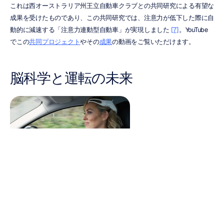
これは西オーストラリア州王立自動車クラブとの共同研究による有望な
成果を受けたものであり、この共同研究では、注意力が低下した際に自
動的に減速する「注意力連動型自動車」が実現しました 
[7]
。YouTube
でこの
共同プロジェクト
やその
成果
の動画をご覧いただけます。
脳科学と運転の未来
運転席の神経科学 - 脳科学と運転の未来。
シートベルトやランブルストリップス（音響道路）といった初期の防止
策から、自動緊急ブレーキや運転支援ステアリングのような現代的な防