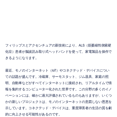
意味をもたらす
ヌリ・ジャヴィット
更新日
2014/08/07
フィリップスとアクセンチュアの新技術により、ALS（筋萎縮性側索硬
化症）患者が脳波読み取り式ヘッドバンドを使って、家電製品を操作で
きるようになります。
最近、モノのインターネット（IoT）やコネクテッド・デバイスについ
ての話題が盛んです。冷蔵庫、サーモスタット、ジム器具、家庭の照
明、自動車などがすべてインターネットに接続され、リアルタイムで情
報を集約するコンピューター化された世界です。この分野の多くのイノ
ベーションには、確かに過大評価されているものもありますが、いくつ
かの新しいプロジェクトは、モノのインターネットの意図しない恩恵を
示しています。コネクテッド・デバイスは、重度障害者の生活の質を劇
的に向上させる可能性があるのです。