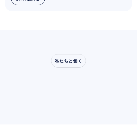
詳細を読む
私たちと働く
神経科学が研究室の外
へ踏み出したとき、ど
のような可能性が開け
るのかをご覧ください
ユーザー＆プロダクト調査