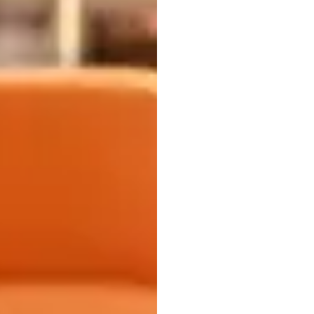
バー
ティ
よる
マーベリック・グエン
更