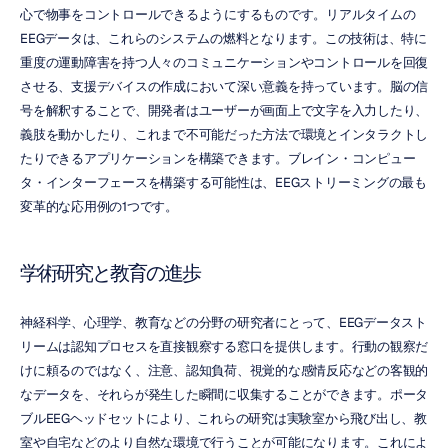
心で物事をコントロールできるようにするものです。リアルタイムの
EEGデータは、これらのシステムの燃料となります。この技術は、特に
重度の運動障害を持つ人々のコミュニケーションやコントロールを回復
させる、支援デバイスの作成において深い意義を持っています。脳の信
号を解釈することで、開発者はユーザーが画面上で文字を入力したり、
義肢を動かしたり、これまで不可能だった方法で環境とインタラクトし
たりできるアプリケーションを構築できます。ブレイン・コンピュー
タ・インターフェースを構築する可能性は、EEGストリーミングの最も
変革的な応用例の1つです。
学術研究と教育の進歩
神経科学、心理学、教育などの分野の研究者にとって、EEGデータスト
リームは認知プロセスを直接観察する窓口を提供します。行動の観察だ
けに頼るのではなく、注意、認知負荷、視覚的な感情反応などの客観的
なデータを、それらが発生した瞬間に収集することができます。ポータ
ブルEEGヘッドセットにより、これらの研究は実験室から飛び出し、教
室や自宅などのより自然な環境で行うことが可能になります。これによ