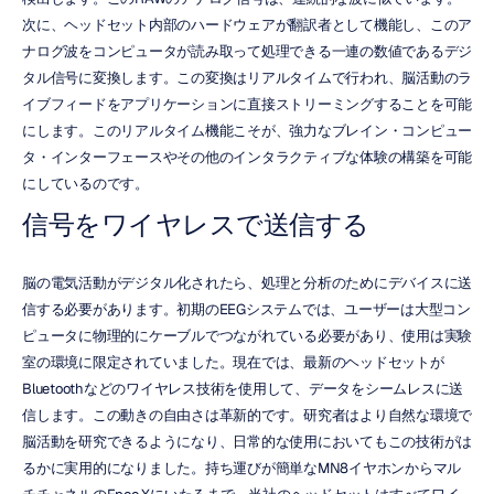
次に、ヘッドセット内部のハードウェアが翻訳者として機能し、このア
ナログ波をコンピュータが読み取って処理できる一連の数値であるデジ
タル信号に変換します。この変換はリアルタイムで行われ、脳活動のラ
イブフィードをアプリケーションに直接ストリーミングすることを可能
にします。このリアルタイム機能こそが、強力なブレイン・コンピュー
タ・インターフェースやその他のインタラクティブな体験の構築を可能
にしているのです。
信号をワイヤレスで送信する
脳の電気活動がデジタル化されたら、処理と分析のためにデバイスに送
信する必要があります。初期のEEGシステムでは、ユーザーは大型コン
ピュータに物理的にケーブルでつながれている必要があり、使用は実験
室の環境に限定されていました。現在では、最新のヘッドセットが
Bluetoothなどのワイヤレス技術を使用して、データをシームレスに送
信します。この動きの自由さは革新的です。研究者はより自然な環境で
脳活動を研究できるようになり、日常的な使用においてもこの技術がは
るかに実用的になりました。持ち運びが簡単なMN8イヤホンからマル