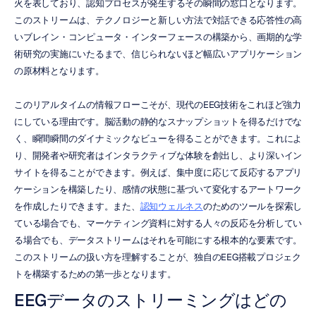
火を表しており、認知プロセスが発生するその瞬間の窓口となります。
このストリームは、テクノロジーと新しい方法で対話できる応答性の高
いブレイン・コンピュータ・インターフェースの構築から、画期的な学
術研究の実施にいたるまで、信じられないほど幅広いアプリケーション
の原材料となります。
このリアルタイムの情報フローこそが、現代のEEG技術をこれほど強力
にしている理由です。脳活動の静的なスナップショットを得るだけでな
く、瞬間瞬間のダイナミックなビューを得ることができます。これによ
り、開発者や研究者はインタラクティブな体験を創出し、より深いイン
サイトを得ることができます。例えば、集中度に応じて反応するアプリ
ケーションを構築したり、感情の状態に基づいて変化するアートワーク
を作成したりできます。また、
認知ウェルネス
のためのツールを探索し
ている場合でも、マーケティング資料に対する人々の反応を分析してい
る場合でも、データストリームはそれを可能にする根本的な要素です。
このストリームの扱い方を理解することが、独自のEEG搭載プロジェク
トを構築するための第一歩となります。
EEGデータのストリーミングはどの