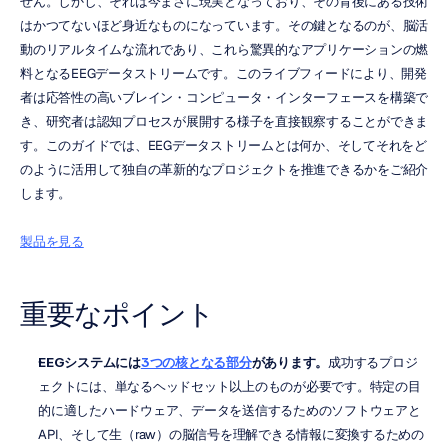
せん。しかし、それは今まさに現実となっており、その背後にある技術
はかつてないほど身近なものになっています。その鍵となるのが、脳活
動のリアルタイムな流れであり、これら驚異的なアプリケーションの燃
料となるEEGデータストリームです。このライブフィードにより、開発
者は応答性の高いブレイン・コンピュータ・インターフェースを構築で
き、研究者は認知プロセスが展開する様子を直接観察することができま
す。このガイドでは、EEGデータストリームとは何か、そしてそれをど
のように活用して独自の革新的なプロジェクトを推進できるかをご紹介
します。
製品を見る
重要なポイント
EEGシステムには
3つの核となる部分
があります。
成功するプロジ
ェクトには、単なるヘッドセット以上のものが必要です。特定の目
的に適したハードウェア、データを送信するためのソフトウェアと
API、そして生（raw）の脳信号を理解できる情報に変換するための