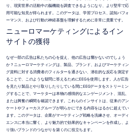
り、現実世界の活動中の脳機能を調査できるようになり、より堅牢で応
用可能な知見が得られます。このデータは、学習プロセス、認知パフォ
ーマンス、および行動の神経基盤を理解するために非常に貴重です。
ニューロマーケティングによるイン
サイトの獲得
なぜ一部の広告は私たちの心を捉え、他の広告は響かないのでしょう
か？ニューロマーケティングは、製品、ブランド、およびマーケティン
グ資料に対する消費者のフィルターを通さない、潜在的な反応を測定す
ることで、このような疑問に答えるためにEEGを使用します。人が広告
を見たり製品とやり取りしたりしている間にEEGデータをストリーミン
グすることで、マーケターは本物の感情的なエンゲージメント、混乱、
または興奮の瞬間を確認できます。これらのインサイトは、従来のアン
ケートやフォーカスグループが明らかにできる内容をはるかに超えてい
ます。このデータは、企業がマーケティング戦略を洗練させ、オーディ
エンスに本当に響く、より魅力的で効果的なキャンペーンを作成し、よ
り強いブランドのつながりを築くのに役立ちます。