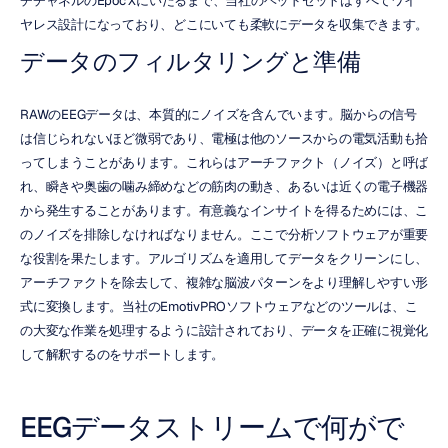
チチャネルのEpoc Xにいたるまで、当社のヘッドセットはすべてワイ
ヤレス設計になっており、どこにいても柔軟にデータを収集できます。
データのフィルタリングと準備
RAWのEEGデータは、本質的にノイズを含んでいます。脳からの信号
は信じられないほど微弱であり、電極は他のソースからの電気活動も拾
ってしまうことがあります。これらはアーチファクト（ノイズ）と呼ば
れ、瞬きや奥歯の噛み締めなどの筋肉の動き、あるいは近くの電子機器
から発生することがあります。有意義なインサイトを得るためには、こ
のノイズを排除しなければなりません。ここで分析ソフトウェアが重要
な役割を果たします。アルゴリズムを適用してデータをクリーンにし、
アーチファクトを除去して、複雑な脳波パターンをより理解しやすい形
式に変換します。当社のEmotivPROソフトウェアなどのツールは、こ
の大変な作業を処理するように設計されており、データを正確に視覚化
して解釈するのをサポートします。
EEGデータストリームで何がで