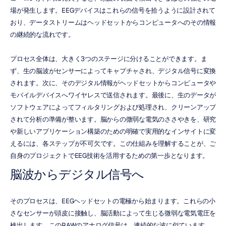
場が発生します。EEGデバイスはこれらの信号を拾うように設計されて
おり、データストリームはヘッドセットからコンピュータへのその情報
の継続的な流れです。
プロセス全体は、大きく3つのステージに分けることができます。ま
ず、生の脳波がセンサーによってキャプチャされ、デジタル信号に変換
されます。次に、そのデジタル情報がヘッドセットからコンピュータや
モバイルデバイスへワイヤレスで送信されます。最後に、生のデータが
ソフトウェアによってフィルタリングおよび処理され、クリーンアップ
されて分析の準備が整います。脳からの微弱な電気のささやきを、研究
や新しいアプリケーション構築のための明確で実用的なインサイトに変
えるには、各ステップが不可欠です。この仕組みを理解することが、ご
自身のプロジェクトでEEG技術を活用するための第一歩となります。
脳波からデジタル信号へ
そのプロセスは、EEGヘッドセットの電極から始まります。これらの小
さなセンサーが頭皮に接触し、脳活動によって生じる微弱な電気電圧を
検出します。このRAWのアナログ信号は、連続的な波に似ています。