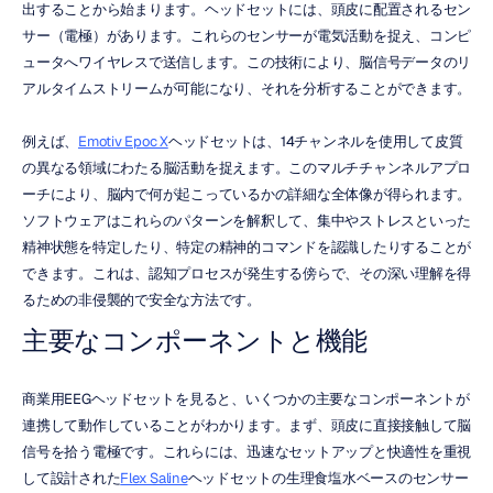
出することから始まります。ヘッドセットには、頭皮に配置されるセン
サー（電極）があります。これらのセンサーが電気活動を捉え、コンピ
ュータへワイヤレスで送信します。この技術により、脳信号データのリ
アルタイムストリームが可能になり、それを分析することができます。
例えば、
Emotiv Epoc X
ヘッドセットは、14チャンネルを使用して皮質
の異なる領域にわたる脳活動を捉えます。このマルチチャンネルアプロ
ーチにより、脳内で何が起こっているかの詳細な全体像が得られます。
ソフトウェアはこれらのパターンを解釈して、集中やストレスといった
精神状態を特定したり、特定の精神的コマンドを認識したりすることが
できます。これは、認知プロセスが発生する傍らで、その深い理解を得
るための非侵襲的で安全な方法です。
主要なコンポーネントと機能
商業用EEGヘッドセットを見ると、いくつかの主要なコンポーネントが
連携して動作していることがわかります。まず、頭皮に直接接触して脳
信号を拾う電極です。これらには、迅速なセットアップと快適性を重視
して設計された
Flex Saline
ヘッドセットの生理食塩水ベースのセンサー