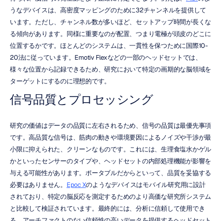
うなデバイスは、高密度マッピングのために32チャンネルを提供して
います。ただし、チャンネル数が多いほど、セットアップ時間が長くな
る傾向があります。同様に重要なのが配置、つまり電極が頭皮のどこに
位置するかです。ほとんどのシステムは、一貫性を保つために国際10-
20法に従っています。Emotiv Flexなどの一部のヘッドセットでは、
様々な位置から記録できるため、研究において特定の画期的な脳領域を
ターゲットにするのに理想的です。
信号品質とプロセッシング
研究の価値はデータの品質に左右されるため、信号の品質は最優先事項
です。高品質な信号は、筋肉の動きや環境要因によるノイズや干渉が最
小限に抑えられた、クリーンなものです。これには、生理食塩水かゲル
かといったセンサーのタイプや、ヘッドセットの内部処理機能が影響を
与える可能性があります。ポータブルだからといって、品質を妥協する
必要はありません。
Epoc X
のようなデバイスはモバイル研究用に設計
されており、特定の脳反応を測定するためのより高価な研究所システム
と比較して検証されています。最終的には、分析に信頼して使用でき
る、アーチファクトのない信頼性の高いデータを提供するヘッドセット