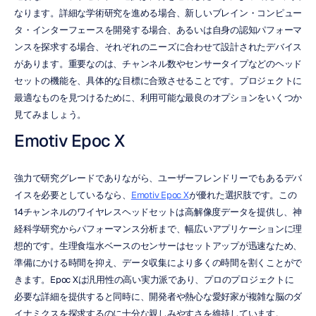
なります。詳細な学術研究を進める場合、新しいブレイン・コンピュー
タ・インターフェースを開発する場合、あるいは自身の認知パフォーマ
ンスを探求する場合、それぞれのニーズに合わせて設計されたデバイス
があります。重要なのは、チャンネル数やセンサータイプなどのヘッド
セットの機能を、具体的な目標に合致させることです。プロジェクトに
最適なものを見つけるために、利用可能な最良のオプションをいくつか
見てみましょう。
Emotiv Epoc X
強力で研究グレードでありながら、ユーザーフレンドリーでもあるデバ
イスを必要としているなら、
Emotiv Epoc X
が優れた選択肢です。この
14チャンネルのワイヤレスヘッドセットは高解像度データを提供し、神
経科学研究からパフォーマンス分析まで、幅広いアプリケーションに理
想的です。生理食塩水ベースのセンサーはセットアップが迅速なため、
準備にかける時間を抑え、データ収集により多くの時間を割くことがで
きます。Epoc Xは汎用性の高い実力派であり、プロのプロジェクトに
必要な詳細を提供すると同時に、開発者や熱心な愛好家が複雑な脳のダ
イナミクスを探求するのに十分な親しみやすさを維持しています。