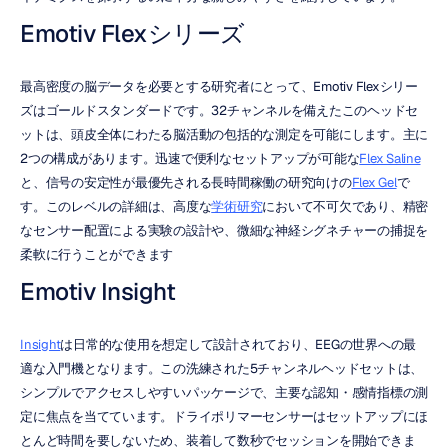
Emotiv Flexシリーズ
最高密度の脳データを必要とする研究者にとって、Emotiv Flexシリー
ズはゴールドスタンダードです。32チャンネルを備えたこのヘッドセ
ットは、頭皮全体にわたる脳活動の包括的な測定を可能にします。主に
2つの構成があります。迅速で便利なセットアップが可能な
Flex Saline
と、信号の安定性が最優先される長時間稼働の研究向けの
Flex Gel
で
す。このレベルの詳細は、高度な
学術研究
において不可欠であり、精密
なセンサー配置による実験の設計や、微細な神経シグネチャーの捕捉を
柔軟に行うことができます
Emotiv Insight
Insight
は日常的な使用を想定して設計されており、EEGの世界への最
適な入門機となります。この洗練された5チャンネルヘッドセットは、
シンプルでアクセスしやすいパッケージで、主要な認知・感情指標の測
定に焦点を当てています。ドライポリマーセンサーはセットアップにほ
とんど時間を要しないため、装着して数秒でセッションを開始できま