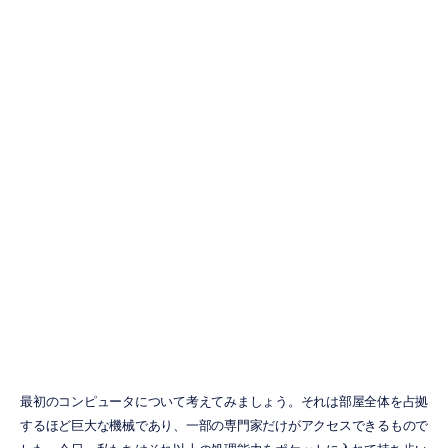
ベスト商用EEG
ヘッドセット5
選：バイヤーズ
ガイド
ズオン・チャン
更新日
2025/10/14
最初のコンピュータについて考えてみましょう。それは部屋全体を占拠
するほど巨大な機械であり、一部の専門家だけがアクセスできるもので