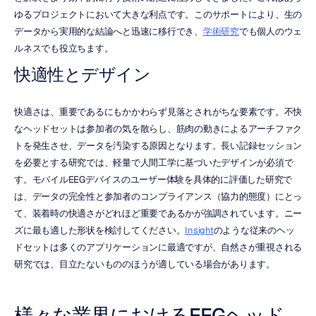
ゆるプロジェクトにおいて大きな利点です。このサポートにより、生の
データから実用的な結論へと迅速に移行でき、
学術研究
でも個人のウェ
ルネスでも役立ちます。
快適性とデザイン
快適さは、重要であるにもかかわらず見落とされがちな要素です。不快
なヘッドセットは参加者の気を散らし、筋肉の動きによるアーチファク
トを発生させ、データを汚染する原因となります。長い記録セッション
を必要とする研究では、軽量で人間工学に基づいたデザインが必須で
す。モバイルEEGデバイスのユーザー体験を具体的に評価した研究で
は、データの完全性と参加者のコンプライアンス（協力的態度）にとっ
て、装着時の快適さがどれほど重要であるかが強調されています。ニー
ズに最も適した形状を検討してください。
Insight
のような従来のヘッ
ドセットは多くのアプリケーションに最適ですが、自然さが重視される
研究では、目立たないもののほうが適している場合があります。
様々な業界におけるEEGヘッド