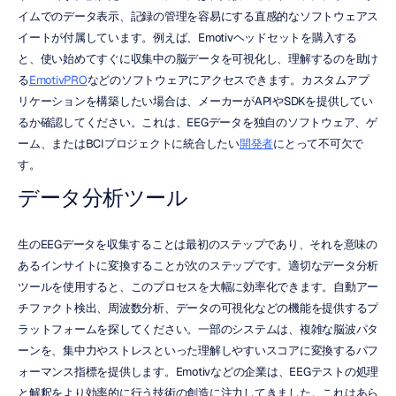
イムでのデータ表示、記録の管理を容易にする直感的なソフトウェアス
イートが付属しています。例えば、Emotivヘッドセットを購入する
と、使い始めてすぐに収集中の脳データを可視化し、理解するのを助け
る
EmotivPRO
などのソフトウェアにアクセスできます。カスタムアプ
リケーションを構築したい場合は、メーカーがAPIやSDKを提供してい
るか確認してください。これは、EEGデータを独自のソフトウェア、ゲ
ーム、またはBCIプロジェクトに統合したい
開発者
にとって不可欠で
す。
データ分析ツール
生のEEGデータを収集することは最初のステップであり、それを意味の
あるインサイトに変換することが次のステップです。適切なデータ分析
ツールを使用すると、このプロセスを大幅に効率化できます。自動アー
チファクト検出、周波数分析、データの可視化などの機能を提供するプ
ラットフォームを探してください。一部のシステムは、複雑な脳波パタ
ーンを、集中力やストレスといった理解しやすいスコアに変換するパフ
ォーマンス指標を提供します。Emotivなどの企業は、EEGテストの処理
と解釈をより効率的に行う技術の創造に注力してきました。これはあら