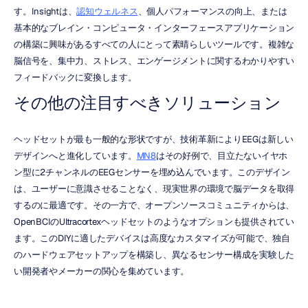
す。Insightは、
認知ウェルネス
、個人パフォーマンスの向上、または
基本的なブレイン・コンピュータ・インターフェースアプリケーション
の構築に興味があるすべての人にとって素晴らしいツールです。複雑な
脳信号を、集中力、ストレス、エンゲージメントに関するわかりやすい
フィードバックに変換します。
その他の注目すべきソリューション
ヘッドセットが最も一般的な形状ですが、技術革新によりEEGは新しい
デザインへと進化しています。
MN8
はその好例で、目立たないイヤホ
ン型に2チャンネルのEEGセンサーを埋め込んでいます。このデザイン
は、ユーザーに意識させることなく、現実世界の環境で脳データを取得
するのに最適です。その一方で、オープンソースコミュニティからは、
OpenBCIのUltracortexヘッドセットのようなオプションも提供されてい
ます。このDIYに適したデバイスは高度なカスタマイズが可能で、独自
のハードウェアセットアップを構築し、異なるセンサー構成を実験した
い開発者やメーカーの関心を集めています。