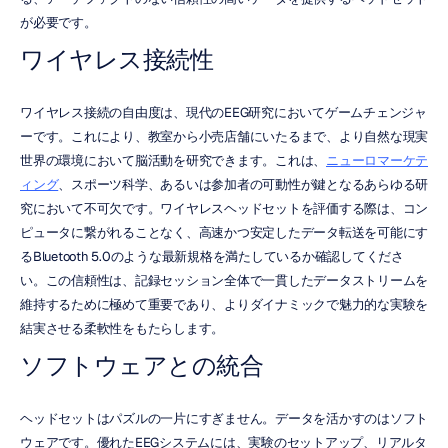
が必要です。
ワイヤレス接続性
ワイヤレス接続の自由度は、現代のEEG研究においてゲームチェンジャ
ーです。これにより、教室から小売店舗にいたるまで、より自然な現実
世界の環境において脳活動を研究できます。これは、
ニューロマーケテ
ィング
、スポーツ科学、あるいは参加者の可動性が鍵となるあらゆる研
究において不可欠です。ワイヤレスヘッドセットを評価する際は、コン
ピュータに繋がれることなく、高速かつ安定したデータ転送を可能にす
るBluetooth 5.0のような最新規格を満たしているか確認してくださ
い。この信頼性は、記録セッション全体で一貫したデータストリームを
維持するために極めて重要であり、よりダイナミックで魅力的な実験を
結実させる柔軟性をもたらします。
ソフトウェアとの統合
ヘッドセットはパズルの一片にすぎません。データを活かすのはソフト
ウェアです。優れたEEGシステムには、実験のセットアップ、リアルタ