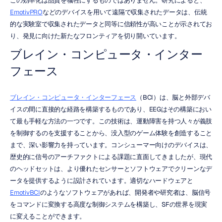
この効率化は品質を犠牲にするものではありません。研究によると、
EmotivPRO
などのデバイスを用いて遠隔で収集されたデータは、伝統
的な実験室で収集されたデータと同等に信頼性が高いことが示されてお
り、発見に向けた新たなフロンティアを切り開いています。
ブレイン・コンピュータ・インター
フェース
ブレイン・コンピュータ・インターフェース
（BCI）は、脳と外部デバ
イスの間に直接的な経路を構築するものであり、EEGはその構築におい
て最も手軽な方法の一つです。この技術は、運動障害を持つ人々が義肢
を制御するのを支援することから、没入型のゲーム体験を創造すること
まで、深い影響力を持っています。コンシューマー向けのデバイスは、
歴史的に信号のアーチファクトによる課題に直面してきましたが、現代
のヘッドセットは、より優れたセンサーとソフトウェアでクリーンなデ
ータを提供するように設計されています。適切なハードウェアと
EmotivBCI
のようなソフトウェアがあれば、開発者や研究者は、脳信号
をコマンドに変換する高度な制御システムを構築し、SFの世界を現実
に変えることができます。