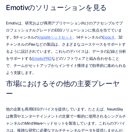
Emotivのソリューションを見る
Emotivは、研究および商用アプリケーション向けのアクセシブルでプ
ロフェッショナルグレードのEEGソリューションに焦点を当てていま
す。5チャンネルの
Insightヘッドセット
、14チャンネルの
Epoc X
、32
チャンネルのFlexなどの製品は、さまざまなユースケースをサポートす
るように設計されています。これらのデバイスは、データの記録と分析
をサポートする
EmotivPRO
などのソフトウェアと組み合わせること
で、チームがセットアップからインサイト獲得まで効率的に進められる
よう支援します。
市場におけるその他の主要プレーヤ
ー
他の企業も商用EEGデバイスを提供しています。たとえば、NeuroSky
は教育やエンターテインメントの文脈で一般的に使用されるシングルチ
ャンネルのMindWaveヘッドセットを製造しています。これらのデバイ
スは、複雑な研究に必要なマルチチャンネルデータを提供しませんが、