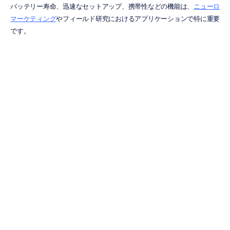
バッテリー寿命、迅速なセットアップ、携帯性などの機能は、
ニューロ
マーケティング
やフィールド研究におけるアプリケーションで特に重要
です。
本当に必要なチャンネル数は？
適切なチャンネル数の選択は、予算とデータ要件のバランスです。チャ
ンネル数が多いほど詳細な情報が得られますが、常に必要とは限りませ
ん。適切なチャンネル数は、プロジェクトの複雑さと目的によって決ま
ります。
フォーカスされたアプリケーション
向けの2チャンネル
2チャンネルシステムは、分かりやすい
ブレイン・コンピュータ・イン
ターフェース
アプリケーションまたはターゲットを絞った認知測定に適
しています。これらは一般的に手頃な価格で、セットアップが簡単で