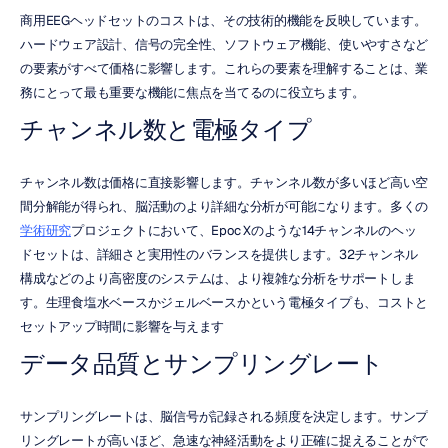
商用EEGヘッドセットのコストは、その技術的機能を反映しています。
ハードウェア設計、信号の完全性、ソフトウェア機能、使いやすさなど
の要素がすべて価格に影響します。これらの要素を理解することは、業
務にとって最も重要な機能に焦点を当てるのに役立ちます。
チャンネル数と電極タイプ
チャンネル数は価格に直接影響します。チャンネル数が多いほど高い空
間分解能が得られ、脳活動のより詳細な分析が可能になります。多くの
学術研究
プロジェクトにおいて、Epoc Xのような14チャンネルのヘッ
ドセットは、詳細さと実用性のバランスを提供します。32チャンネル
構成などのより高密度のシステムは、より複雑な分析をサポートしま
す。生理食塩水ベースかジェルベースかという電極タイプも、コストと
セットアップ時間に影響を与えます
データ品質とサンプリングレート
サンプリングレートは、脳信号が記録される頻度を決定します。サンプ
リングレートが高いほど、急速な神経活動をより正確に捉えることがで