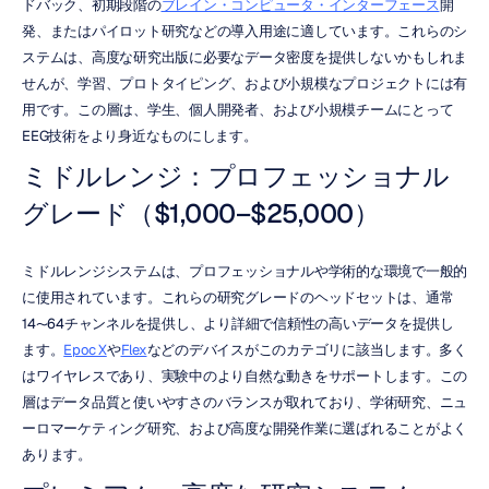
ドバック、初期段階の
ブレイン・コンピュータ・インターフェース
開
発、またはパイロット研究などの導入用途に適しています。これらのシ
ステムは、高度な研究出版に必要なデータ密度を提供しないかもしれま
せんが、学習、プロトタイピング、および小規模なプロジェクトには有
用です。この層は、学生、個人開発者、および小規模チームにとって
EEG技術をより身近なものにします。
ミドルレンジ：プロフェッショナル
グレード（$1,000–$25,000）
ミドルレンジシステムは、プロフェッショナルや学術的な環境で一般的
に使用されています。これらの研究グレードのヘッドセットは、通常
14〜64チャンネルを提供し、より詳細で信頼性の高いデータを提供し
ます。
Epoc X
や
Flex
などのデバイスがこのカテゴリに該当します。多く
はワイヤレスであり、実験中のより自然な動きをサポートします。この
層はデータ品質と使いやすさのバランスが取れており、学術研究、ニュ
ーロマーケティング研究、および高度な開発作業に選ばれることがよく
あります。