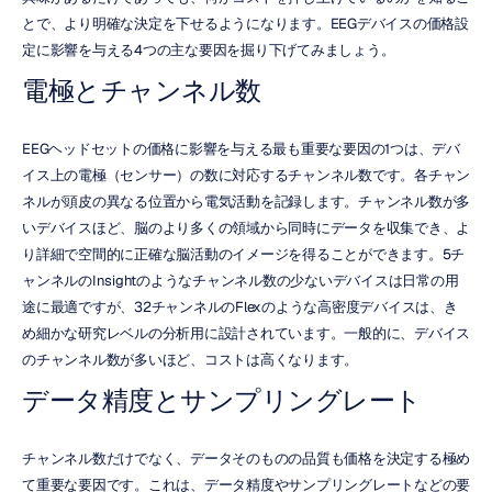
とで、より明確な決定を下せるようになります。EEGデバイスの価格設
定に影響を与える4つの主な要因を掘り下げてみましょう。
電極とチャンネル数
EEGヘッドセットの価格に影響を与える最も重要な要因の1つは、デバ
イス上の電極（センサー）の数に対応するチャンネル数です。各チャン
ネルが頭皮の異なる位置から電気活動を記録します。チャンネル数が多
いデバイスほど、脳のより多くの領域から同時にデータを収集でき、よ
り詳細で空間的に正確な脳活動のイメージを得ることができます。5チ
ャンネルのInsightのようなチャンネル数の少ないデバイスは日常の用
途に最適ですが、32チャンネルのFlexのような高密度デバイスは、き
め細かな研究レベルの分析用に設計されています。一般的に、デバイス
のチャンネル数が多いほど、コストは高くなります。
データ精度とサンプリングレート
チャンネル数だけでなく、データそのものの品質も価格を決定する極め
て重要な要因です。これは、データ精度やサンプリングレートなどの要