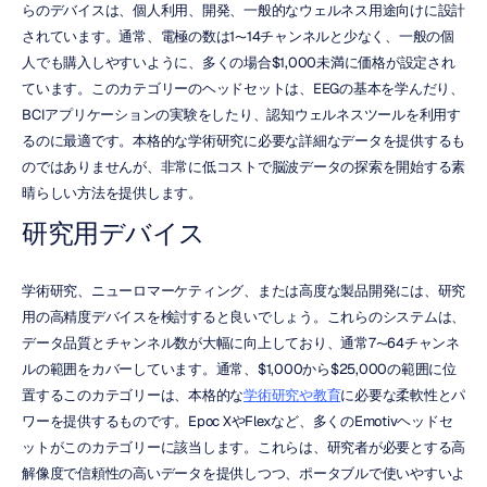
らのデバイスは、個人利用、開発、一般的なウェルネス用途向けに設計
されています。通常、電極の数は1〜14チャンネルと少なく、一般の個
人でも購入しやすいように、多くの場合$1,000未満に価格が設定され
ています。このカテゴリーのヘッドセットは、EEGの基本を学んだり、
BCIアプリケーションの実験をしたり、認知ウェルネスツールを利用す
るのに最適です。本格的な学術研究に必要な詳細なデータを提供するも
のではありませんが、非常に低コストで脳波データの探索を開始する素
晴らしい方法を提供します。
研究用デバイス
学術研究、ニューロマーケティング、または高度な製品開発には、研究
用の高精度デバイスを検討すると良いでしょう。これらのシステムは、
データ品質とチャンネル数が大幅に向上しており、通常7〜64チャンネ
ルの範囲をカバーしています。通常、$1,000から$25,000の範囲に位
置するこのカテゴリーは、本格的な
学術研究や教育
に必要な柔軟性とパ
ワーを提供するものです。Epoc XやFlexなど、多くのEmotivヘッドセ
ットがこのカテゴリーに該当します。これらは、研究者が必要とする高
解像度で信頼性の高いデータを提供しつつ、ポータブルで使いやすいよ