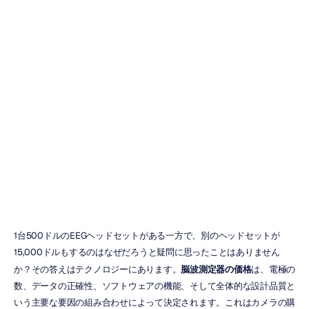
脳波測定機器の
価格：バイヤー
ズガイド
ズオン・チャン
更新日
2025/12/03
1台500ドルのEEGヘッドセットがある一方で、別のヘッドセットが
15,000ドルもするのはなぜだろうと疑問に思ったことはありません
か？その答えはテクノロジーにあります。
脳波測定器の価格
は、電極の
数、データの正確性、ソフトウェアの機能、そして全体的な設計品質と
いう主要な要因の組み合わせによって決定されます。これはカメラの購