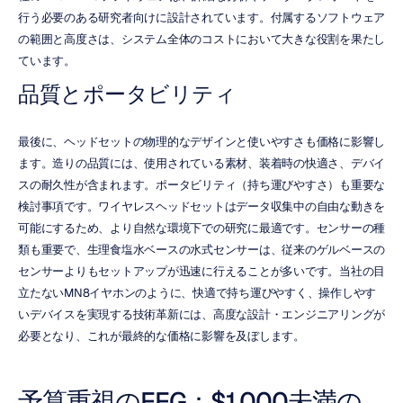
行う必要のある研究者向けに設計されています。付属するソフトウェア
の範囲と高度さは、システム全体のコストにおいて大きな役割を果たし
ています。
品質とポータビリティ
最後に、ヘッドセットの物理的なデザインと使いやすさも価格に影響し
ます。造りの品質には、使用されている素材、装着時の快適さ、デバイ
スの耐久性が含まれます。ポータビリティ（持ち運びやすさ）も重要な
検討事項です。ワイヤレスヘッドセットはデータ収集中の自由な動きを
可能にするため、より自然な環境下での研究に最適です。センサーの種
類も重要で、生理食塩水ベースの水式センサーは、従来のゲルベースの
センサーよりもセットアップが迅速に行えることが多いです。当社の目
立たないMN8イヤホンのように、快適で持ち運びやすく、操作しやす
いデバイスを実現する技術革新には、高度な設計・エンジニアリングが
必要となり、これが最終的な価格に影響を及ぼします。
予算重視のEEG：$1,000未満の