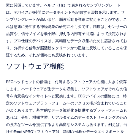
素に関係しています。ヘルツ（Hz）で表されるサンプリングレート
は、デバイスが1秒間にデータポイントを記録する回数を示します。サ
ンプリングレートが高いほど、脳波活動を詳細に捉えることができ、こ
れは急速に発生する神経現象の研究に不可欠です。精度は、センサーの
品質や、信号ノイズを最小限に抑える内部電子回路によって決定されま
す。プロ仕様のデバイスは、高精度なデータ収集のために設計されてお
り、分析する信号が脳活動をクリーンかつ正確に反映していることを保
証するため、それが価格にも反映されています。
ソフトウェア機能
EEGヘッドセットの価値は、付属するソフトウェアの性能に大きく依存
します。ハードウェアが生データを収集し、ソフトウェアがそれらの信
号を有意義なインサイトへと変換します。EEGデバイスの価格には、特
定のソフトウェアプラットフォームへのアクセス権が含まれていること
がよくあります。基本的なデータ視覚化を提供するプラットフォームも
あれば、分析、機械学習、リアルタイムのデータストリーミングのため
の強力なツールを提供するより高度なシステムもあります。例えば、当
社のEmotivPROソフトウェアは、詳細な分析やデータエクスポートを