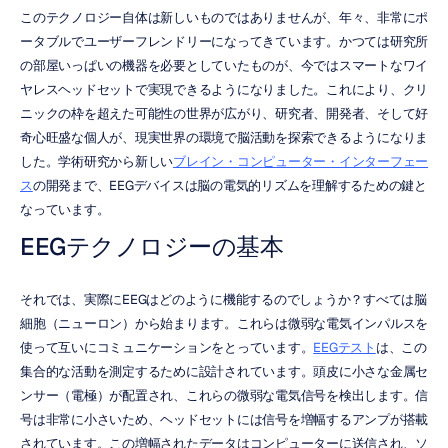
このテクノロジー自体は新しいものではありませんが、年々、非常にポ
ータブルでユーザーフレンドリーになってきています。かつては研究所
の部屋いっぱいの機器を必要としていたものが、今ではスマートなワイ
ヤレスヘッドセットで実現できるようになりました。これにより、クリ
ニックの枠を超えた可能性の世界が広がり、研究者、開発者、そして好
奇心旺盛な個人が、現実世界の環境で脳活動を探索できるようになりま
した。学術研究から新しい
ブレイン・コンピューター・インターフェー
ス
の開発まで、EEGデバイスは脳の電気的リズムを理解するための鍵と
なっています。
EEGテクノロジーの基本
それでは、実際にEEGはどのように機能するのでしょうか？すべては脳
細胞（ニューロン）から始まります。これらは微弱な電気インパルスを
使って互いにコミュニケーションをとっています。
EEGテスト
は、この
集合的な活動を測定するために設計されています。頭皮に小さな金属セ
ンサー（電極）が配置され、これらの微弱な電気信号を検出します。信
号は非常に小さいため、ヘッドセットには信号を増幅するアンプが搭載
されています。この増幅されたデータはコンピューターに送信され、ソ