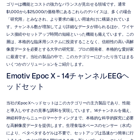
ゴリーは機能とコストの強力なバランスが見出せる領域です。通常
$1,000から$25,000の価格帯にあるこれらのデバイスは、多くの場合
「研究用」とみなされ、より要求の厳しい用途向けに構築されていま
す。チャンネル数が増加してより詳細なデータが得られるほか、ワイヤ
レス接続やセットアップ時間の短縮といった機能も備えています。この
層は、本格的な臨床用システムに投資することなく、信頼性の高い高解
像度データを必要とする大学の研究室、プロの開発者、本格的な愛好家
に最適です。当社の製品の中で、このカテゴリーにぴったり当てはまる
いくつかのソリューションをご紹介します。
Emotiv Epoc X - 14チャンネルEEGヘ
ッドセット
当社のEpoc Xヘッドセットはこのカテゴリーの主力製品であり、性能
と導入しやすさの見事な調和を実現しています。14チャンネルを備え、
神経科学からニューロマーケティングまで、本格的な科学的探究に必要
な高解像度データを提供します。生理食塩水ベースのセンサー（水式）
により、ベタベタするゲルは不要で、セットアップは迅速かつ簡単に行