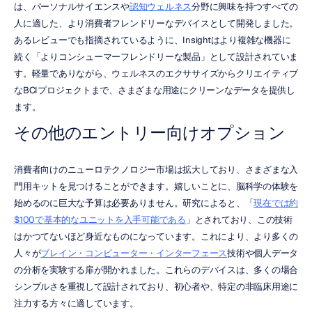
は、パーソナルサイエンスや
認知ウェルネス
分野に興味を持つすべての
人に適した、より消費者フレンドリーなデバイスとして開発しました。
あるレビューでも指摘されているように、Insightはより複雑な機器に
続く「よりコンシューマーフレンドリーな製品」として設計されていま
す。軽量でありながら、ウェルネスのエクササイズからクリエイティブ
なBCIプロジェクトまで、さまざまな用途にクリーンなデータを提供し
ます。
その他のエントリー向けオプション
消費者向けのニューロテクノロジー市場は拡大しており、さまざまな入
門用キットを見つけることができます。嬉しいことに、脳科学の体験を
始めるのに巨大な予算は必要ありません。研究によると、「
現在では約
$100で基本的なユニットを入手可能である
」とされており、この技術
はかつてないほど身近なものになっています。これにより、より多くの
人々が
ブレイン・コンピューター・インターフェース
技術や個人データ
の分析を実験する扉が開かれました。これらのデバイスは、多くの場合
シンプルさを重視して設計されており、初心者や、特定の非臨床用途に
注力する方々に適しています。