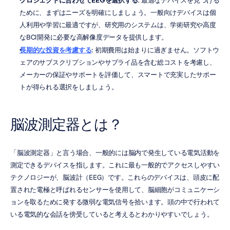
プロジェクトに合わせてEEGを選択する
: 最適なデバイスを見つける
ために、まずはニーズを明確にしましょう。一般向けデバイスは個
人利用や学習に最適ですが、研究用のシステムは、学術研究や高度
なBCI開発に必要な高解像度データを提供します。
長期的な投資を考慮する
: 初期費用は始まりに過ぎません。ソフトウ
ェアのサブスクリプションやサプライ品を含む総コストを考慮し、
メーカーの保証やサポートを評価して、スマートで充実したサポー
トが得られる選択をしましょう。
脳波測定器とは？
「脳波測定器」と言う場合、一般的には脳内で発生している電気活動を
測定できるデバイスを指します。これに最も一般的でアクセスしやすい
テクノロジーが、脳波計（EEG）です。これらのデバイスは、頭皮に配
置された電極と呼ばれるセンサーを使用して、脳細胞がコミュニケーシ
ョンを取るために発する微弱な電気信号を拾います。頭の中で行われて
いる電気的な会話を傍受していると考えるとわかりやすいでしょう。