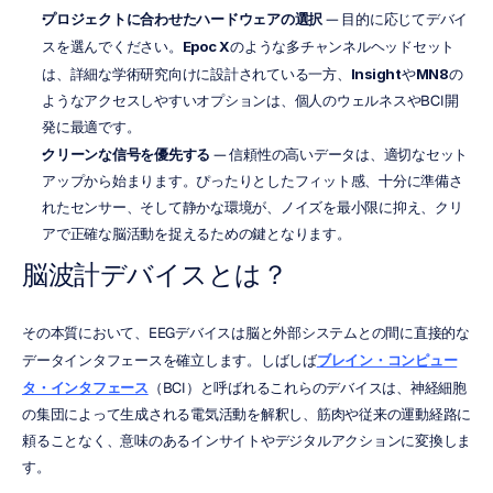
プロジェクトに合わせたハードウェアの選択
 — 目的に応じてデバイ
スを選んでください。
Epoc X
のような多チャンネルヘッドセット
は、詳細な学術研究向けに設計されている一方、
Insight
や
MN8
の
ようなアクセスしやすいオプションは、個人のウェルネスやBCI開
発に最適です。
クリーンな信号を優先する
 — 信頼性の高いデータは、適切なセット
アップから始まります。ぴったりとしたフィット感、十分に準備さ
れたセンサー、そして静かな環境が、ノイズを最小限に抑え、クリ
アで正確な脳活動を捉えるための鍵となります。
脳波計デバイスとは？
その本質において、EEGデバイスは脳と外部システムとの間に直接的な
データインタフェースを確立します。しばしば
ブレイン・コンピュー
タ・インタフェース
（BCI）と呼ばれるこれらのデバイスは、神経細胞
の集団によって生成される電気活動を解釈し、筋肉や従来の運動経路に
頼ることなく、意味のあるインサイトやデジタルアクションに変換しま
す。