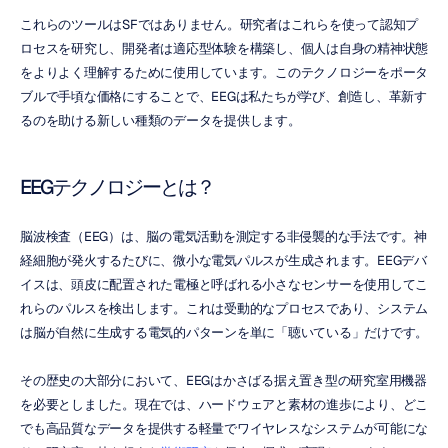
これらのツールはSFではありません。研究者はこれらを使って認知プ
ロセスを研究し、開発者は適応型体験を構築し、個人は自身の精神状態
をよりよく理解するために使用しています。このテクノロジーをポータ
ブルで手頃な価格にすることで、EEGは私たちが学び、創造し、革新す
るのを助ける新しい種類のデータを提供します。
EEGテクノロジーとは？
脳波検査（EEG）は、脳の電気活動を測定する非侵襲的な手法です。神
経細胞が発火するたびに、微小な電気パルスが生成されます。EEGデバ
イスは、頭皮に配置された電極と呼ばれる小さなセンサーを使用してこ
れらのパルスを検出します。これは受動的なプロセスであり、システム
は脳が自然に生成する電気的パターンを単に「聴いている」だけです。
その歴史の大部分において、EEGはかさばる据え置き型の研究室用機器
を必要としました。現在では、ハードウェアと素材の進歩により、どこ
でも高品質なデータを提供する軽量でワイヤレスなシステムが可能にな