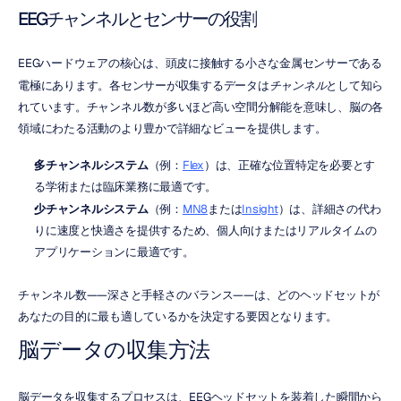
EEGチャンネルとセンサーの役割
EEGハードウェアの核心は、頭皮に接触する小さな金属センサーである
電極にあります。各センサーが収集するデータは
チャンネル
として知ら
れています。チャンネル数が多いほど高い空間分解能を意味し、脳の各
領域にわたる活動のより豊かで詳細なビューを提供します。
多チャンネルシステム
（例：
Flex
）は、正確な位置特定を必要とす
る学術または臨床業務に最適です。
少チャンネルシステム
（例：
MN8
または
Insight
）は、詳細さの代わ
りに速度と快適さを提供するため、個人向けまたはリアルタイムの
アプリケーションに最適です。
チャンネル数——深さと手軽さのバランス——は、どのヘッドセットが
あなたの目的に最も適しているかを決定する要因となります。
脳データの収集方法
脳データを収集するプロセスは、EEGヘッドセットを装着した瞬間から