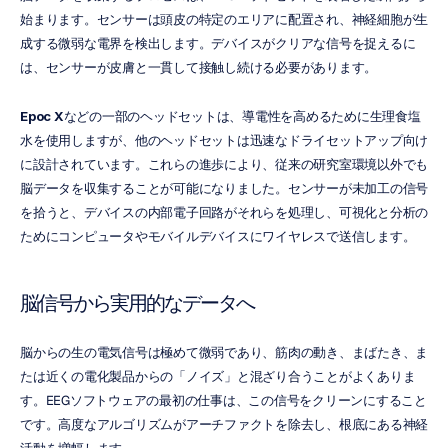
始まります。センサーは頭皮の特定のエリアに配置され、神経細胞が生
成する微弱な電界を検出します。デバイスがクリアな信号を捉えるに
は、センサーが皮膚と一貫して接触し続ける必要があります。
Epoc X
などの一部のヘッドセットは、導電性を高めるために生理食塩
水を使用しますが、他のヘッドセットは迅速なドライセットアップ向け
に設計されています。これらの進歩により、従来の研究室環境以外でも
脳データを収集することが可能になりました。センサーが未加工の信号
を拾うと、デバイスの内部電子回路がそれらを処理し、可視化と分析の
ためにコンピュータやモバイルデバイスにワイヤレスで送信します。
脳信号から実用的なデータへ
脳からの生の電気信号は極めて微弱であり、筋肉の動き、まばたき、ま
たは近くの電化製品からの「ノイズ」と混ざり合うことがよくありま
す。EEGソフトウェアの最初の仕事は、この信号をクリーンにすること
です。高度なアルゴリズムがアーチファクトを除去し、根底にある神経