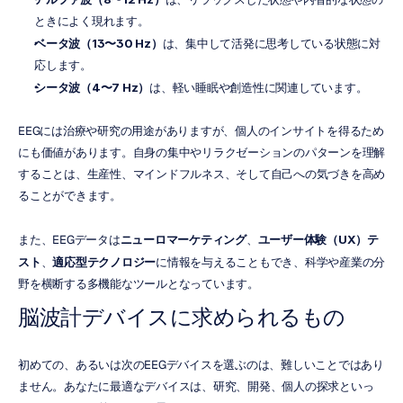
ときによく現れます。
ベータ波（13〜30 Hz）
は、集中して活発に思考している状態に対
応します。
シータ波（4〜7 Hz）
は、軽い睡眠や創造性に関連しています。
EEGには治療や研究の用途がありますが、個人のインサイトを得るため
にも価値があります。自身の集中やリラクゼーションのパターンを理解
することは、生産性、マインドフルネス、そして自己への気づきを高め
ることができます。
また、EEGデータは
ニューロマーケティング
、
ユーザー体験（UX）テ
スト
、
適応型テクノロジー
に情報を与えることもでき、科学や産業の分
野を横断する多機能なツールとなっています。
脳波計デバイスに求められるもの
初めての、あるいは次のEEGデバイスを選ぶのは、難しいことではあり
ません。あなたに最適なデバイスは、研究、開発、個人の探求といっ