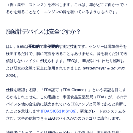
（例：集中、ストレス）を検出します。これは、車がどこに向かってい
るかを知ることなく、エンジンの音を聴いているようなものです。
脳波計デバイスは安全ですか？
はい。EEGは
受動的
で
非侵襲的
な測定技術です。センサーは電気信号を
検出するだけで、脳に電流を送ることはありません。音を聴くだけで送
信はしないマイクに例えられます。EEGは、1世紀以上にわたり臨床お
よび研究の文脈で安全に使用されてきました 
(Niedermeyer & da Silva, 
2004)
。
仕様を確認する際、「FDA認可（FDA-Cleared）」という表記を目にす
るかもしれません。この用語は、米国食品医薬品局（FDA）が、そのデ
バイスを他の合法的に販売されているEEGアンプと同等であると判断し
たことを意味します 
(FDA 510(k) K161109)
。研究グレードのシステムを
含む、大半の信頼できるEEGデバイスがこのカテゴリに該当します。
消費者にとって、これはEEGヘッドセットの使用が、脳活動を観察し、