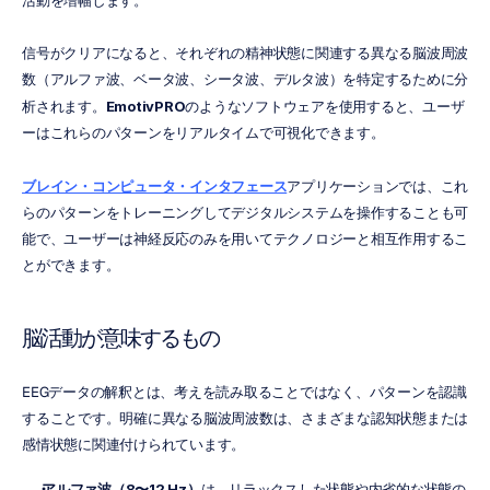
活動を増幅します。
信号がクリアになると、それぞれの精神状態に関連する異なる脳波周波
数（アルファ波、ベータ波、シータ波、デルタ波）を特定するために分
析されます。
EmotivPRO
のようなソフトウェアを使用すると、ユーザ
ーはこれらのパターンをリアルタイムで可視化できます。
ブレイン・コンピュータ・インタフェース
アプリケーションでは、これ
らのパターンをトレーニングしてデジタルシステムを操作することも可
能で、ユーザーは神経反応のみを用いてテクノロジーと相互作用するこ
とができます。
脳活動が意味するもの
EEGデータの解釈とは、考えを読み取ることではなく、パターンを認識
することです。明確に異なる脳波周波数は、さまざまな認知状態または
感情状態に関連付けられています。
アルファ波（8〜12 Hz）
は、リラックスした状態や内省的な状態の