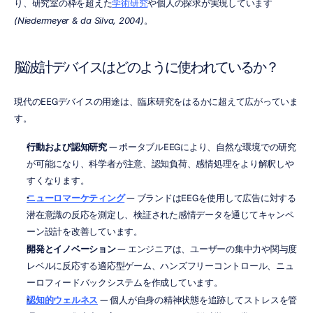
り、研究室の枠を超えた
学術研究
や個人の探求が実現しています 
(Niedermeyer & da Silva, 2004)
。
脳波計デバイスはどのように使われているか？
現代のEEGデバイスの用途は、臨床研究をはるかに超えて広がっていま
す。
行動および認知研究
 — ポータブルEEGにより、自然な環境での研究
が可能になり、科学者が注意、認知負荷、感情処理をより解釈しや
すくなります。
ニューロマーケティング
 — ブランドはEEGを使用して広告に対する
潜在意識の反応を測定し、検証された感情データを通じてキャンペ
ーン設計を改善しています。
開発とイノベーション
 — エンジニアは、ユーザーの集中力や関与度
レベルに反応する適応型ゲーム、ハンズフリーコントロール、ニュ
ーロフィードバックシステムを作成しています。
認知的ウェルネス
 — 個人が自身の精神状態を追跡してストレスを管