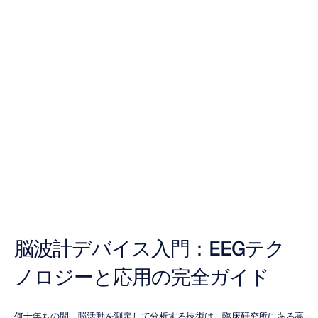
究極の脳波モニ
タリングデバイ
スガイド
ズオン・チャン
更新日
2025/10/16
脳波計デバイス入門：EEGテク
ノロジーと応用の完全ガイド
何十年もの間、脳活動を測定して分析する技術は、臨床研究所にある高