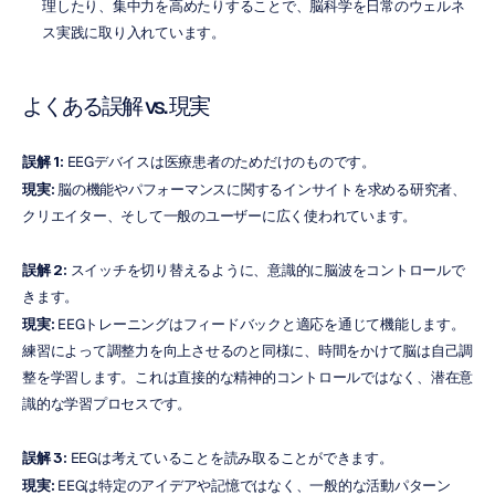
理したり、集中力を高めたりすることで、脳科学を日常のウェルネ
ス実践に取り入れています。
よくある誤解 vs. 現実
誤解 1:
 EEGデバイスは医療患者のためだけのものです。
現実:
 脳の機能やパフォーマンスに関するインサイトを求める研究者、
クリエイター、そして一般のユーザーに広く使われています。
誤解 2:
 スイッチを切り替えるように、意識的に脳波をコントロールで
きます。
現実:
 EEGトレーニングはフィードバックと適応を通じて機能します。
練習によって調整力を向上させるのと同様に、時間をかけて脳は自己調
整を学習します。これは直接的な精神的コントロールではなく、潜在意
識的な学習プロセスです。
誤解 3:
 EEGは考えていることを読み取ることができます。
現実:
 EEGは特定のアイデアや記憶ではなく、一般的な活動パターン