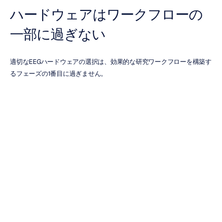
ハードウェアはワークフローの
一部に過ぎない
適切なEEGハードウェアの選択は、効果的な研究ワークフローを構築す
るフェーズの1番目に過ぎません。
研究目標に応じて、Emotivシステムは以下のサポートを行うソフトウ
ェアと統合できます：
RAW EEGデータの取得
EEGの視覚化
ブレイン・コンピュータ・インターフェース（BCI）開発
研究データの標準収集
個人の認知的インサイト
互換性のあるハードウェアとソフトウェアを適切に組み合わせること
で、データ収集から分析に至るまでの合理化された研究プロセスを、ワ