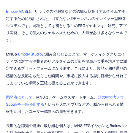
Emotiv MN8
は、リラックスや興奮などの認知状態をリアルタイムで測
定するために設計された、目立たない2チャンネルのインイヤー型EEG
システムです。同種としては初となるこのEEGイヤホンは、研究、アプ
リ開発、そして個人のウェルネスのための、人気があり多才なツールで
す。
MN8を
Emotiv Studio
と組み合わせることで、マーケティングクリエイ
ティブに対する消費者のリアルタイムの反応を簡単かつ手を汚さずに測
定できるプラットフォームになります。これにより、製品が期待通りの
感情的な反応をもたらした瞬間や、市場に投入する
前
に目標から外れて
しまっている瞬間を正確に捉えることができます。
開発者にとって
、MN8は、ゲームやスマートホーム、
頭の中で考えて
Spotifyを一時停止する
といった人気アプリなどの、脳から得られる情
報を活用したユーザー体験への扉を開きます。
長期的な認知の健康に取り組む個人は、MN8 EEGイヤホンとBrainwear
を組み合わせて、日々の自己認識、トレーニング、長期的な測定に活用