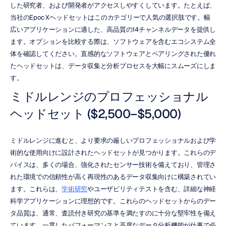
した研究者、および開発者がアクセスしやすくしています。たとえば、
当社のEpoc Xヘッドセットはこのカテゴリーで人気の選択肢です。幅
広いアプリケーションに適した、高品質の14チャンネルデータを提供し
ます。オプションを比較する際は、ソフトウェアを含むエコシステム全
体を確認してください。直感的なソフトウェアとペアリングされた優れ
たヘッドセットは、データ収集と分析プロセスを大幅にスムーズにしま
す。
ミドルレンジのプロフェッショナル
ヘッドセット ($2,500–$5,000)
ミドルレンジに進むと、より要求の厳しいプロフェッショナルおよび学
術的な使用向けに設計されたヘッドセットが見つかります。これらのデ
バイスは、多くの場合、強化されたセンサー技術を備えており、管理さ
れた環境での信頼性が高く再現性のあるデータ収集向けに構築されてい
ます。これらは、
学術研究
やユーザビリティテストを含む、詳細な神経
科学アプリケーションに理想的です。これらのヘッドセットからのデー
タ品質は、通常、査読付き研究の基準を満たすのに十分な堅牢性を備え
ています。一貫したパフォーマンスと高度なデータ分析機能が仕事で必