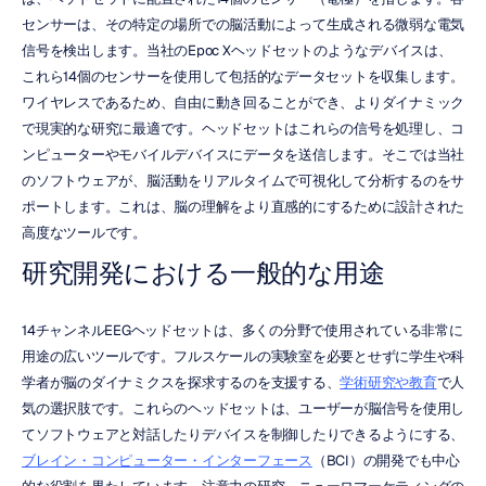
センサーは、その特定の場所での脳活動によって生成される微弱な電気
信号を検出します。当社のEpoc Xヘッドセットのようなデバイスは、
これら14個のセンサーを使用して包括的なデータセットを収集します。
ワイヤレスであるため、自由に動き回ることができ、よりダイナミック
で現実的な研究に最適です。ヘッドセットはこれらの信号を処理し、コ
ンピューターやモバイルデバイスにデータを送信します。そこでは当社
のソフトウェアが、脳活動をリアルタイムで可視化して分析するのをサ
ポートします。これは、脳の理解をより直感的にするために設計された
高度なツールです。
研究開発における一般的な用途
14チャンネルEEGヘッドセットは、多くの分野で使用されている非常に
用途の広いツールです。フルスケールの実験室を必要とせずに学生や科
学者が脳のダイナミクスを探求するのを支援する、
学術研究や教育
で人
気の選択肢です。これらのヘッドセットは、ユーザーが脳信号を使用し
てソフトウェアと対話したりデバイスを制御したりできるようにする、
ブレイン・コンピューター・インターフェース
（BCI）の開発でも中心