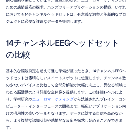
的な役割を果たしています。注意力の研究、ニューロマーケティングの
ための感情反応の探求、ハンズフリーアプリケーションの構築、いずれ
においても14チャンネルヘッドセットは、有意義な洞察と革新的なプロ
ジェクトに必要な詳細なデータを提供します。
14チャンネルEEGヘッドセット
の比較
基本的な脳波測定を超えて進む準備が整ったとき、14チャンネルEEGヘ
ッドセットは素晴らしいスイートスポットに位置します。チャンネル数
の少ないデバイスと比較して空間分解能が大幅に向上し、異なる領域に
わたる脳活動のより詳細な全体像を提供します。この詳細レベルによ
り、学術研究や
ニューロマーケティング
から洗練されたブレイン・コン
ピューター・インターフェースの開発まで、幅広いアプリケーション向
けの汎用性の高いツールとなります。データに対する自信を高めなが
ら、より複雑な認知状態や感情的な反応を探求し始めることができま
す。