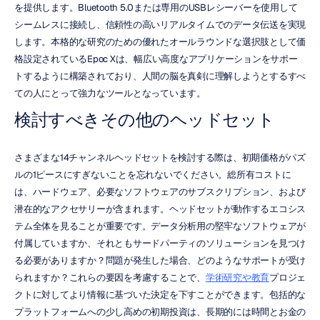
を提供します。Bluetooth 5.0または専用のUSBレシーバーを使用して
シームレスに接続し、信頼性の高いリアルタイムでのデータ伝送を実現
します。本格的な研究のための優れたオールラウンドな選択肢として価
格設定されているEpoc Xは、幅広い高度なアプリケーションをサポー
トするように構築されており、人間の脳を真剣に理解しようとするすべ
ての人にとって強力なツールとなっています。
検討すべきその他のヘッドセット
さまざまな14チャンネルヘッドセットを検討する際は、初期価格がパズ
ルの1ピースにすぎないことを忘れないでください。総所有コストに
は、ハードウェア、必要なソフトウェアのサブスクリプション、および
潜在的なアクセサリーが含まれます。ヘッドセットが動作するエコシス
テム全体を見ることが重要です。データ分析用の堅牢なソフトウェアが
付属していますか、それともサードパーティのソリューションを見つけ
る必要がありますか？問題が発生した場合、どのようなサポートが受け
られますか？これらの要因を考慮することで、
学術研究や教育
プロジェ
クトに対してより情報に基づいた決定を下すことができます。包括的な
プラットフォームへの少し高めの初期投資は、長期的には時間とお金の