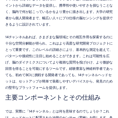
イントから詳細なデータを提供し、携帯性や使いやすさを損なうことな
く、脳内で何が起こっているかをより豊かに描き出します。大学の研究
者から個人開発者まで、幅広い人々にプロ仕様の脳センシングを提供で
きるように設計されています。
14チャンネルあれば、さまざまな脳領域とその相互作用を探索するのに
十分な空間分解能が得られ、これはより高度な研究開発プロジェクトに
とって重要です。このレベルの詳細さにより、基本的な測定を超えて、
パターンや接続性に注目し始めることができます。これは可能性を広
げ、脳のダイナミクスについてより複雑な質問を投げかけ、より微妙な
回答を得ることを可能にするツールです。経験豊富な神経科学者であっ
ても、初めてBCIに挑戦する開発者であっても、14チャンネルヘッドセ
ットは、セットアップが簡単で装着しやすいデバイスから、発見のため
の堅牢なプラットフォームを提供します。
主要コンポーネントとその仕組み
では、実際に「14チャンネル」とは何を意味するのでしょうか？これ
は、ヘッドセットに配置された14個のセンサー（電極）を指します。各