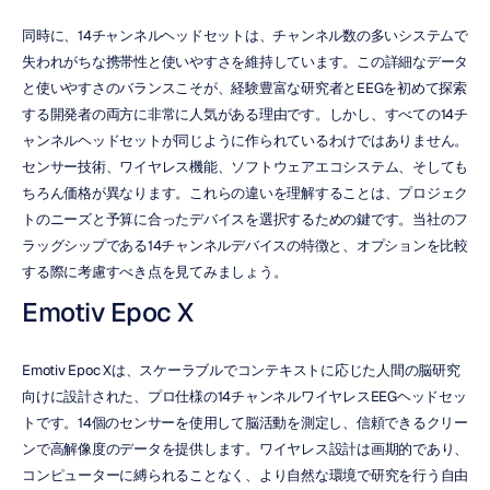
同時に、14チャンネルヘッドセットは、チャンネル数の多いシステムで
失われがちな携帯性と使いやすさを維持しています。この詳細なデータ
と使いやすさのバランスこそが、経験豊富な研究者とEEGを初めて探索
する開発者の両方に非常に人気がある理由です。しかし、すべての14チ
ャンネルヘッドセットが同じように作られているわけではありません。
センサー技術、ワイヤレス機能、ソフトウェアエコシステム、そしても
ちろん価格が異なります。これらの違いを理解することは、プロジェク
トのニーズと予算に合ったデバイスを選択するための鍵です。当社のフ
ラッグシップである14チャンネルデバイスの特徴と、オプションを比較
する際に考慮すべき点を見てみましょう。
Emotiv Epoc X
Emotiv Epoc Xは、スケーラブルでコンテキストに応じた人間の脳研究
向けに設計された、プロ仕様の14チャンネルワイヤレスEEGヘッドセッ
トです。14個のセンサーを使用して脳活動を測定し、信頼できるクリー
ンで高解像度のデータを提供します。ワイヤレス設計は画期的であり、
コンピューターに縛られることなく、より自然な環境で研究を行う自由