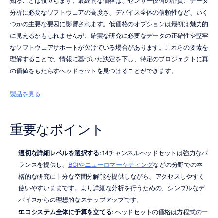
知ることは役立ちます。最終的な価格は、センサー技術の品質、データ
分析に必要なソフトウェアの高度さ、デバイス全体の信頼性など、いく
つかの主要な要因に影響されます。低価格のオプションは最初は魅力的
に見えるかもしれませんが、確実な研究に必要なデータの正確性や堅牢
なソフトウェアサポートが欠けている場合があります。これらの要素を
理解することで、情報に基づいた決定を下し、特定のプロジェクトに真
の価値をもたらすヘッドセットを見つけることができます。
製品を見る
重要なポイント
適切な詳細レベルを選択する
: 14チャンネルヘッドセットは強力なバ
ランスを提供し、
BCIやニューロマーケティング
などの分野での本
格的な研究に十分な空間分解能を提供しながら、アクセスしやすく
使いやすいままです。より詳細な分析を行うための、シンプルなデ
バイスからの理想的なステップアップです。
エコシステム全体に予算を立てる
: ヘッドセットの価格は方程式の一