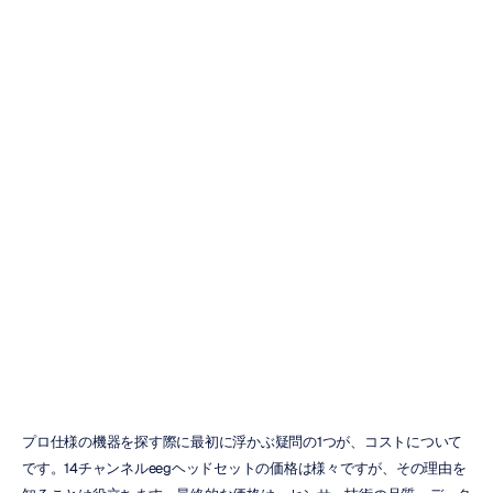
14チャンネル
EEGヘッドセッ
トの価格：詳細
な内訳
Emotiv
更新日
2026/02/27
プロ仕様の機器を探す際に最初に浮かぶ疑問の1つが、コストについて
です。14チャンネルeegヘッドセットの価格は様々ですが、その理由を