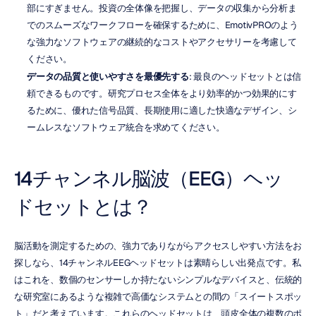
部にすぎません。投資の全体像を把握し、データの収集から分析ま
でのスムーズなワークフローを確保するために、EmotivPROのよう
な強力なソフトウェアの継続的なコストやアクセサリーを考慮して
ください。
データの品質と使いやすさを最優先する
: 最良のヘッドセットとは信
頼できるものです。研究プロセス全体をより効率的かつ効果的にす
るために、優れた信号品質、長期使用に適した快適なデザイン、シ
ームレスなソフトウェア統合を求めてください。
14チャンネル脳波（EEG）ヘッ
ドセットとは？
脳活動を測定するための、強力でありながらアクセスしやすい方法をお
探しなら、14チャンネルEEGヘッドセットは素晴らしい出発点です。私
はこれを、数個のセンサーしか持たないシンプルなデバイスと、伝統的
な研究室にあるような複雑で高価なシステムとの間の「スイートスポッ
ト」だと考えています。これらのヘッドセットは、頭皮全体の複数のポ