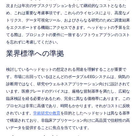
次または年次のサブスクリプションを介して継続的なコストとなるた
め、これは重要な考慮事項です。これらのライセンスにより、高度なメ
トリクス、データ可視化ツール、およびさらなる研究のために調査結果
をエクスポートする機能にアクセスできます。ヘッドセットの予算を立
てる際は、プロジェクトの要件に一致するソフトウェアプランのコスト
を忘れずに考慮してください。
業界標準への準拠
検討しているヘッドセットの想定される用途を理解することが重要で
す。市場に出回っているほとんどのポータブルEEGシステムは、病気の
診断用ではなく、研究やウェルネスアプリケーション向けに設計されて
います。医療グレードのデバイスは、厳格な規制基準を満たし、広範な
臨床検証を経る必要があるため、完全に異なる価格帯にあります。この
プロセスは非常に高価であり、時間もかかります。それがコストに反映
されています。
学術研究や教育
を目的としたヘッドセットは異なる基準
で構築されており、非臨床アプリケーション向けに高品質で信頼性の高
いデータを提供することに焦点を当てています。