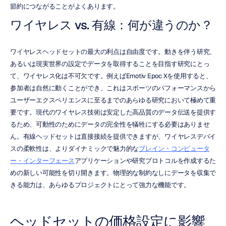
節約につながることがよくあります。
ワイヤレス vs. 有線：何が違うのか？
ワイヤレスヘッドセットの最大の利点は自由度です。動きを伴う研究、
あるいは現実世界の設定でデータを取得することを目指す研究にとっ
て、ワイヤレス化は不可欠です。例えばEmotiv Epoc Xを使用すると、
参加者は自然に動くことができ、これはスポーツのパフォーマンスから
ユーザーエクスペリエンスに至るまでのあらゆる研究において極めて重
要です。現代のワイヤレス技術は安定した高品質のデータ伝送を提供す
るため、可動性のためにデータの完全性を犠牲にする必要はありませ
ん。有線ヘッドセットは直接接続を提供できますが、ワイヤレスデバイ
スの柔軟性は、よりダイナミックで魅力的な
ブレイン・コンピュータ
ー・インターフェース
アプリケーションや研究プロトコルを作成するた
めの新しい可能性を切り開きます。物理的な制約なしにデータを収集で
きる能力は、あらゆるプロジェクトにとって強力な機能です。
ヘッドセットの価格設定に影響