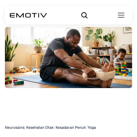
Yoga
untuk
Pemula
Neurosains
/
Kesehatan Otak
/
Kesadaran Penuh
/
Yoga