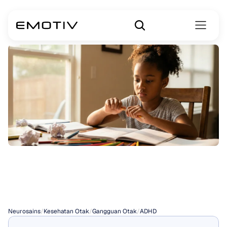
Gejala
ADHD
pada
Wanita
Neurosains
/
Kesehatan Otak
/
Gangguan Otak
/
ADHD