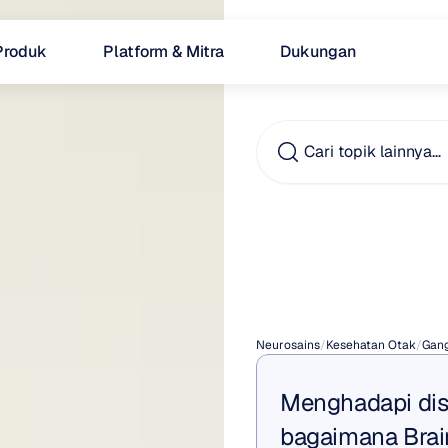
Produk
Platform & Mitra
Dukungan
Cari topik lainnya…
ADHD
Kerja
Neurosains
/
Kesehatan Otak
/
Gan
Menghadapi distr
bagaimana Brai