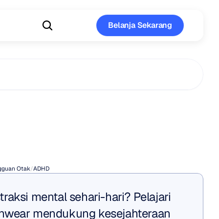
Belanja Sekarang
Belanja Sekarang
dan
Kinerja
gguan Otak
/
ADHD
aksi mental sehari-hari? Pelajari 
nwear mendukung kesejahteraan 