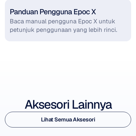
Panduan Pengguna Epoc X
Baca manual pengguna Epoc X untuk 
petunjuk penggunaan yang lebih rinci.
Lihat Aksesoris
Aksesori Lainnya
Lihat Aksesoris
Lihat Semua Aksesori
Epoc X Wireless USB Receiver
Lihat Semua Aksesori
Wireless Receiver untuk Epoc X