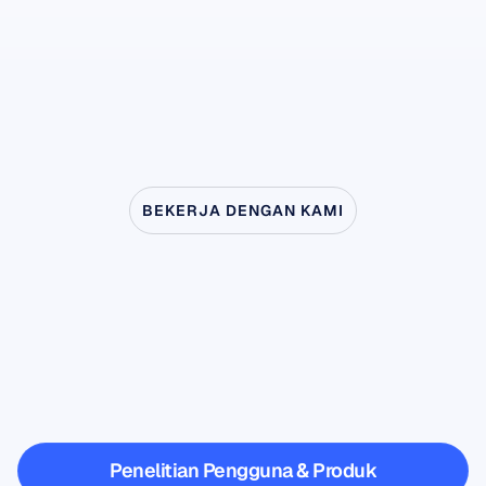
-
BEKERJA DENGAN KAMI
Lihat
apa
yang
mungkin
terjadi
ketika
Ilmu
Saraf
melangkah
keluar
dari
laboratorium
Penelitian Pengguna & Produk