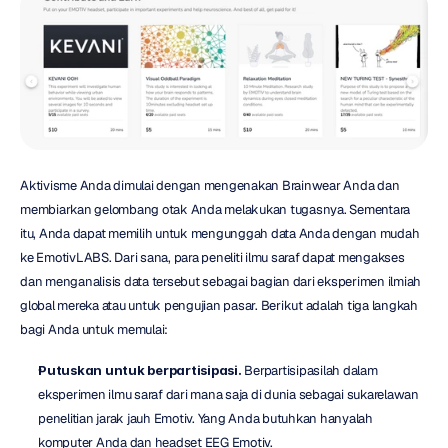
Aktivisme Anda dimulai dengan mengenakan Brainwear Anda dan 
membiarkan gelombang otak Anda melakukan tugasnya. Sementara 
itu, Anda dapat memilih untuk mengunggah data Anda dengan mudah 
ke EmotivLABS. Dari sana, para peneliti ilmu saraf dapat mengakses 
dan menganalisis data tersebut sebagai bagian dari eksperimen ilmiah 
global mereka atau untuk pengujian pasar. Berikut adalah tiga langkah 
bagi Anda untuk memulai:
Putuskan untuk berpartisipasi.
 Berpartisipasilah dalam 
eksperimen ilmu saraf dari mana saja di dunia sebagai sukarelawan 
penelitian jarak jauh Emotiv. Yang Anda butuhkan hanyalah 
komputer Anda dan headset EEG Emotiv.