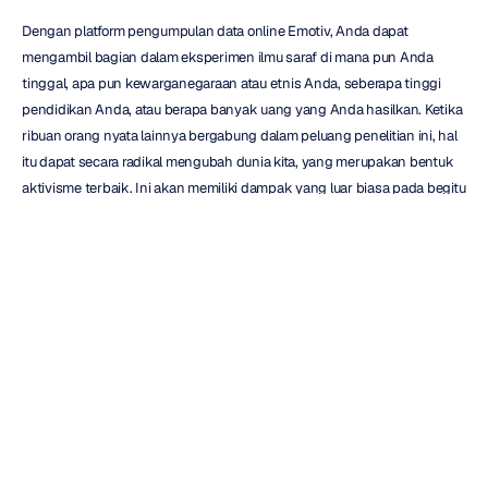
Dengan platform pengumpulan data online Emotiv, Anda dapat 
mengambil bagian dalam eksperimen ilmu saraf di mana pun Anda 
tinggal, apa pun kewarganegaraan atau etnis Anda, seberapa tinggi 
pendidikan Anda, atau berapa banyak uang yang Anda hasilkan. Ketika 
ribuan orang nyata lainnya bergabung dalam peluang penelitian ini, hal 
itu dapat secara radikal mengubah dunia kita, yang merupakan bentuk 
aktivisme terbaik. Ini akan memiliki dampak yang luar biasa pada begitu 
banyak industri—bisnis, layanan kesehatan, dan banyak lagi.
Inilah kesempatan Anda untuk memulai di mana otak Anda secara 
harfiah dapat membantu membentuk masa depan dunia kita sebagai 
peserta penelitian. Anda dapat mengetahui lebih lanjut tentang cara 
menggunakan Brainwear Emotiv dan menjadi ilmuwan warga dunia 
dan 
begini caranya
.