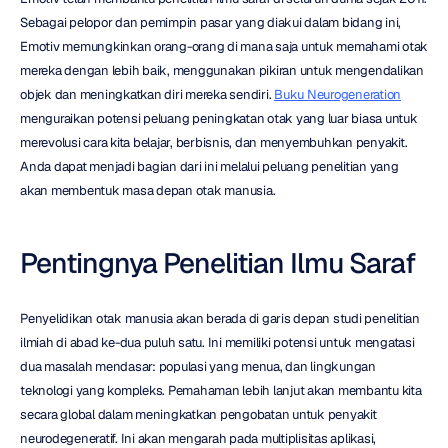
Sebagai pelopor dan pemimpin pasar yang diakui dalam bidang ini, 
Emotiv memungkinkan orang-orang di mana saja untuk memahami otak 
mereka dengan lebih baik, menggunakan pikiran untuk mengendalikan 
objek dan meningkatkan diri mereka sendiri. 
Buku Neurogeneration
menguraikan potensi peluang peningkatan otak yang luar biasa untuk 
merevolusi cara kita belajar, berbisnis, dan menyembuhkan penyakit. 
Anda dapat menjadi bagian dari ini melalui peluang penelitian yang 
akan membentuk masa depan otak manusia.
Pentingnya Penelitian Ilmu Saraf
Penyelidikan otak manusia akan berada di garis depan studi penelitian 
ilmiah di abad ke-dua puluh satu. Ini memiliki potensi untuk mengatasi 
dua masalah mendasar: populasi yang menua, dan lingkungan 
teknologi yang kompleks. Pemahaman lebih lanjut akan membantu kita 
secara global dalam meningkatkan pengobatan untuk penyakit 
neurodegeneratif. Ini akan mengarah pada multiplisitas aplikasi, 