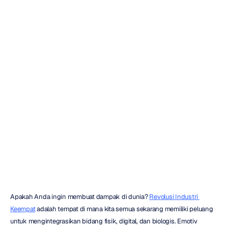
Jarak
Jauh
Ilmu
Saraf
Global
Emotiv
dan
Ubah
Dunia
Quoc
Minh
Lai
Diperbarui
pada
Apakah Anda ingin membuat dampak di dunia? 
Revolusi Industri 
Keempat
 adalah tempat di mana kita semua sekarang memiliki peluang 
untuk mengintegrasikan bidang fisik, digital, dan biologis. Emotiv 