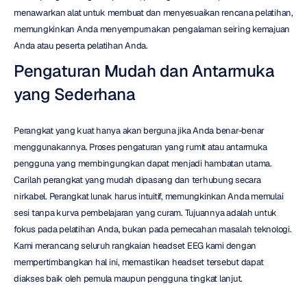
menawarkan alat untuk membuat dan menyesuaikan rencana pelatihan, 
memungkinkan Anda menyempurnakan pengalaman seiring kemajuan 
Anda atau peserta pelatihan Anda.
Pengaturan Mudah dan Antarmuka 
yang Sederhana
Perangkat yang kuat hanya akan berguna jika Anda benar-benar 
menggunakannya. Proses pengaturan yang rumit atau antarmuka 
pengguna yang membingungkan dapat menjadi hambatan utama. 
Carilah perangkat yang mudah dipasang dan terhubung secara 
nirkabel. Perangkat lunak harus intuitif, memungkinkan Anda memulai 
sesi tanpa kurva pembelajaran yang curam. Tujuannya adalah untuk 
fokus pada pelatihan Anda, bukan pada pemecahan masalah teknologi. 
Kami merancang seluruh rangkaian headset EEG kami dengan 
mempertimbangkan hal ini, memastikan headset tersebut dapat 
diakses baik oleh pemula maupun pengguna tingkat lanjut.