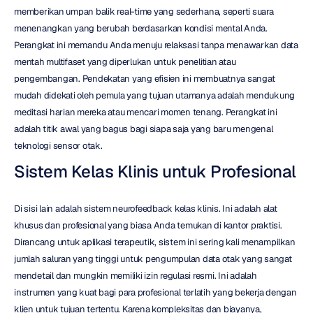
memberikan umpan balik real-time yang sederhana, seperti suara 
menenangkan yang berubah berdasarkan kondisi mental Anda. 
Perangkat ini memandu Anda menuju relaksasi tanpa menawarkan data 
mentah multifaset yang diperlukan untuk penelitian atau 
pengembangan. Pendekatan yang efisien ini membuatnya sangat 
mudah didekati oleh pemula yang tujuan utamanya adalah mendukung 
meditasi harian mereka atau mencari momen tenang. Perangkat ini 
adalah titik awal yang bagus bagi siapa saja yang baru mengenal 
teknologi sensor otak.
Sistem Kelas Klinis untuk Profesional
Di sisi lain adalah sistem neurofeedback kelas klinis. Ini adalah alat 
khusus dan profesional yang biasa Anda temukan di kantor praktisi. 
Dirancang untuk aplikasi terapeutik, sistem ini sering kali menampilkan 
jumlah saluran yang tinggi untuk pengumpulan data otak yang sangat 
mendetail dan mungkin memiliki izin regulasi resmi. Ini adalah 
instrumen yang kuat bagi para profesional terlatih yang bekerja dengan 
klien untuk tujuan tertentu. Karena kompleksitas dan biayanya, 