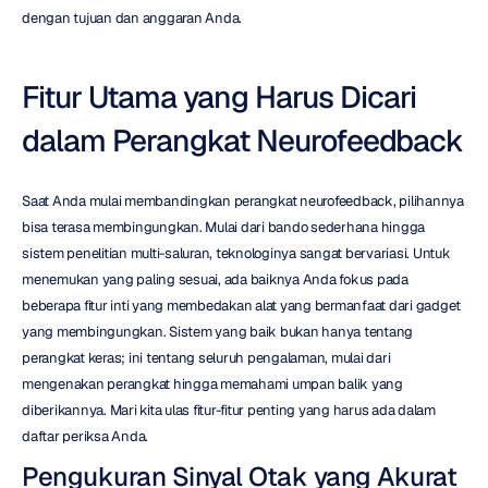
dengan tujuan dan anggaran Anda.
Fitur Utama yang Harus Dicari 
dalam Perangkat Neurofeedback
Saat Anda mulai membandingkan perangkat neurofeedback, pilihannya 
bisa terasa membingungkan. Mulai dari bando sederhana hingga 
sistem penelitian multi-saluran, teknologinya sangat bervariasi. Untuk 
menemukan yang paling sesuai, ada baiknya Anda fokus pada 
beberapa fitur inti yang membedakan alat yang bermanfaat dari gadget 
yang membingungkan. Sistem yang baik bukan hanya tentang 
perangkat keras; ini tentang seluruh pengalaman, mulai dari 
mengenakan perangkat hingga memahami umpan balik yang 
diberikannya. Mari kita ulas fitur-fitur penting yang harus ada dalam 
daftar periksa Anda.
Pengukuran Sinyal Otak yang Akurat