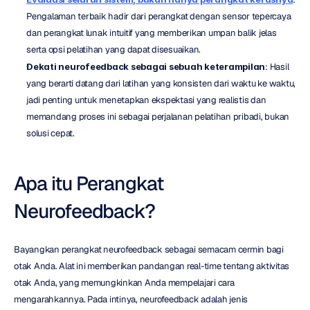
Pengalaman terbaik hadir dari perangkat dengan sensor tepercaya 
dan perangkat lunak intuitif yang memberikan umpan balik jelas 
serta opsi pelatihan yang dapat disesuaikan.
Dekati neurofeedback sebagai sebuah keterampilan
: Hasil 
yang berarti datang dari latihan yang konsisten dari waktu ke waktu, 
jadi penting untuk menetapkan ekspektasi yang realistis dan 
memandang proses ini sebagai perjalanan pelatihan pribadi, bukan 
solusi cepat.
Apa itu Perangkat 
Neurofeedback?
Bayangkan perangkat neurofeedback sebagai semacam cermin bagi 
otak Anda. Alat ini memberikan pandangan real-time tentang aktivitas 
otak Anda, yang memungkinkan Anda mempelajari cara 
mengarahkannya. Pada intinya, neurofeedback adalah jenis 