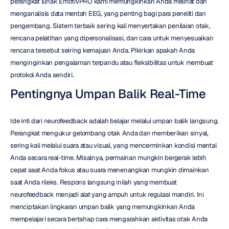
perangkat lunak EmotivPRO kami memungkinkan Anda melihat dan 
menganalisis data mentah EEG, yang penting bagi para peneliti dan 
pengembang. Sistem terbaik sering kali menyertakan penilaian otak, 
rencana pelatihan yang dipersonalisasi, dan cara untuk menyesuaikan 
rencana tersebut seiring kemajuan Anda. Pikirkan apakah Anda 
menginginkan pengalaman terpandu atau fleksibilitas untuk membuat 
protokol Anda sendiri.
Pentingnya Umpan Balik Real-Time
Ide inti dari neurofeedback adalah belajar melalui umpan balik langsung. 
Perangkat mengukur gelombang otak Anda dan memberikan sinyal, 
sering kali melalui suara atau visual, yang mencerminkan kondisi mental 
Anda secara real-time. Misalnya, permainan mungkin bergerak lebih 
cepat saat Anda fokus atau suara menenangkan mungkin dimainkan 
saat Anda rileks. Respons langsung inilah yang membuat 
neurofeedback menjadi alat yang ampuh untuk regulasi mandiri. Ini 
menciptakan lingkaran umpan balik yang memungkinkan Anda 
mempelajari secara bertahap cara mengarahkan aktivitas otak Anda 