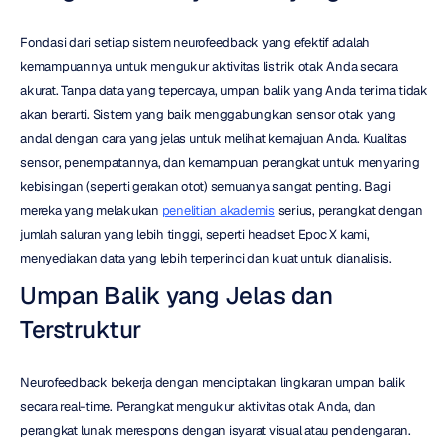
Fondasi dari setiap sistem neurofeedback yang efektif adalah 
kemampuannya untuk mengukur aktivitas listrik otak Anda secara 
akurat. Tanpa data yang tepercaya, umpan balik yang Anda terima tidak 
akan berarti. Sistem yang baik menggabungkan sensor otak yang 
andal dengan cara yang jelas untuk melihat kemajuan Anda. Kualitas 
sensor, penempatannya, dan kemampuan perangkat untuk menyaring 
kebisingan (seperti gerakan otot) semuanya sangat penting. Bagi 
mereka yang melakukan 
penelitian akademis
 serius, perangkat dengan 
jumlah saluran yang lebih tinggi, seperti headset Epoc X kami, 
menyediakan data yang lebih terperinci dan kuat untuk dianalisis.
Umpan Balik yang Jelas dan 
Terstruktur
Neurofeedback bekerja dengan menciptakan lingkaran umpan balik 
secara real-time. Perangkat mengukur aktivitas otak Anda, dan 
perangkat lunak merespons dengan isyarat visual atau pendengaran. 