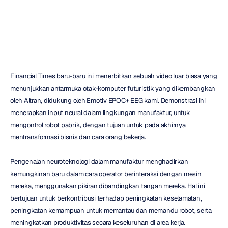
Maverick
Nguyen
Diperbarui
pada
21
Feb
2018
Financial Times baru-baru ini menerbitkan sebuah video luar biasa yang 
menunjukkan antarmuka otak-komputer futuristik yang dikembangkan 
oleh Altran, didukung oleh Emotiv EPOC+ EEG kami. Demonstrasi ini 
menerapkan input neural dalam lingkungan manufaktur, untuk 
mengontrol robot pabrik, dengan tujuan untuk pada akhirnya 
mentransformasi bisnis dan cara orang bekerja.
Pengenalan neuroteknologi dalam manufaktur menghadirkan 
kemungkinan baru dalam cara operator berinteraksi dengan mesin 
mereka, menggunakan pikiran dibandingkan tangan mereka. Hal ini 
bertujuan untuk berkontribusi terhadap peningkatan keselamatan, 
peningkatan kemampuan untuk memantau dan memandu robot, serta 
meningkatkan produktivitas secara keseluruhan di area kerja.