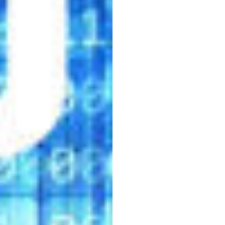
Devel
H.B.
Duran
Diperbarui
pa