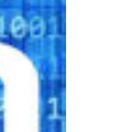
Berga
deng