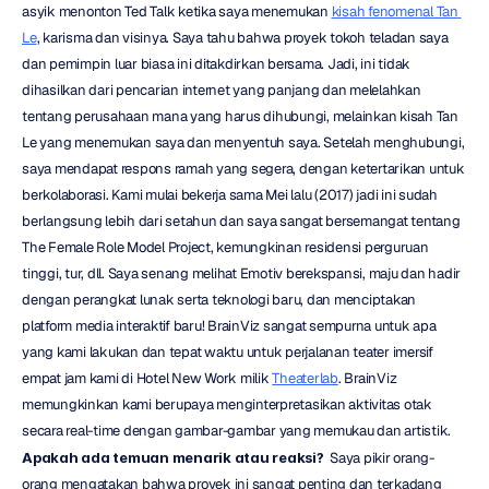
asyik menonton Ted Talk ketika saya menemukan 
kisah fenomenal Tan 
Le
, karisma dan visinya. Saya tahu bahwa proyek tokoh teladan saya 
dan pemimpin luar biasa ini ditakdirkan bersama. Jadi, ini tidak 
dihasilkan dari pencarian internet yang panjang dan melelahkan 
tentang perusahaan mana yang harus dihubungi, melainkan kisah Tan 
Le yang menemukan saya dan menyentuh saya. Setelah menghubungi, 
saya mendapat respons ramah yang segera, dengan ketertarikan untuk 
berkolaborasi. Kami mulai bekerja sama Mei lalu (2017) jadi ini sudah 
berlangsung lebih dari setahun dan saya sangat bersemangat tentang 
The Female Role Model Project, kemungkinan residensi perguruan 
tinggi, tur, dll. Saya senang melihat Emotiv berekspansi, maju dan hadir 
dengan perangkat lunak serta teknologi baru, dan menciptakan 
platform media interaktif baru! BrainViz sangat sempurna untuk apa 
yang kami lakukan dan tepat waktu untuk perjalanan teater imersif 
empat jam kami di Hotel New Work milik 
Theaterlab
. BrainViz 
memungkinkan kami berupaya menginterpretasikan aktivitas otak 
secara real-time dengan gambar-gambar yang memukau dan artistik. 
Apakah ada temuan menarik atau reaksi? 
 Saya pikir orang-
orang mengatakan bahwa proyek ini sangat penting dan terkadang 