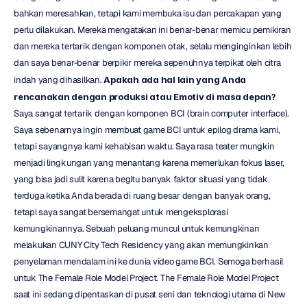
bahkan meresahkan, tetapi kami membuka isu dan percakapan yang 
perlu dilakukan. Mereka mengatakan ini benar-benar memicu pemikiran 
dan mereka tertarik dengan komponen otak, selalu menginginkan lebih 
dan saya benar-benar berpikir mereka sepenuhnya terpikat oleh citra 
indah yang dihasilkan. 
Apakah ada hal lain yang Anda 
rencanakan dengan produksi atau Emotiv di masa depan?
Saya sangat tertarik dengan komponen BCI (brain computer interface). 
Saya sebenarnya ingin membuat game BCI untuk epilog drama kami, 
tetapi sayangnya kami kehabisan waktu. Saya rasa teater mungkin 
menjadi lingkungan yang menantang karena memerlukan fokus laser, 
yang bisa jadi sulit karena begitu banyak faktor situasi yang tidak 
terduga ketika Anda berada di ruang besar dengan banyak orang, 
tetapi saya sangat bersemangat untuk mengeksplorasi 
kemungkinannya. Sebuah peluang muncul untuk kemungkinan 
melakukan CUNY City Tech Residency yang akan memungkinkan 
penyelaman mendalam ini ke dunia video game BCI. Semoga berhasil 
untuk The Female Role Model Project. The Female Role Model Project 
saat ini sedang dipentaskan di pusat seni dan teknologi utama di New 