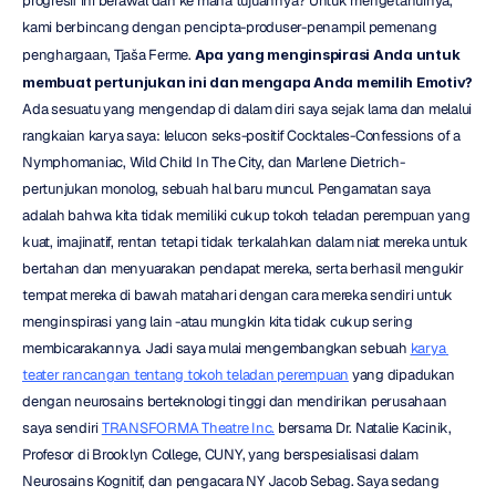
progresif ini berawal dan ke mana tujuannya? Untuk mengetahuinya, 
kami berbincang dengan pencipta-produser-penampil pemenang 
penghargaan, Tjaša Ferme. 
Apa yang menginspirasi Anda untuk 
membuat pertunjukan ini dan mengapa Anda memilih Emotiv? 
Ada sesuatu yang mengendap di dalam diri saya sejak lama dan melalui 
rangkaian karya saya: lelucon seks-positif Cocktales-Confessions of a 
Nymphomaniac, Wild Child In The City, dan Marlene Dietrich- 
pertunjukan monolog, sebuah hal baru muncul. Pengamatan saya 
adalah bahwa kita tidak memiliki cukup tokoh teladan perempuan yang 
kuat, imajinatif, rentan tetapi tidak terkalahkan dalam niat mereka untuk 
bertahan dan menyuarakan pendapat mereka, serta berhasil mengukir 
tempat mereka di bawah matahari dengan cara mereka sendiri untuk 
menginspirasi yang lain -atau mungkin kita tidak cukup sering 
membicarakannya. Jadi saya mulai mengembangkan sebuah 
karya 
teater rancangan tentang tokoh teladan perempuan
 yang dipadukan 
dengan neurosains berteknologi tinggi dan mendirikan perusahaan 
saya sendiri 
TRANSFORMA Theatre Inc.
 bersama Dr. Natalie Kacinik, 
Profesor di Brooklyn College, CUNY, yang berspesialisasi dalam 
Neurosains Kognitif, dan pengacara NY Jacob Sebag. Saya sedang 