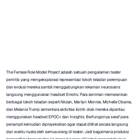
Female
Role
Model
Project
Emotiv
Diperbarui
pada
22
Nov
2018
The Female Role Model Project adalah sebuah pengalaman teater 
perintis yang mengeksplorasi representasi tokoh teladan perempuan 
dan evolusi mereka sambil menggabungkan rekaman neurosains 
langsung menggunakan headset Emotiv. Para seniman memerankan 
berbagai tokoh teladan seperti Mulan, Marilyn Monroe, Michelle Obama, 
dan Melania Trump sementara aktivitas listrik otak mereka dipantau 
menggunakan headset EPOC+ dan Insights. Berfungsinya saraf para 
penampil kemudian diproyeksikan agar dapat dilihat secara langsung 
dan waktu nyata oleh semua orang di teater. Jadi bagaimana produksi 