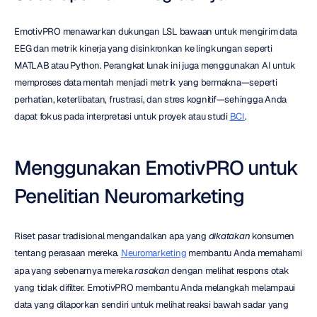
EmotivPRO menawarkan dukungan LSL bawaan untuk mengirim data 
EEG dan metrik kinerja yang disinkronkan ke lingkungan seperti 
MATLAB atau Python. Perangkat lunak ini juga menggunakan AI untuk 
memproses data mentah menjadi metrik yang bermakna—seperti 
perhatian, keterlibatan, frustrasi, dan stres kognitif—sehingga Anda 
dapat fokus pada interpretasi untuk proyek atau studi 
BCI
.
Menggunakan EmotivPRO untuk 
Penelitian Neuromarketing
Riset pasar tradisional mengandalkan apa yang 
dikatakan
 konsumen 
tentang perasaan mereka. 
Neuromarketing
 membantu Anda memahami 
apa yang sebenarnya mereka 
rasakan
 dengan melihat respons otak 
yang tidak difilter. EmotivPRO membantu Anda melangkah melampaui 
data yang dilaporkan sendiri untuk melihat reaksi bawah sadar yang 