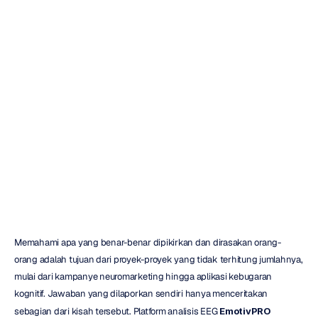
Apakah
Platform
Analisis
EEG
EmotivPRO
itu?
Duong
Tran
Diperbarui
pada
13
Nov
2025
Memahami apa yang benar-benar dipikirkan dan dirasakan orang-
orang adalah tujuan dari proyek-proyek yang tidak terhitung jumlahnya, 
mulai dari kampanye neuromarketing hingga aplikasi kebugaran 
kognitif. Jawaban yang dilaporkan sendiri hanya menceritakan 
sebagian dari kisah tersebut. Platform analisis EEG 
EmotivPRO