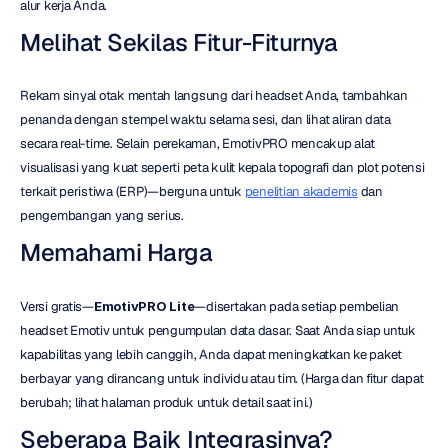
alur kerja Anda.
Melihat Sekilas Fitur-Fiturnya
Rekam sinyal otak mentah langsung dari headset Anda, tambahkan 
penanda dengan stempel waktu selama sesi, dan lihat aliran data 
secara real-time. Selain perekaman, EmotivPRO mencakup alat 
visualisasi yang kuat seperti peta kulit kepala topografi dan plot potensi 
terkait peristiwa (ERP)—berguna untuk 
penelitian akademis
 dan 
pengembangan yang serius.
Memahami Harga
Versi gratis—
EmotivPRO Lite
—disertakan pada setiap pembelian 
headset Emotiv untuk pengumpulan data dasar. Saat Anda siap untuk 
kapabilitas yang lebih canggih, Anda dapat meningkatkan ke paket 
berbayar yang dirancang untuk individu atau tim. (Harga dan fitur dapat 
berubah; lihat halaman produk untuk detail saat ini.)
Seberapa Baik Integrasinya?