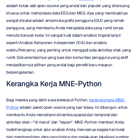
adalah kotak alat open-source yang andal dan populer yang dirancang 
khusus untuk memproses data EEG dan MEG. Apa yang membuatnya 
sangat disukai adalah antarmuka grafis pengguna (GUI) yang ramah 
pengguna, yang membantu Anda mengelola data yang rumit tanpa 
menulis banyak kode. Ini sangat kuat dalam analisis tingkat lanjut 
seperti Analisis Komponen Independen (ICA) dan analisis 
waktu/frekuensi, yang penting untuk menggali pola aktivitas otak yang 
rumit. Dokumentasinya yang luas dan komunitas pengguna yang aktif 
menjadikannya pilihan yang andal bagi peneliti baru maupun 
berpengalaman.
Kerangka Kerja MNE-Python
Bagi mereka yang lebih suka bekerja di Python, 
kerangka kerja MNE-
Python
 adalah paket open-source yang luar biasa. Ini dibangun untuk 
membantu Anda memahami dinamika spasial dan temporal dari 
aktivitas otak—"di mana" dan "kapan". MNE-Python memberi Anda 
toolkit lengkap untuk jalur analisis Anda, mencakup segala hal mulai 
dari membersihkan data yang bising dan melakukan lokalisasi sumber 