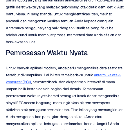
panas topografi yang menunjukkan aktivitas di seluruh kulit kepala atau 
grafik deret waktu yang melacak gelombang otak detik demi detik. Alat 
bantu visual ini sangat andal untuk mengidentifikasi tren, melihat 
anomali, dan mengomunikasikan temuan Anda kepada orang lain. 
Antarmuka pengguna yang baik dengan visualisasi yang fleksibel 
adalah kunci untuk membuat proses interpretasi data Anda efisien dan 
berwawasan luas.
Pemrosesan Waktu Nyata
Untuk banyak aplikasi modern, Anda perlu menganalisis data saat data 
tersebut dikumpulkan. Hal ini terutama berlaku untuk 
antarmuka otak-
komputer (BCI)
, neurofeedback, dan eksperimen interaktif di mana 
umpan balik instan adalah bagian dari desain. Kemampuan 
pemrosesan waktu nyata berarti perangkat lunak dapat menganalisis 
sinyal EEG secara langsung, memungkinkan sistem merespons 
aktivitas otak pengguna secara instan. Fitur inilah yang memungkinkan 
Anda mengendalikan perangkat dengan pikiran Anda atau 
menyesuaikan aplikasi kebugaran berdasarkan kondisi kognitif Anda 