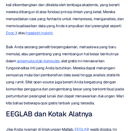
kali dikembangkan dan dikelola oleh lembaga akademis, yang berarti 
mereka dibangun di atas fondasi prinsip ilmiah yang ketat. Mereka 
menyediakan cara yang fantastis untuk memproses, menganalisis, dan 
memvisualisasikan data yang Anda kumpulkan dari perangkat seperti 
Epoc X
 atau 
headset Insight
.
Baik Anda seorang peneliti berpengalaman, mahasiswa yang baru 
memulai, atau pengembang yang membangun hal besar berikutnya 
dalam 
antarmuka otak-komputer
, alat gratis ini menawarkan 
fungsionalitas inti yang Anda butuhkan. Mereka dapat menangani 
semuanya mulai dari pembersihan data awal hingga analisis statistik 
yang rumit. Sifat open-source juga berarti Anda bergabung dengan 
komunitas pengguna dan pengembang besar yang berkontribusi pada 
pertumbuhan perangkat lunak dan dapat menawarkan dukungan. Mari 
kita bahas beberapa opsi gratis terbaik yang tersedia.
EEGLAB dan Kotak Alatnya
Jika Anda nyaman di lingkungan Matlab, 
EEGLAB
 wajib dicoba. Ini 