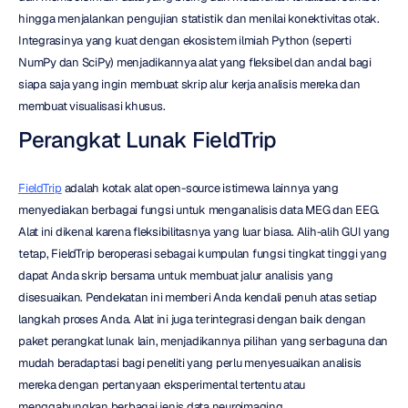
hingga menjalankan pengujian statistik dan menilai konektivitas otak. 
Integrasinya yang kuat dengan ekosistem ilmiah Python (seperti 
NumPy dan SciPy) menjadikannya alat yang fleksibel dan andal bagi 
siapa saja yang ingin membuat skrip alur kerja analisis mereka dan 
membuat visualisasi khusus.
Perangkat Lunak FieldTrip
FieldTrip
 adalah kotak alat open-source istimewa lainnya yang 
menyediakan berbagai fungsi untuk menganalisis data MEG dan EEG. 
Alat ini dikenal karena fleksibilitasnya yang luar biasa. Alih-alih GUI yang 
tetap, FieldTrip beroperasi sebagai kumpulan fungsi tingkat tinggi yang 
dapat Anda skrip bersama untuk membuat jalur analisis yang 
disesuaikan. Pendekatan ini memberi Anda kendali penuh atas setiap 
langkah proses Anda. Alat ini juga terintegrasi dengan baik dengan 
paket perangkat lunak lain, menjadikannya pilihan yang serbaguna dan 
mudah beradaptasi bagi peneliti yang perlu menyesuaikan analisis 
mereka dengan pertanyaan eksperimental tertentu atau 
menggabungkan berbagai jenis data neuroimaging.