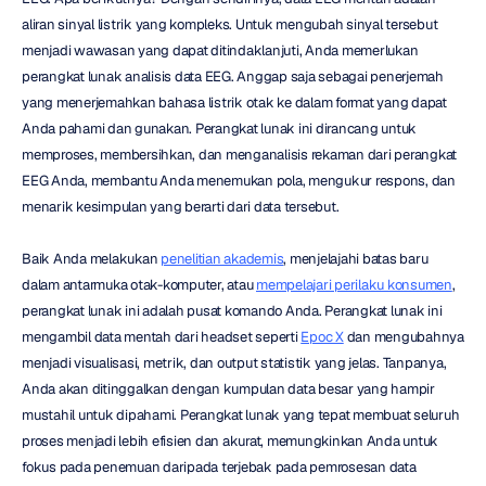
aliran sinyal listrik yang kompleks. Untuk mengubah sinyal tersebut 
menjadi wawasan yang dapat ditindaklanjuti, Anda memerlukan 
perangkat lunak analisis data EEG. Anggap saja sebagai penerjemah 
yang menerjemahkan bahasa listrik otak ke dalam format yang dapat 
Anda pahami dan gunakan. Perangkat lunak ini dirancang untuk 
memproses, membersihkan, dan menganalisis rekaman dari perangkat 
EEG Anda, membantu Anda menemukan pola, mengukur respons, dan 
menarik kesimpulan yang berarti dari data tersebut.
Baik Anda melakukan 
penelitian akademis
, menjelajahi batas baru 
dalam antarmuka otak-komputer, atau 
mempelajari perilaku konsumen
, 
perangkat lunak ini adalah pusat komando Anda. Perangkat lunak ini 
mengambil data mentah dari headset seperti 
Epoc X
 dan mengubahnya 
menjadi visualisasi, metrik, dan output statistik yang jelas. Tanpanya, 
Anda akan ditinggalkan dengan kumpulan data besar yang hampir 
mustahil untuk dipahami. Perangkat lunak yang tepat membuat seluruh 
proses menjadi lebih efisien dan akurat, memungkinkan Anda untuk 
fokus pada penemuan daripada terjebak pada pemrosesan data 