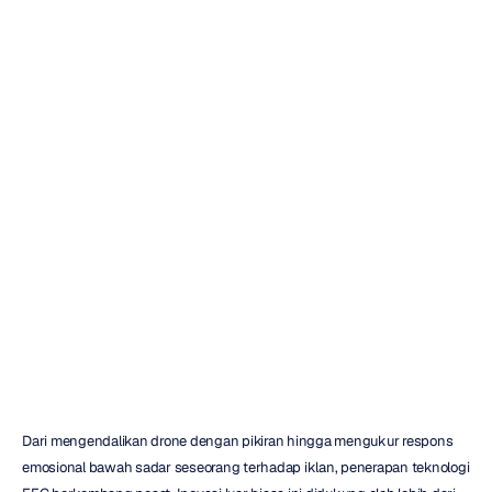
10
Software
Analisis
Data
EEG
Terbaik
yang
Diulas
Duong
Tran
Diperbarui
pada
10
Okt
2025
Dari mengendalikan drone dengan pikiran hingga mengukur respons 
emosional bawah sadar seseorang terhadap iklan, penerapan teknologi 