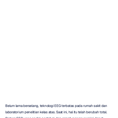
Mesin
EEG
Dijual:
Panduan
Pembeli
Penting
bagi
Pembeli
Duong
Tran
Diperbarui
pada
3
Okt
2025
Belum lama berselang, teknologi EEG terbatas pada rumah sakit dan 
laboratorium penelitian kelas atas. Saat ini, hal itu telah berubah total. 