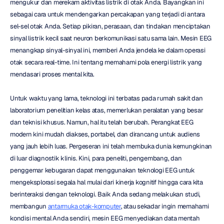
mengukur dan merekam aktivitas listrik di otak Anda. Bayangkan ini 
sebagai cara untuk mendengarkan percakapan yang terjadi di antara 
sel-sel otak Anda. Setiap pikiran, perasaan, dan tindakan menciptakan 
sinyal listrik kecil saat neuron berkomunikasi satu sama lain. Mesin EEG 
menangkap sinyal-sinyal ini, memberi Anda jendela ke dalam operasi 
otak secara real-time. Ini tentang memahami pola energi listrik yang 
mendasari proses mental kita.
Untuk waktu yang lama, teknologi ini terbatas pada rumah sakit dan 
laboratorium penelitian kelas atas, memerlukan peralatan yang besar 
dan teknisi khusus. Namun, hal itu telah berubah. Perangkat EEG 
modern kini mudah diakses, portabel, dan dirancang untuk audiens 
yang jauh lebih luas. Pergeseran ini telah membuka dunia kemungkinan 
di luar diagnostik klinis. Kini, para peneliti, pengembang, dan 
penggemar kebugaran dapat menggunakan teknologi EEG untuk 
mengeksplorasi segala hal mulai dari kinerja kognitif hingga cara kita 
berinteraksi dengan teknologi. Baik Anda sedang melakukan studi, 
membangun 
antarmuka otak-komputer
, atau sekadar ingin memahami 
kondisi mental Anda sendiri, mesin EEG menyediakan data mentah 