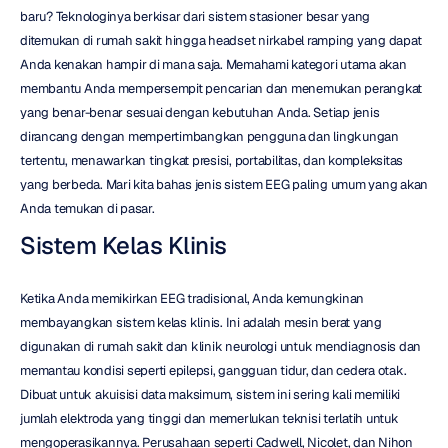
baru? Teknologinya berkisar dari sistem stasioner besar yang 
ditemukan di rumah sakit hingga headset nirkabel ramping yang dapat 
Anda kenakan hampir di mana saja. Memahami kategori utama akan 
membantu Anda mempersempit pencarian dan menemukan perangkat 
yang benar-benar sesuai dengan kebutuhan Anda. Setiap jenis 
dirancang dengan mempertimbangkan pengguna dan lingkungan 
tertentu, menawarkan tingkat presisi, portabilitas, dan kompleksitas 
yang berbeda. Mari kita bahas jenis sistem EEG paling umum yang akan 
Anda temukan di pasar.
Sistem Kelas Klinis
Ketika Anda memikirkan EEG tradisional, Anda kemungkinan 
membayangkan sistem kelas klinis. Ini adalah mesin berat yang 
digunakan di rumah sakit dan klinik neurologi untuk mendiagnosis dan 
memantau kondisi seperti epilepsi, gangguan tidur, dan cedera otak. 
Dibuat untuk akuisisi data maksimum, sistem ini sering kali memiliki 
jumlah elektroda yang tinggi dan memerlukan teknisi terlatih untuk 
mengoperasikannya. Perusahaan seperti Cadwell, Nicolet, dan Nihon 