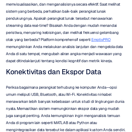
memvisualisasikan, dan menganalisisnya secara efektif. Saat melihat 
sistem yang berbeda, perhatikan baik-baik perangkat lunak 
pendukungnya. Apakah perangkat lunak tersebut menawarkan 
streaming data real-time? Bisakah Anda dengan mudah menandai 
peristiwa, menyaring kebisingan, dan melihat frekuensi gelombang 
otak yang berbeda? Platform komprehensif seperti 
EmotivPRO
memungkinkan Anda melakukan analisis lanjutan dan mengelola data 
Anda di satu tempat, mengubah aliran angka menjadi wawasan yang 
dapat ditindaklanjuti tentang kondisi kognitif dan metrik kinerja.
Konektivitas dan Ekspor Data
Periksa bagaimana perangkat terhubung ke komputer Anda—opsi 
umum meliputi USB, Bluetooth, atau Wi-Fi. Konektivitas nirkabel 
menawarkan lebih banyak kebebasan untuk studi di lingkungan dunia 
nyata. Memastikan sistem memungkinkan ekspor data yang mudah 
juga sangat penting. Anda kemungkinan ingin menganalisis temuan 
Anda di program lain seperti MATLAB atau Python atau 
mengintegrasikan data tersebut ke dalam aplikasi kustom Anda sendiri. 