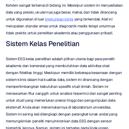
Kohden sangat terkenal di bidang ini. Meskipun sistem ini menyediakan 
data yang presisi, ukurannya juga besar, mahal, dan tidak dirancang 
untuk digunakan di luar 
lingkungan klinis
 yang terkendali. Alat ini 
merupakan standar emas untuk diagnostik medis tetapi umumnya 
tidak praktis untuk penelitian akademis atau penggunaan pribadi.
Sistem Kelas Penelitian
Sistem EEG kelas penelitian adalah pilihan utama bagi para peneliti 
akademis dan komersial yang membutuhkan data aktivitas otak 
dengan fidelitas tinggi. Meskipun memiliki beberapa kesamaan dengan 
sistem klinis dalam hal kualitas data, sistem ini dirancang dengan 
mempertimbangkan kebutuhan spesifik studi ilmiah. Sistem ini 
menawarkan fitur canggih untuk analisis terperinci dan sangat penting 
untuk studi yang memerlukan presisi tinggi dan pengumpulan data 
ekstensif. Anda akan menemukannya di laboratorium universitas. 
Sistem ini sering kali dilengkapi dengan perangkat lunak andal yang 
memungkinkan peneliti menyinkronkan data EEG dengan sensor 
biometrik lainnya. Namun, sistem ini terbatas pada lingkungan 