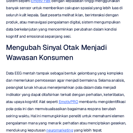
Sistem seperti 
Emotiv Flex
 dengan kepadatan tinggi menggunakan 
banyak sensor untuk memberikan cakupan spasial yang lebih luas di 
seluruh kulit kepala. Saat peserta melihat iklan, berinteraksi dengan 
produk, atau menavigasi pengalaman digital, sistem mengumpulkan 
data berkelanjutan yang mencerminkan perubahan dalam kondisi 
kognitif and emosional sepanjang sesi.
Mengubah Sinyal Otak Menjadi 
Wawasan Konsumen
Data EEG mentah tampak sebagai bentuk gelombang yang kompleks 
dan memerlukan pemrosesan agar menjadi bermakna. Selama analisis, 
perangkat lunak khusus menerjemahkan pola dalam data menjadi 
indikator yang dapat ditafsirkan terkait dengan perhatian, keterlibatan, 
atau upaya kognitif. Alat seperti 
EmotivPRO
 membantu mengidentifikasi 
pola-pola ini dan memvisualisasikan bagaimana respons berubah 
seiring waktu. Hal ini memungkinkan peneliti untuk memahami elemen 
pengalaman mana yang menarik perhatian atau menciptakan gesekan, 
mendukung keputusan 
neuromarketing
 yang lebih tepat.