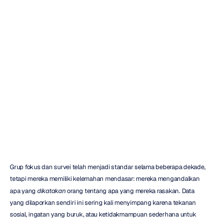
EEG
untuk
Riset
Konsumen:
Panduan
Praktis
Emotiv
Diperbarui
pada
18
Des
2025
Grup fokus dan survei telah menjadi standar selama beberapa dekade, 
tetapi mereka memiliki kelemahan mendasar: mereka mengandalkan 
apa yang 
dikatakan
 orang tentang apa yang mereka rasakan. Data 
yang dilaporkan sendiri ini sering kali menyimpang karena tekanan 
sosial, ingatan yang buruk, atau ketidakmampuan sederhana untuk 