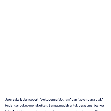
5
Perangkat
EEG
Tersembunyi
Terbaik:
Panduan
Pembeli
2025
Emotiv
Diperbarui
pada
29
Des
2025
Jujur saja: istilah seperti “elektroensefalogram” dan “gelombang otak” 
terdengar cukup menakutkan. Sangat mudah untuk berasumsi bahwa 