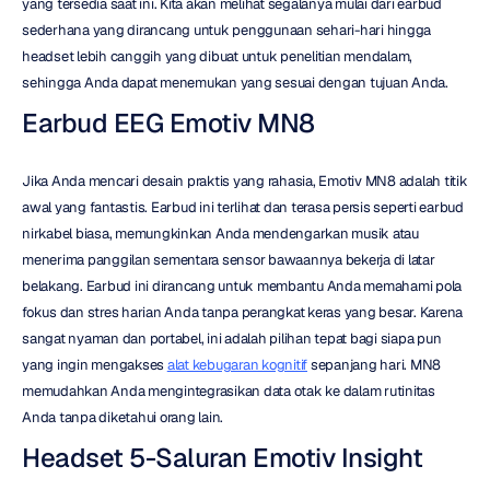
yang tersedia saat ini. Kita akan melihat segalanya mulai dari earbud 
sederhana yang dirancang untuk penggunaan sehari-hari hingga 
headset lebih canggih yang dibuat untuk penelitian mendalam, 
sehingga Anda dapat menemukan yang sesuai dengan tujuan Anda.
Earbud EEG Emotiv MN8
Jika Anda mencari desain praktis yang rahasia, Emotiv MN8 adalah titik 
awal yang fantastis. Earbud ini terlihat dan terasa persis seperti earbud 
nirkabel biasa, memungkinkan Anda mendengarkan musik atau 
menerima panggilan sementara sensor bawaannya bekerja di latar 
belakang. Earbud ini dirancang untuk membantu Anda memahami pola 
fokus dan stres harian Anda tanpa perangkat keras yang besar. Karena 
sangat nyaman dan portabel, ini adalah pilihan tepat bagi siapa pun 
yang ingin mengakses 
alat kebugaran kognitif
 sepanjang hari. MN8 
memudahkan Anda mengintegrasikan data otak ke dalam rutinitas 
Anda tanpa diketahui orang lain.
Headset 5-Saluran Emotiv Insight