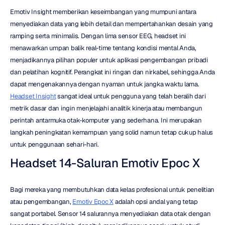
Emotiv Insight memberikan keseimbangan yang mumpuni antara 
menyediakan data yang lebih detail dan mempertahankan desain yang 
ramping serta minimalis. Dengan lima sensor EEG, headset ini 
menawarkan umpan balik real-time tentang kondisi mental Anda, 
menjadikannya pilihan populer untuk aplikasi pengembangan pribadi 
dan pelatihan kognitif. Perangkat ini ringan dan nirkabel, sehingga Anda 
dapat mengenakannya dengan nyaman untuk jangka waktu lama. 
Headset Insight
 sangat ideal untuk pengguna yang telah beralih dari 
metrik dasar dan ingin menjelajahi analitik kinerja atau membangun 
perintah antarmuka otak-komputer yang sederhana. Ini merupakan 
langkah peningkatan kemampuan yang solid namun tetap cukup halus 
untuk penggunaan sehari-hari.
Headset 14-Saluran Emotiv Epoc X
Bagi mereka yang membutuhkan data kelas profesional untuk penelitian 
atau pengembangan, 
Emotiv Epoc X
 adalah opsi andal yang tetap 
sangat portabel. Sensor 14 salurannya menyediakan data otak dengan 