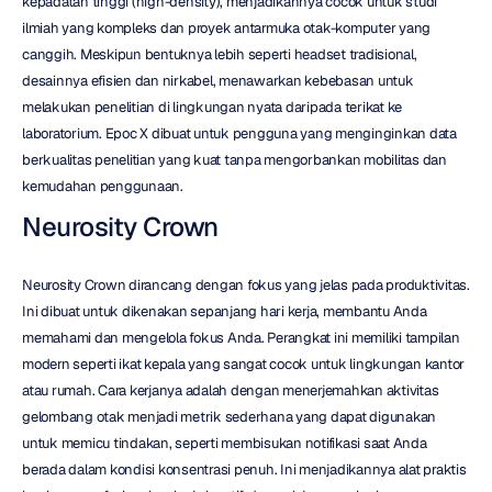
kepadatan tinggi (high-density), menjadikannya cocok untuk studi 
ilmiah yang kompleks dan proyek antarmuka otak-komputer yang 
canggih. Meskipun bentuknya lebih seperti headset tradisional, 
desainnya efisien dan nirkabel, menawarkan kebebasan untuk 
melakukan penelitian di lingkungan nyata daripada terikat ke 
laboratorium. Epoc X dibuat untuk pengguna yang menginginkan data 
berkualitas penelitian yang kuat tanpa mengorbankan mobilitas dan 
kemudahan penggunaan.
Neurosity Crown
Neurosity Crown dirancang dengan fokus yang jelas pada produktivitas. 
Ini dibuat untuk dikenakan sepanjang hari kerja, membantu Anda 
memahami dan mengelola fokus Anda. Perangkat ini memiliki tampilan 
modern seperti ikat kepala yang sangat cocok untuk lingkungan kantor 
atau rumah. Cara kerjanya adalah dengan menerjemahkan aktivitas 
gelombang otak menjadi metrik sederhana yang dapat digunakan 
untuk memicu tindakan, seperti membisukan notifikasi saat Anda 
berada dalam kondisi konsentrasi penuh. Ini menjadikannya alat praktis 