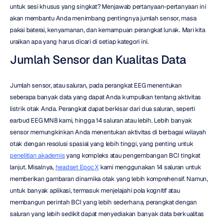
untuk sesi khusus yang singkat? Menjawab pertanyaan-pertanyaan ini 
akan membantu Anda menimbang pentingnya jumlah sensor, masa 
pakai baterai, kenyamanan, dan kemampuan perangkat lunak. Mari kita 
uraikan apa yang harus dicari di setiap kategori ini.
Jumlah Sensor dan Kualitas Data
Jumlah sensor, atau saluran, pada perangkat EEG menentukan 
seberapa banyak data yang dapat Anda kumpulkan tentang aktivitas 
listrik otak Anda. Perangkat dapat berkisar dari dua saluran, seperti 
earbud EEG MN8 kami, hingga 14 saluran atau lebih. Lebih banyak 
sensor memungkinkan Anda menentukan aktivitas di berbagai wilayah 
otak dengan resolusi spasial yang lebih tinggi, yang penting untuk 
penelitian akademis
 yang kompleks atau pengembangan BCI tingkat 
lanjut. Misalnya, 
headset Epoc X
 kami menggunakan 14 saluran untuk 
memberikan gambaran dinamika otak yang lebih komprehensif. Namun, 
untuk banyak aplikasi, termasuk menjelajahi pola kognitif atau 
membangun perintah BCI yang lebih sederhana, perangkat dengan 
saluran yang lebih sedikit dapat menyediakan banyak data berkualitas 