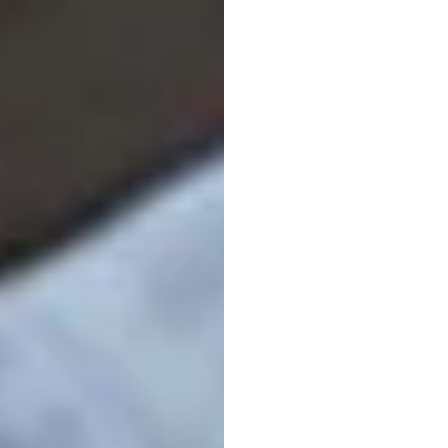
Camil
Jardi
Intoni
Emotiv
Diperbarui
pada
1