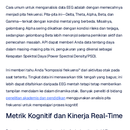
Cara umum untuk menganalisis data EEG adalah dengan memecahnya 
menjadi pita frekuensi. Pita-pita ini—Delta, Theta, Alpha, Beta, dan 
Gamma—terkait dengan kondisi mental yang berbeda. Misalnya, 
gelombang Alpha sering dikaitkan dengan kondisi rileks dan terjaga, 
sedangkan gelombang Beta lebih menonjol selama pemikiran aktif dan 
pemecahan masalah. API dapat memberi Anda data tentang daya 
dalam masing-masing pita ini, pengukuran yang dikenal sebagai 
Kerapatan Spektral Daya (Power Spectral Density/PSD).
Ini memberi tahu Anda "komposisi frekuensi" dari aktivitas otak pada 
saat tertentu. Tingkat data ini menawarkan titik tengah yang bagus; ini 
lebih dapat ditafsirkan daripada EEG mentah tetapi tetap memberikan 
tampilan mendalam ke dalam dinamika otak. Banyak peneliti di bidang 
penelitian akademis dan pendidikan
 menggunakan analisis pita 
frekuensi untuk mempelajari proses kognitif.
Metrik Kognitif dan Kinerja Real-Time