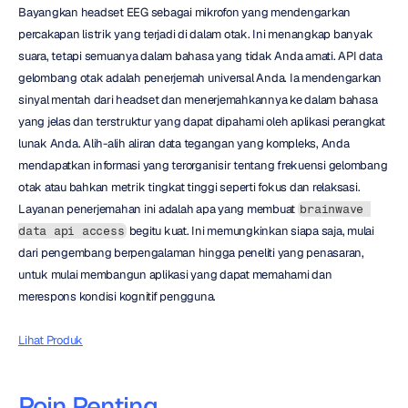
Bayangkan headset EEG sebagai mikrofon yang mendengarkan 
percakapan listrik yang terjadi di dalam otak. Ini menangkap banyak 
suara, tetapi semuanya dalam bahasa yang tidak Anda amati. API data 
gelombang otak adalah penerjemah universal Anda. Ia mendengarkan 
sinyal mentah dari headset dan menerjemahkannya ke dalam bahasa 
yang jelas dan terstruktur yang dapat dipahami oleh aplikasi perangkat 
lunak Anda. Alih-alih aliran data tegangan yang kompleks, Anda 
mendapatkan informasi yang terorganisir tentang frekuensi gelombang 
otak atau bahkan metrik tingkat tinggi seperti fokus dan relaksasi. 
Layanan penerjemahan ini adalah apa yang membuat 
brainwave 
 begitu kuat. Ini memungkinkan siapa saja, mulai 
data api access
dari pengembang berpengalaman hingga peneliti yang penasaran, 
untuk mulai membangun aplikasi yang dapat memahami dan 
merespons kondisi kognitif pengguna.
Lihat Produk
Poin Penting