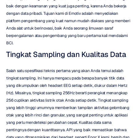
baik dengan keamanan yang kuat juga penting, karena Anda bekerja 
dengan data pribadi. Tujuan kami di Emotiv adalah menyediakan 
platform pengembang yang kuat namun mudah diakses yang memberi 
Anda alat untuk berinovasi, baik Anda seorang ilmuwan saraf 
berpengalaman atau pengembang yang baru pertama kali mendalami 
BCI.
Tingkat Sampling dan Kualitas Data
Salah satu spesifikasi teknis pertama yang akan Anda temui adalah 
tingkat sampling. Ini hanya mengacu pada berapa banyak titik data 
yang dikumpulkan oleh headset EEG setiap detik, diukur dalam Hertz 
(Hz). Misalnya, tingkat sampling 256Hz berarti perangkat menangkap 
256 cuplikan aktivitas listrik otak Anda setiap detik. Tingkat sampling 
yang lebih tinggi umumnya memberikan tampilan aktivitas gelombang 
otak yang lebih rinci dan granular, yang sangat penting untuk aplikasi 
yang perlu mendeteksi perubahan cepat. Kualitas data sama 
pentingnya dengan kuantitasnya. API yang baik memastikan bahwa 
data yang ditransmisikan dari headset, seperti Epoc X kami, bersih dan 