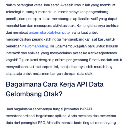
dalam perangkat keras ilmu saraf. Aksesibilitas inilah yang membuat 
teknologi ini sangat menarik. Ini memberdayakan pengembang, 
peneliti, dan pencipta untuk membangun aplikasi inovatif yang dapat 
menafsirkan dan merespons aktivitas otak. Kemungkinannya berkisar 
dari membuat 
antarmuka otak-komputer
 yang kuat untuk 
mengendalikan perangkat hingga mengembangkan alat baru untuk 
penelitian 
neuromarketing
. Ini juga membuka jalan baru untuk hiburan 
interaktif dan aplikasi yang menyediakan akses ke alat kesejahteraan 
kognitif. Tujuan kami dengan platform pengembang Emotiv adalah untuk 
menyediakan alat-alat seperti ini, menjadikannya lebih mudah bagi 
siapa saja untuk mulai membangun dengan data otak.
Bagaimana Cara Kerja API Data 
Gelombang Otak?
Jadi bagaimana sebenarnya fungsi jembatan ini? API 
menstandardisasi bagaimana aplikasi Anda meminta dan menerima 
data dari perangkat EEG. Alih-alih menulis kode tingkat rendah yang 