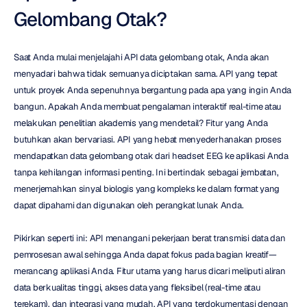
Gelombang Otak?
Saat Anda mulai menjelajahi API data gelombang otak, Anda akan 
menyadari bahwa tidak semuanya diciptakan sama. API yang tepat 
untuk proyek Anda sepenuhnya bergantung pada apa yang ingin Anda 
bangun. Apakah Anda membuat pengalaman interaktif real-time atau 
melakukan penelitian akademis yang mendetail? Fitur yang Anda 
butuhkan akan bervariasi. API yang hebat menyederhanakan proses 
mendapatkan data gelombang otak dari headset EEG ke aplikasi Anda 
tanpa kehilangan informasi penting. Ini bertindak sebagai jembatan, 
menerjemahkan sinyal biologis yang kompleks ke dalam format yang 
dapat dipahami dan digunakan oleh perangkat lunak Anda.
Pikirkan seperti ini: API menangani pekerjaan berat transmisi data dan 
pemrosesan awal sehingga Anda dapat fokus pada bagian kreatif—
merancang aplikasi Anda. Fitur utama yang harus dicari meliputi aliran 
data berkualitas tinggi, akses data yang fleksibel (real-time atau 
terekam), dan integrasi yang mudah. API yang terdokumentasi dengan 