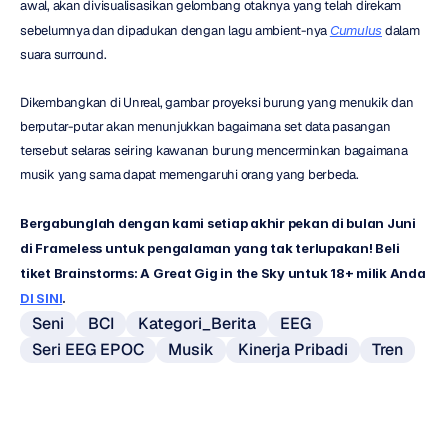
awal, akan divisualisasikan gelombang otaknya yang telah direkam 
sebelumnya dan dipadukan dengan lagu ambient-nya 
Cumulus
 dalam 
suara surround.
Dikembangkan di Unreal, gambar proyeksi burung yang menukik dan 
berputar-putar akan menunjukkan bagaimana set data pasangan 
tersebut selaras seiring kawanan burung mencerminkan bagaimana 
musik yang sama dapat memengaruhi orang yang berbeda.
Bergabunglah dengan kami setiap akhir pekan di bulan Juni 
di Frameless untuk pengalaman yang tak terlupakan! Beli 
tiket Brainstorms: A Great Gig in the Sky untuk 18+ milik Anda 
DI SINI
.
Seni
BCI
Kategori_Berita
EEG
Seri EEG EPOC
Musik
Kinerja Pribadi
Tren