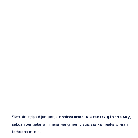
Menampilkan
Aktivitas
Otak
pada
Lagu
Pink
Floyd
H.B.
Duran
Diperbarui
pada
26
Apr
2024
Tiket kini telah dijual untuk 
Brainstorms: A Great Gig in the Sky
, 
sebuah pengalaman imersif yang memvisualisasikan reaksi pikiran 
terhadap musik.