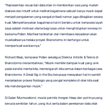
“Representasi visual dari data otak ini memberikan cara yang mudah 
diakses dan intuitif untuk melihat bagaimana sebuah karya musik dapat 
menjadi pengalaman yang sangat pribadi namun juga dibagikan secara 
kuat. Mempertanyakan bagaimana hal ini berlaku untuk komposisi ayah 
saya adalah motivasi utama bagi saya untuk menghidupkan konsep ini 
bersama Pollen. Manfaat tambahan dari membawa kesadaran akan 
musikalitasnya melalui proyek Brainstorms ini berfungsi untuk 
memperkuat warisannya.”
Richard Warp, komposer Pollen sekaligus Direktur Artistik & Teknis di 
Brainstorms menambahkan, “Musik memiliki dampak kuat yang unik 
pada kondisi mental kita, memengaruhi kita semua dalam berbagai cara. 
Brainstorms: A Great Gig in the Sky berupaya merayakan hal ini sambil 
menjelaskan proses fisiologis yang sangat kompleks di otak kita saat 
kita mendengarkan musik.”
Di Galeri 'Murmurations', musisi perintis Imogen Heap dan putrinya yang 
berusia sembilan tahun, yang ikut serta dalam perekaman data otak 