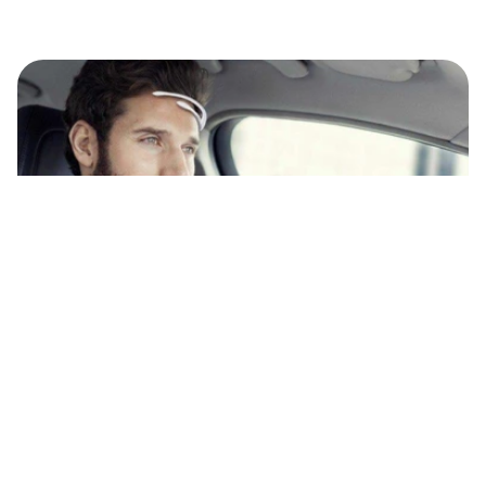
Lanjutkan membaca
Neurosains di kursi kemudi
Baca Selengkapnya