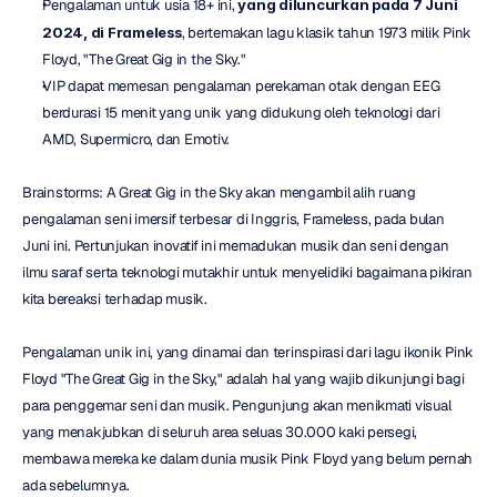
Pengalaman untuk usia 18+ ini, 
yang diluncurkan pada 7 Juni 
2024, di Frameless
, bertemakan lagu klasik tahun 1973 milik Pink 
Floyd, "The Great Gig in the Sky."
VIP dapat memesan pengalaman perekaman otak dengan EEG 
berdurasi 15 menit yang unik yang didukung oleh teknologi dari 
AMD, Supermicro, dan Emotiv.
Brainstorms: A Great Gig in the Sky akan mengambil alih ruang 
pengalaman seni imersif terbesar di Inggris, Frameless, pada bulan 
Juni ini. Pertunjukan inovatif ini memadukan musik dan seni dengan 
ilmu saraf serta teknologi mutakhir untuk menyelidiki bagaimana pikiran 
kita bereaksi terhadap musik.
Pengalaman unik ini, yang dinamai dan terinspirasi dari lagu ikonik Pink 
Floyd "The Great Gig in the Sky," adalah hal yang wajib dikunjungi bagi 
para penggemar seni dan musik. Pengunjung akan menikmati visual 
yang menakjubkan di seluruh area seluas 30.000 kaki persegi, 
membawa mereka ke dalam dunia musik Pink Floyd yang belum pernah 
ada sebelumnya.