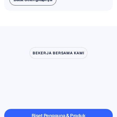
Baca Selengkapnya
BEKERJA BERSAMA KAMI
Lihat
apa
yang
mungkin
terjadi
ketika
Neurosains
melangkah
keluar
dari
laboratorium
Riset Pengguna & Produk