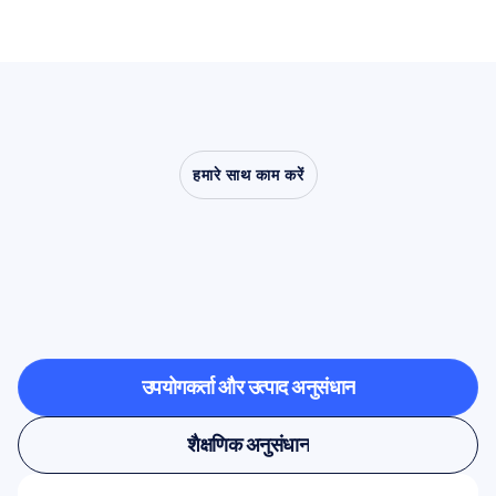
हमारे साथ काम करें
देखें
कि
क्या
संभव
है
जब
तंत्रिका
विज्ञान
(न्यूरोसाइंस)
प्रयोगशाला
से
बाहर
कदम
रखता
है
उपयोगकर्ता और उत्पाद अनुसंधान
उपयोगकर्ता और उत्पाद अनुसंधान
शैक्षणिक अनुसंधान
शैक्षणिक अनुसंधान