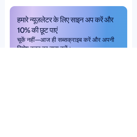
हमारे न्यूज़लेटर के लिए साइन अप करें और 
10% की छूट पाएं
चूकें नहीं—आज ही सब्सक्राइब करें और अपनी 
विशेष बचत का दावा करें।
यहाँ सदस्यता लें
यहाँ सदस्यता लें
उत्पाद
समाधान
शैक्षणिक अनुसंधान
हार्डवेयर
इपॉक एक्स
उपयोगकर्ता और उत्पाद 
Flex 2 Saline
अनुसंधान
Flex 2 Gel
ब्रेन कंप्यूटर इंटरफ़ेस (BCI)
Insight
मस्तिष्क स्वास्थ्य
MN8
Emotiv Play
एक्सेसरीज