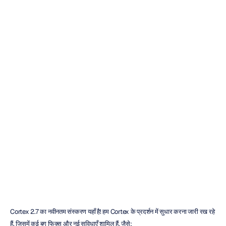
Cortex
2.7
का
नवीनतम
संस्करण
जारी
किया
गया
क्वक
मिन्ह
लाई
संशोधित
किया
गया
28
अप्रैल
2021
Cortex 2.7 का नवीनतम संस्करण यहाँ है! हम Cortex के प्रदर्शन में सुधार करना जारी रख रहे 
हैं, जिसमें कई बग फिक्स और नई सुविधाएँ शामिल हैं, जैसे: