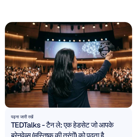
पढ़ना जारी रखें
TEDTalks - टैन ले: एक हेडसेट जो आपके 
ब्रेनवेव्स (मस्तिष्क की तरंगों) को पढ़ता है