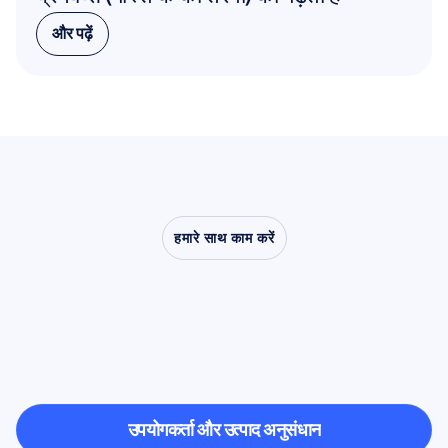
और पढ़ें
और पढ़ें
हमारे साथ काम करें
देखें
कि
क्या
संभव
है
जब
तंत्रिका
विज्ञान
(न्यूरोसाइंस)
प्रयोगशाला
से
बाहर
कदम
रखता
है
उपयोगकर्ता और उत्पाद अनुसंधान