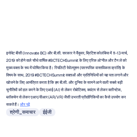
की
गई
इमोटिव
संशोधित
किया
गया
22
नव॰
2018
इनोवेट बीसी (Innovate BC) और बी.सी. सरकार ने वैंकूवर, ब्रिटिश कोलंबिया में 11-13 मार्च, 
2019 को होने वाले चौथे वार्षिक #BCTECHSummit के लिए एरिक ओ'नील और टैन ले को 
मुख्य वक्ता के रूप में घोषित किया है। रियलिटी रेवोल्यूशन (पारस्परिक वास्तविकता क्रांति) के 
विषय के साथ, 2019 #BCTECHSummit वक्ताओं और प्रतिनिधियों को यह पता लगाने और 
खोजने के लिए आमंत्रित करता है कि हम बी.सी. और दुनिया के सामने आने वाली सबसे बड़ी 
चुनौतियों को हल करने के लिए एआई (AI) से लेकर रोबोटिक्स, क्वांटम से लेकर क्लीनटेक, 
ब्लॉकचेन से लेकर एआर/वीआर (AR/VR) जैसी उभरती प्रौद्योगिकियों का कैसे उपयोग कर 
सकते हैं। 
और पढ़ें
श्रेणी_समाचार
ईईजी