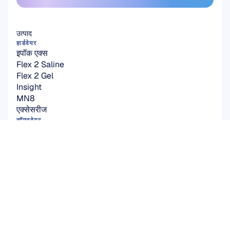
उत्पाद
हार्डवेयर
इपॉक एक्स
Flex 2 Saline
Flex 2 Gel
Insight
MN8
एक्सेसरीज
सॉफ्टवेयर
Emotiv Studio
EmotivPRO
Emotiv Play
EmotivBCI
BrainViz
Launcher
Brainwear App
समाधान
शैक्षणिक अनुसंधान