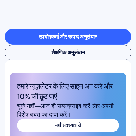
विज्ञान
(न्यूरोसाइंस)
प्रयोगशाला
से
बाहर
कदम
रखता
है
उपयोगकर्ता और उत्पाद अनुसंधान
उपयोगकर्ता और उत्पाद अनुसंधान
शैक्षणिक अनुसंधान
शैक्षणिक अनुसंधान
हमारे न्यूज़लेटर के लिए साइन अप करें और 
10% की छूट पाएं
चूकें नहीं—आज ही सब्सक्राइब करें और अपनी 
विशेष बचत का दावा करें।
यहाँ सदस्यता लें
यहाँ सदस्यता लें