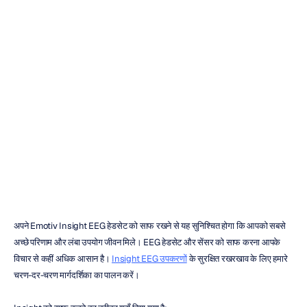
Insight
EEG
हेडसेट
और
सेंसर
को
कैसे
साफ
करें
हाइडी
ड्यूरन
संशोधित
किया
गया
15
अप्रैल
2024
अपने Emotiv Insight EEG हेडसेट को साफ रखने से यह सुनिश्चित होगा कि आपको सबसे 
अच्छे परिणाम और लंबा उपयोग जीवन मिले। EEG हेडसेट और सेंसर को साफ करना आपके 
विचार से कहीं अधिक आसान है। 
Insight EEG उपकरणों
 के सुरक्षित रखरखाव के लिए हमारे 
चरण-दर-चरण मार्गदर्शिका का पालन करें।