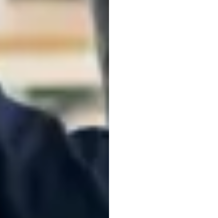
गाइड
इमोटिव
संशोधित
किया
गया