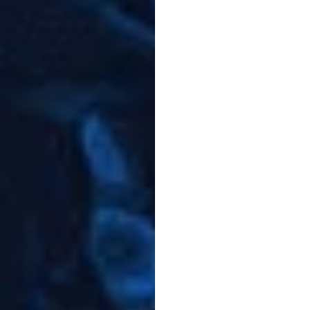
Neura
Oscill
रोशिनी
रणदेनिया
संशोधित
किया
ग