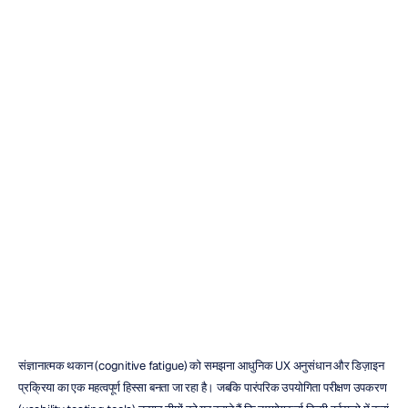
यूएक्स
अनुसंधान
और
संज्ञानात्मक
विश्लेषण
के
लिए
उन्नत
प्रयोज्यता
परीक्षण
उपकरण
एच.बी.
डुरान
संशोधित
किया
गया
13
मई
2026
संज्ञानात्मक थकान (cognitive fatigue) को समझना आधुनिक UX अनुसंधान और डिज़ाइन 
प्रक्रिया का एक महत्वपूर्ण हिस्सा बनता जा रहा है। जबकि पारंपरिक उपयोगिता परीक्षण उपकरण 