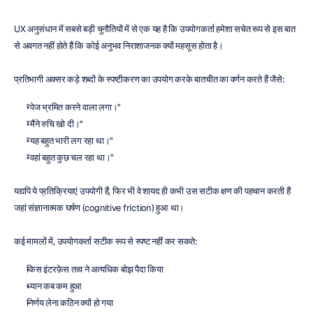
UX अनुसंधान में सबसे बड़ी चुनौतियों में से एक यह है कि उपयोगकर्ता हमेशा सचेत रूप से इस बात 
से अवगत नहीं होते हैं कि कोई अनुभव निराशाजनक क्यों महसूस होता है।
प्रतिभागी अक्सर कड़े शब्दों के स्पष्टीकरण का उपयोग करके बातचीत का वर्णन करते हैं जैसे:
"पेज भ्रमित करने वाला लगा।"
"मैंने रुचि खो दी।"
"यह बहुत भारी लग रहा था।"
"वहां बहुत कुछ चल रहा था।"
यद्यपि ये प्रतिक्रियाएं उपयोगी हैं, फिर भी वे शायद ही कभी उस सटीक क्षण की पहचान करती हैं 
जहां संज्ञानात्मक घर्षण (cognitive friction) हुआ था।
कई मामलों में, उपयोगकर्ता सटीक रूप से स्पष्ट नहीं कर सकते:
किस इंटरफ़ेस तत्व ने अत्यधिक बोझ पैदा किया
ध्यान कब कम हुआ
निर्णय लेना कठिन क्यों हो गया