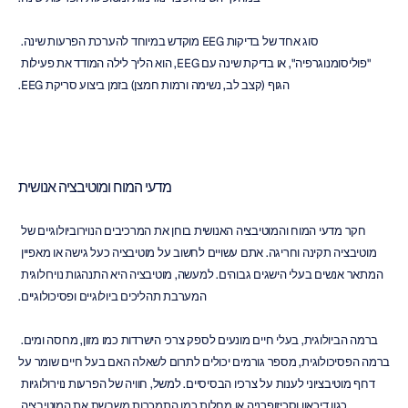
סוג אחד של בדיקות EEG מוקדש במיוחד להערכת הפרעות שינה. 
"פוליסומנוגרפיה", או בדיקת שינה עם EEG, הוא הליך לילה המודד את פעילות 
הגוף (קצב לב, נשימה ורמות חמצן) בזמן ביצוע סריקת EEG.
מדעי המוח ומוטיבציה אנושית
חקר מדעי המוח והמוטיבציה האנושית בוחן את המרכיבים הנוירוביולוגיים של 
מוטיבציה תקינה וחריגה. אתם עשויים לחשוב על מוטיבציה כעל גישה או מאפיין 
המתאר אנשים בעלי הישגים גבוהים. למעשה, מוטיבציה היא התנהגות נוירולוגית 
המערבת תהליכים ביולוגיים ופסיכולוגיים.
ברמה הביולוגית, בעלי חיים מונעים לספק צרכי הישרדות כמו מזון, מחסה ומים. 
ברמה הפסיכולוגית, מספר גורמים יכולים לתרום לשאלה האם בעל חיים שומר על 
דחף מוטיבציוני לענות על צרכיו הבסיסיים. למשל, חוויה של הפרעות נוירולוגיות 
כגון דיכאון וסכיזופרניה או מחלות כמו התמכרות משבשת את המוטיבציה.