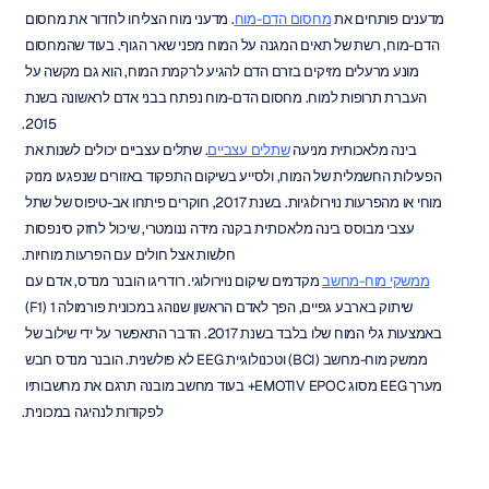
מדענים פותחים את 
מחסום הדם-מוח
. מדעני מוח הצליחו לחדור את מחסום 
הדם-מוח, רשת של תאים המגנה על המוח מפני שאר הגוף. בעוד שהמחסום 
מונע מרעלים מזיקים בזרם הדם להגיע לרקמת המוח, הוא גם מקשה על 
העברת תרופות למוח. מחסום הדם-מוח נפתח בבני אדם לראשונה בשנת 
2015.
בינה מלאכותית מניעה 
שתלים עצביים
. שתלים עצביים יכולים לשנות את 
הפעילות החשמלית של המוח, ולסייע בשיקום התפקוד באזורים שנפגעו מנזק 
מוחי או מהפרעות נוירולוגיות. בשנת 2017, חוקרים פיתחו אב-טיפוס של שתל 
עצבי מבוסס בינה מלאכותית בקנה מידה ננומטרי, שיכול לחזק סינפסות 
חלשות אצל חולים עם הפרעות מוחיות.
ממשקי מוח-מחשב
 מקדמים שיקום נוירולוגי. רודריגו הובנר מנדס, אדם עם 
שיתוק בארבע גפיים, הפך לאדם הראשון שנוהג במכונית פורמולה 1 (F1) 
באמצעות גלי המוח שלו בלבד בשנת 2017. הדבר התאפשר על ידי שילוב של 
ממשק מוח-מחשב (BCI) וטכנולוגיית EEG לא פולשנית. הובנר מנדס חבש 
מערך EEG מסוג EMOTIV EPOC+ בעוד מחשב מובנה תרגם את מחשבותיו 
לפקודות לנהיגה במכונית.