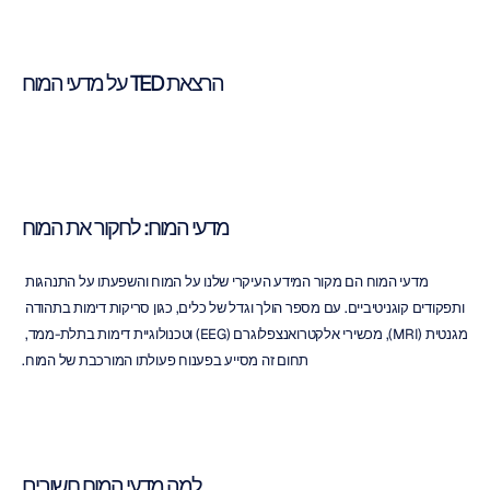
הרצאת TED על מדעי המוח
מדעי המוח: לחקור את המוח
מדעי המוח הם מקור המידע העיקרי שלנו על המוח והשפעתו על התנהגות 
ותפקודים קוגניטיביים. עם מספר הולך וגדל של כלים, כגון סריקות דימות בתהודה 
מגנטית (MRI), מכשירי אלקטרואנצפלוגרם (EEG) וטכנולוגיית דימות בתלת-ממד, 
תחום זה מסייע בפענוח פעולתו המורכבת של המוח.
למה מדעי המוח חשובים