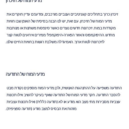
מדעי המוח של הזיכרון
זיכרון כרוך בתהליכים קוגניטיביים ועצביים מורכבים, ומדענים עדיין חוקרים את 
מדעי המוח של הזיכרון. עם זאת, יש לנו הבנה בסיסית של האופן שבו חוויות 
מקודדות במוח. זיכרונות חדשים נוצרים כאשר סינפסות משתנות או מנותבות 
מחדש. ההיפוקמפוס והאזור הפארה-היפוקמפלי ממירים אירועים לטווח קצר 
לזיכרונות לטווח ארוך. האמיגדלה משלבת רגשות בחוויות החיים שלנו.
מדעי המוח של התודעה
התודעה משפיעה על ההתנהגות האנושית, ולכן מדעי המוח מספקים נקודת מבט 
להסבר התודעה. חקר מדעי המוח של התודעה שואף בעיקר להשיב אילו תכונות 
עצביות מסבירות מתי מצב הוא מודע או לא (תודעה כללית) ואילו תכונות עצביות 
מזהות את הבסיס למצב מודע (תודעה ספציפית).