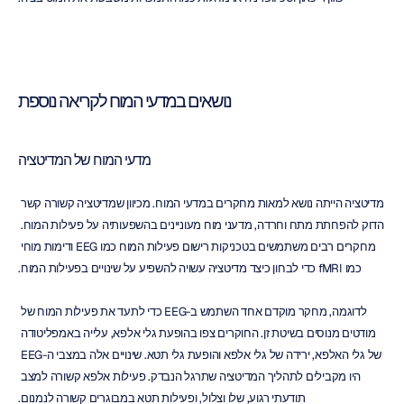
נושאים במדעי המוח לקריאה נוספת
מדעי המוח של המדיטציה
מדיטציה הייתה נושא למאות מחקרים במדעי המוח. מכיוון שמדיטציה קשורה קשר 
הדוק להפחתת מתח וחרדה, מדעני מוח מעוניינים בהשפעותיה על פעילות המוח. 
מחקרים רבים משתמשים בטכניקות רישום פעילות המוח כמו EEG ודימות מוחי 
כמו fMRI כדי לבחון כיצד מדיטציה עשויה להשפיע על שינויים בפעילות המוח.
לדוגמה, מחקר מוקדם אחד השתמש ב-EEG כדי לתעד את פעילות המוח של 
מודטים מנוסים בשיטת זן. החוקרים צפו בהופעת גלי אלפא, עלייה באמפליטודה 
של גלי האלפא, ירידה של גלי אלפא והופעת גלי תטא. שינויים אלה במצבי ה-EEG 
היו מקבילים לתהליך המדיטציה שתרגל הנבדק. פעילות אלפא קשורה למצב 
תודעתי רגוע, שלו וצלול, ופעילות תטא במבוגרים קשורה לנמנום.