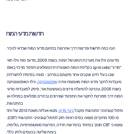
חדשות מדעי המוח
הנה כמה חדשות ופריצות דרך אחרונות בתחום מדעי המוח שכדאי להכיר.
מדענים גילו את מערכת הניווט של המוח. בשנת 2005, מדעני מוח גילו תאי 
"סריג" (grid cells) בקליפת המוח האנטורינית הממלאים תפקיד מרכזי באופו 
שבו בעלי חיים עוקבים אחר מיקומם במרחב - סוגיה בסיסית להישרדות.
מעבדות לחקר מדעי המוח מאמצות את ה-
אופטוגנטיקה
. גילוי האופטוגנטיקה 
בשנת 2005, טכניקה להפעלת נוירונים באמצעות אור, סיפק למעבדות מדעי 
המוח דרך מפורטת לחקור את התפקיד שנוירונים נבחרים ממלאים במחלה או 
בהתנהגות.
טיפול קוגניטיבי התנהגותי מקבל 
גיבוי מדעי
. מטא-אנליזה משנת 2012 של יותר 
מ-100 מחקרים מצאה בסיס ראיות חזק לטיפול קוגניטיבי התנהגותי (CBT). 
נמצא כי CBT תומך במיוחד בהפרעות חרדה, הפרעות סומטופורמיות, בולימיה, 
בעיות שליטה בכעסים ולחץ כללי.