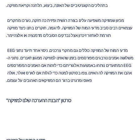
בתהליכים הקוגניטיביים של האזנה, ביצוע, הלחנה וקריאת מוזיקה.
מכיוון שמוזיקה משפיעה עלינו בצורה רגשית ופיזית כה חזקה, נערכו מחקרים 
עצמאיים רבים סביב מדעי המוח של המוזיקה. לדוגמה, חוקרים בחנו כיצד מוזיקה 
תורמת לאחזור זיכרון אצל נבדקים הסובלים מדמנציה או אלצהיימר.
מדעי המוח של המוזיקה כוללים גם מחקרי צרכנים. ניסוי אחד תיעד נתוני EEG 
משלושה אמנים נורבגים מפורסמים בזמן שהאזינו למוזיקה ממגוון ז'אנרים. נתוני ה-
EEG המתועדים נותחו באמצעות אלגוריתם כדי לזהות אם האמנים המפורסמים 
אהבו את המוזיקה לה האזינו. צפו בסרטון למטה כדי לגלות אם לארס ואולר, אולה 
פאוס ומרגרט ברגר הם המוזיקאים האהובים על עצמם.
סרטון "הבנת ההערכה שלנו למוזיקה"