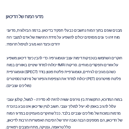
מדעי המוח של הדיכאון
מבנים שונים בתוך המוח נחשבים כבעלי תפקיד בדיכאון. ברמה הביולוגית, מדעני 
מוח זיהו כי גנים מסוימים יכולים להשפיע על מידת הרגישות של אדם למצבי רוח 
ירודים וכיצד הוא מגיב לטיפול תרופתי.
חוקרים השתמשו בטכניקות דימות עצבי וטומוגרפיה כדי להבין כיצד דיכאון משפיע 
על אזורים ותפקודים מוחיים. סריקות fMRI יכולות למדוד שינויים באזורים במוח 
כשהם מגיבים לגירויים, וטומוגרפיית פליטת פוטון בודד (SPECT) וטומוגרפיית 
פליטת פוזיטרונים (PET) יכולות למדוד את הצפיפות והפיזור של נוירוטרנסמיטרים 
(מוליכים עצביים).
במוח המדוכא, התקשורת בין נוירונים עשויה להיות לא סדירה - למשל, קולטן עצבי 
עלול להגיב באופן לא יעיל למוליך עצבי. חשוב לציין שדיכאון אינו נובע בהכרח 
מרמות נמוכות של מוליכים עצביים בלבד. ככל שחוקרים מעמיקים במדעי המוח 
של הדיכאון, הם מספקים הבנה טובה יותר של הסיבות האפשריות הרבות לדיכאון, 
כולל טראומה, גנטיקה, מתח ומצבים רפואיים.