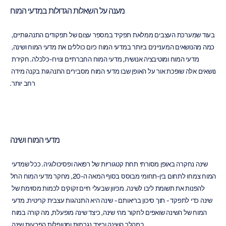
מענה על השאלות הגדולות במדעי המוח
בעוד שמערכת העצבים ממלאת תפקיד במספר עצום של תפקודים התנהגותיים, 
כמה מהנושאים המעניינים ביותר במדעי המוח כיום כוללים את מדעי המוח ושינה, 
מדעי המוח ומוטיבציה אנושית, מדעי המוח החברתיים ונוירו-כלכלה. חקירת 
נושאים אלה שופכת אור על האופן שבו מדעי המוח מסבירים התנהגות בקנה מידה 
רחב יותר.
מדעי המוח ושינה
שינה נחקרה באופן מסורתי תחת קטגוריות של רפואה ופסיכולוגיה. ככל שמדעי 
המוח צמחו לתחום בין-תחומי מבוסס בסוף המאה ה-20, מחקר מדעי המוח החל 
להפנות את תשומת ליבו לשינה. מכיוון שבעלי חיים זקוקים לכמות מסוימת של 
שינה כדי לתפקד - תוך סיכון בריאותם - שינה היא התנהגות עצבית קריטית. מדעי 
המוח של השינה שואפים לחקור מהי שינה, כיצד שינה מופעלת, מה קורה במוח 
במהלך השינה וכיצד נגרמות ומטופלות הפרעות שינה.