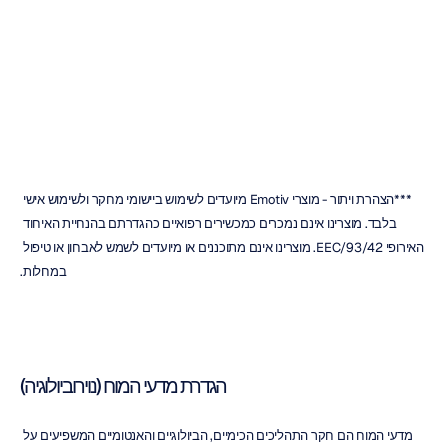
מדריך
למדעי
המוח
***הצהרת ויתור - מוצרי Emotiv מיועדים לשימוש ביישומי מחקר ולשימוש אישי 
בלבד. מוצרינו אינם נמכרים כמכשירים רפואיים כהגדרתם בהנחיית האיחוד 
האירופי 93/42/EEC. מוצרינו אינם מתוכננים או מיועדים לשמש לאבחון או טיפול 
במחלות.
הגדרת מדעי המוח (נוירוביולוגיה)
מדעי המוח הם חקר התהליכים הכימיים, הביולוגיים והאנטומיים המשפיעים על 