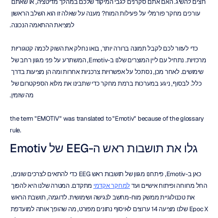
רוצים להשיג. האם אתם סקרנים לגבי המיקוד שלכם במהלך מדיטציה, או שאתם 
עורכים מחקר פורמלי על פעילות המוח? מענה על שאלה זו הוא השלב הראשון 
למציאת ההתאמה הנכונה.
כדי לעזור לכם לקבל תמונה ברורה יותר, בואו נחלק את השוק לכמה קטגוריות 
מרכזיות. נתחיל עם ליין המוצרים שלנו ב-Emotiv, המשתרע על פני מגוון רחב של 
שימושים. לאחר מכן, נסתכל על אפשרויות צרכניות אחרות ומה הן מציעות בדרך 
כלל. לבסוף, ניגע במערכות ברמת מחקר כדי שתבינו את מלוא הספקטרום של 
מה שזמין.
the term "EMOTIV" was translated to "Emotiv" because of the glossary 
rule.
גלו את תושבות ראש ה-EEG של Emotiv
כאן ב-Emotiv, פיתחנו מגוון של תושבות ראש EEG כדי להתאים לצרכים שונים, 
החל מרווחה ופיתוח אישיים ועד 
למחקר אקדמי
 מתקדם. המטרה שלנו היא להפוך 
את טכנולוגיית ממשק מוח-מחשב לנגישה ושימושית. לדוגמה, תושבת הראש 
Epoc X שלנו מציעה 14 ערוצים לאיסוף נתונים מפורט, מה שהופך אותה למועדפת 