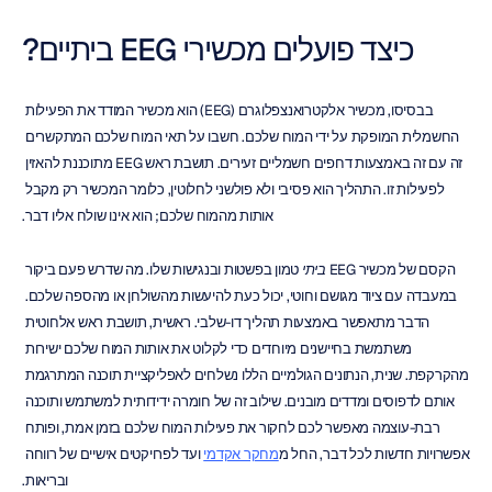
כיצד פועלים מכשירי EEG ביתיים?
בבסיסו, מכשיר אלקטרואנצפלוגרם (EEG) הוא מכשיר המודד את הפעילות 
החשמלית המופקת על ידי המוח שלכם. חשבו על תאי המוח שלכם המתקשרים 
זה עם זה באמצעות דחפים חשמליים זעירים. תושבת ראש EEG מתוכננת להאזין 
לפעילות זו. התהליך הוא פסיבי ולא פולשני לחלוטין, כלומר המכשיר רק מקבל 
אותות מהמוח שלכם; הוא אינו שולח אליו דבר.
הקסם של מכשיר EEG 
ביתי
 טמון בפשטות ובנגישות שלו. מה שדרש פעם ביקור 
במעבדה עם ציוד מגושם וחוטי, יכול כעת להיעשות מהשולחן או מהספה שלכם. 
הדבר מתאפשר באמצעות תהליך דו-שלבי. ראשית, תושבת ראש אלחוטית 
משתמשת בחיישנים מיוחדים כדי לקלוט את אותות המוח שלכם ישירות 
מהקרקפת. שנית, הנתונים הגולמיים הללו נשלחים לאפליקציית תוכנה המתרגמת 
אותם לדפוסים ומדדים מובנים. שילוב זה של חומרה ידידותית למשתמש ותוכנה 
רבת-עוצמה מאפשר לכם לחקור את פעילות המוח שלכם בזמן אמת, ופותח 
אפשרויות חדשות לכל דבר, החל מ
מחקר אקדמי
 ועד לפרויקטים אישיים של רווחה 
ובריאות.