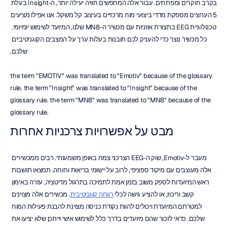
בקרב חוקרים ומפתחים. עבור אלה המחפשים חוויה יעילה יותר, ה-Insight בעלת 
5 הערוצים מספקת מדדי ביצועי מוח מרכזיים בעיצוב קל משקל. אנו אפילו מציעים 
טכנולוגיית EEG בתצורת אוזניות עם מכשיר ה-MN8 שלנו, המיועד לשימוש יומיומי. 
כל מכשיר נוצר כדי להעניק לכם תובנות בעלות ערך על המצבים הקוגניטיביים 
שלכם.
the term "EMOTIV" was translated to "Emotiv" because of the glossary 
rule. the term "Insight" was translated to "Insight" because of the 
glossary rule. the term "MN8" was translated to "MN8" because of the 
glossary rule.
מבט על אפשרויות צרכניות אחרות
מעבר ל-Emotiv, שוק ה-EEG הצרכני צמח באופן משמעותי. רבים ממכשירים 
אלה מעוצבים עם מיקוד ספציפי, לרוב על יישומי בריאות ורווחה. תמצאו תושבות 
ראש המיועדות לספק משוב בזמן אמת לתמיכה בתרגול מדיטציה, עזרה באימון 
קשב וריכוז, או להציע גישה לכלי 
רווחה קוגניטיבית
. מכשירים אלה מצוינים 
למטרתם המיועדת ויכולים להוות נקודת כניסה מצוינת להבנת פעילות המוח 
שלכם. כדאי לזכור שהם מיועדים בדרך כלל לשימוש אישי וייתכן שלא יציעו את 