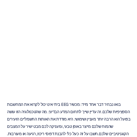
המדריך
המלא
למכשיר
ה-EEG
הביתי
הראשון
שלך
Emotiv
עודכן
ב
17
בפבר׳
2026
בואו נבהיר דבר אחד מייד: מכשיר EEG ביתי אינו יכול לקרוא את המחשבות 
הספציפיות שלכם. זה עדיין שייך לתחום המדע הבדיוני. מה שהטכנולוגיה הזו עושה 
בפועל הוא הרבה יותר מעניין ושימושי. היא מודדת את האותות החשמליים הזעירים 
שהמוח שלכם מייצר באופן טבעי, ומעניקה לכם מבט ישיר על המצבים 
הקוגניטיביים שלכם.חשבו על זה כעל כלי להבנת דפוסי ריכוז, רגיעה או מעורבות. 