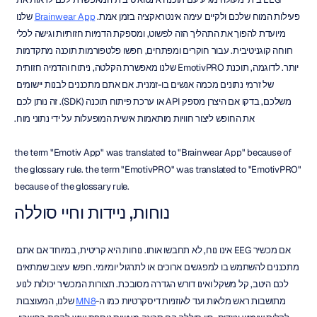
פעילות המוח שלכם ולקיים עימה אינטראקציה בזמן אמת. 
Brainwear App
 שלנו 
מיועדת להפוך את התהליך הזה לפשוט, ומספקת הדמיות חזותיות וגישה לכלי 
רווחה קוגניטיבית. עבור חוקרים ומפתחים, חפשו פלטפורמות תוכנה מתקדמות 
יותר. לדוגמה, תוכנת EmotivPRO שלנו מאפשרת הקלטה, ניתוח והדמיה חזותית 
של זרמי נתונים מכמה אנשים בו-זמנית. אם אתם מתכננים לבנות יישומים 
משלכם, בדקו אם היצרן מספק API או ערכת פיתוח תוכנה (SDK). זה נותן לכם 
את החופש ליצור חוויות מותאמות אישית המופעלות על ידי נתוני מוח.
the term "Emotiv App" was translated to "Brainwear App" because of 
the glossary rule. the term "EmotivPRO" was translated to "EmotivPRO" 
because of the glossary rule.
נוחות, ניידות וחיי סוללה
אם מכשיר EEG אינו נוח, לא תחבשו אותו. נוחות היא קריטית, במיוחד אם אתם 
מתכננים להשתמש בו למפגשים ארוכים או לתרגול יומיומי. חפשו עיצוב שמתאים 
לכם היטב, קל משקל ואינו דורש הגדרה מסובכת. תצורות המכשיר יכולות לנוע 
מתושבות ראש מלאות ועד לאוזניות דיסקרטיות כמו ה-
MN8
 שלנו, המעוצבות 