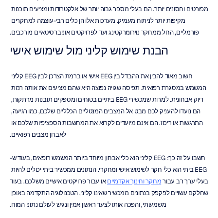
מפורטים וחסונים יותר. הם בעלי מספר גבוה יותר של אלקטרודות ומציעים תוכנות 
מקיפות יותר לניתוח מעמיק. מערכות אלו הן כלים רבי-עוצמה למחקרים 
פורמליים, החל ממחקר נוירומרקטינג ועד לפרויקטים אוניברסיטאיים מורכבים.
הבנת שימוש קליני מול שימוש אישי
חשוב מאוד להבין את ההבדל בין EEG אישי או ברמת הצרכן לבין EEG קליני 
המשמש במסגרת רפואית. תפיסה שגויה נפוצה היא שהם מציעים את אותה רמת 
דיוק אבחונית. למרות שמכשירי EEG ביתיים בטוחים ומספקים תובנות מרתקות, 
הם נועדו להעניק לכם מבט אל המצבים המנטליים הכלליים שלכם, כמו רגיעה, 
התרגשות או ריכוז. הם אינם מיועדים לקרוא את המחשבות הספציפיות שלכם או 
לאבחן מצבים רפואיים.
חשבו על זה כך: EEG קליני הוא כלי אבחון מיוחד ביותר המשמש רופאים, בעוד ש-
EEG ביתי הוא כלי חקר לשימוש אישי ומחקרי. הנתונים ממכשיר ביתי יכולים להיות 
בעלי ערך רב עבור 
מחקר וחינוך אקדמיים
 או עבור פרויקטים אישיים משלכם. בעוד 
שחלקם עשויים לפקפק בנתונים ממכשיר שאינו קליני, הטכנולוגיה התקדמה באופן 
משמעותי, והפכה אותו לצעד ראשון אמין ונגיש לעולם נתוני המוח.