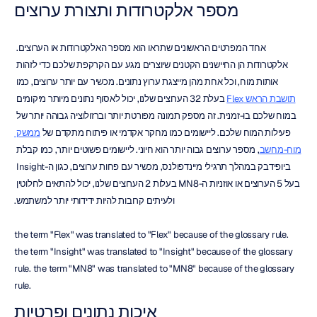
מספר אלקטרודות ותצורת ערוצים
אחד המפרטים הראשונים שתראו הוא מספר האלקטרודות או הערוצים. 
אלקטרודות הן החיישנים הקטנים שיוצרים מגע עם הקרקפת שלכם כדי לזהות 
אותות מוח, וכל אחת מהן מייצגת ערוץ נתונים. מכשיר עם יותר ערוצים, כמו 
תושבת הראש Flex
 בעלת 32 הערוצים שלנו, יכול לאסוף נתונים מיותר מיקומים 
במוח שלכם בו-זמנית. זה מספק תמונה מפורטת יותר וברזולוציה גבוהה יותר של 
פעילות המוח שלכם. ליישומים כמו מחקר אקדמי או פיתוח מתקדם של 
ממשק 
מוח-מחשב
, מספר ערוצים גבוה יותר הוא חיוני. ליישומים פשוטים יותר, כמו קבלת 
ביופידבק במהלך תרגילי מיינדפולנס, מכשיר עם פחות ערוצים, כגון ה-Insight 
בעל 5 הערוצים או אוזניות ה-MN8 בעלות 2 הערוצים שלנו, יכול להתאים לחלוטין 
ולעיתים קרובות להיות ידידותי יותר למשתמש.
the term "Flex" was translated to "Flex" because of the glossary rule. 
the term "Insight" was translated to "Insight" because of the glossary 
rule. the term "MN8" was translated to "MN8" because of the glossary 
rule.
איכות נתונים ופרטיות