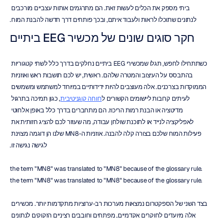
ביתי מספק את הכלים לעשות זאת. הם מתרגמים אותות עצביים מורכבים 
לנתונים שתוכלו לראות ולעבוד איתם, ובכך פותחים דרך חדשה להבנת המוח.
חקר סוגים שונים של מכשיר EEG ביתיים
כשתתחילו לחפש, תגלו שמכשירי EEG ביתיים נחלקים בדרך כלל לשתי קטגוריות 
בהתבסס על העיצוב והמטרה שלהם. ראשית, יש לכם תושבות ראש ואוזניות 
הממוקדות בצרכנים. אלה מעוצבים להיות ידידותיים במיוחד למשתמש ומשמשים 
לעיתים קרובות ליישומים הקשורים ל
רווחה קוגניטיבית
, כגון תמיכה בתרגול 
מדיטציה או הבנת רמות הריכוז. הם מתחברים בדרך כלל באופן אלחוטי 
לאפליקציה לנייד או לתוכנת שולחן עבודה, מה שעוזר לכם להציג חזותית את 
פעילות המוח שלכם בצורה קלה להבנה. אוזניות ה-MN8 שלנו הן דוגמה מצוינת 
לגישה נגישה זו.
the term "MN8" was translated to "MN8" because of the glossary rule. 
the term "MN8" was translated to "MN8" because of the glossary rule.
בצד השני של הספקטרום נמצאות מערכות רב-ערוציות מתקדמות יותר. מכשירים 
אלה מיועדים לחוקרים אקדמיים, מפתחים וחובבים רציניים הזקוקים לנתונים 