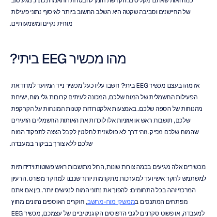
כמו האות שאתם מקליטים. הקדשת הזמן להבטחת התאמה נכונה, מגע טוב 
של החיישנים וסביבה שקטה היא השלב החשוב ביותר לאיסוף נתוני פעילות 
מוחית נקיים ומשמעותיים.
מהו מכשיר EEG ביתי?
אז מהו בעצם מכשיר EEG ביתי? חשבו עליו כעל מכשיר נייד המיועד למדוד את 
הפעילות החשמלית של המוח שלכם, המכונה לעיתים קרובות גלי מוח, ישירות 
מהנוחות של הספה שלכם. באמצעות אלקטרודות קטנות המונחות על הקרקפת 
שלכם, תושבות ראש או אוזניות אלו לוכדות את האותות החשמליים הזעירים 
שהמוח שלכם מפיק. זוהי דרך לא פולשנית לחלוטין לקבל הצצה לתפקוד המוח 
שלכם ללא צורך בביקור במעבדה.
מכשירים אלה מגיעים בכמה צורות שונות, החל מתושבות ראש פשוטות וידידותיות 
למשתמש לחקר אישי ועד למערכות מתקדמות יותר שנבנו למחקר מפורט. הרעיון 
המרכזי זהה בכל התחומים: להפוך את נתוני המוח לנגישים יותר. בין אם אתם 
מפתחים המתנסים ב
ממשקי מוח-מחשב
, חוקרים האוספים נתונים מחוץ 
למעבדה, או פשוט סקרנים לגבי הדפוסים הקוגניטיביים של עצמכם, מכשיר EEG 