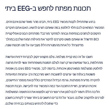
תכונות מפתח לחפש ב-EEG ביתי
ברגע שתתחילו לקנות מכשיר EEG ביתי, תבינו מהר מאוד שהם אינם זהים. 
המכשיר המתאים לכם תלוי לחלוטין במה שאתם רוצים להשיג. האם אתם חוקרים 
הזקוקים לנתונים בצפיפות גבוהה למחקר מורכב? מפתחים הבונים אפליקציית 
BCI חדשה? או שאתם פשוט סקרנים לחקור את פעילות המוח שלכם במהלך 
מדיטציה? כל אחת מהמטרות הללו מצביעה על סט תכונות שונה.
חשבו על זה כמו קניית מצלמה. צלם מקצועי זקוק לבקרות ידניות ועדשות 
מתחלפות, בעוד שמישהו שרק רוצה לצלם תמונות משפחתיות עשוי להיות מרוצה 
לחלוטין ממצלמת סמארטפון איכותית. בדומה לכך, מכשירי EEG נעים בין אוזניות 
פשוטות בעלות שני ערוצים לתושבות ראש מורכבות ורב-ערוציות המיועדות 
לחקירה מדעית מפורטת. גורמי הבידול המרכזיים כוללים את מספר החיישנים, 
איכות הנתונים, חוויית התוכנה ועד כמה המכשיר נוח לחבישה. הבנת תכונות 
הליבה הללו תעזור לכם לסנן את רעשי הרקע ולמצוא את ההתאמה המושלמת 
לצרכים ולתקציב שלכם. נעבור על הדברים החשובים ביותר שצריך לקחת בחשבון 
כדי שתוכלו להרגיש בטוחים בבחירה שלכם.