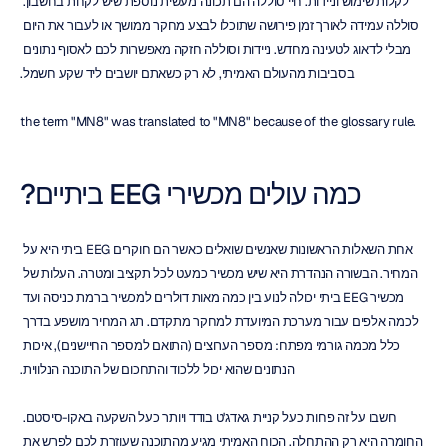
לקלות שימוש וניידות. חיי סוללה הם תכונה מעשית נוספת שיש לקחת בחשבון. 
סוללה עמידה לאורך זמן פירושה שתוכלו לבצע מחקר ממושך או לעבור את היום 
מבלי לדאוג לטעינה מחדש. ניידות וסוללה חזקה מאפשרות לכם לאסוף נתונים 
בסביבות מהעולם האמיתי, לא רק כשאתם יושבים ליד שקע חשמל.
the term "MN8" was translated to "MN8" because of the glossary rule.
כמה עולים מכשירי EEG ביתיים?
אחת השאלות הראשונות שאנשים שואלים כאשר הם חוקרים EEG ביתי היא על 
המחיר. הבשורה הנהדרת היא שיש מכשיר כמעט לכל תקציב ומטרה. העלות של 
מכשיר EEG ביתי יכולה לנוע בין כמה מאות דולרים למכשיר ברמת כניסה ועד 
לכמה אלפים עבור מערכת המיועדת למחקר מתקדם. תג המחיר מושפע בדרך 
כלל מכמה גורמי מפתח: מספר הערוצים (התואם למספר החיישנים), איכות 
הנתונים שהוא יכול ללכוד והתחכום של התוכנה הנלווית.
חשבו על זה פחות כעל קניית גאדג'ט בודד ויותר כעל השקעה באקו-סיסטם. 
החומרה היא רק ההתחלה. הכוח האמיתי מגיע מהתוכנה שעוזרת לכם לפרש את 