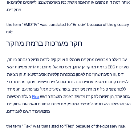
אותה רמת דיוק נתונים או התאמה אישית כמו מערכות שנבנו ליישומים קליניים או 
מחקריים.
the term "EMOTIV" was translated to "Emotiv" because of the glossary 
rule.
חקר מערכות ברמת מחקר
עבור אלה המבצעים מחקרים פורמליים או זקוקים לרמת הדיוק הגבוהה ביותר, 
מערכות EEG ברמת מחקר הן התקן. מערכות אלו מתוכננות לדיוק ואמינות יוצאי 
דופן, וזו הסיבה שהן זוכות לאמון במסגרות קליניות ואוניברסיטאיות. הן מציגות 
לעיתים קרובות מספר ערוצים גבוה יותר וטכנולוגיית חיישנים מתקדמת יותר כדי 
ללכוד נתוני פעילות מוחית מפורטים. בעוד שמערכות אלו מגיעות עם תג מחיר 
גבוה יותר, הן חיוניות לחקירה מדעית רצינית. תושבת הראש 
Flex
 בעלת הצפיפות 
הגבוהה שלנו היא דוגמה למכשיר המספק את איכות הנתונים והגמישות שחוקרים 
מקצועיים דורשים לעבודתם.
the term "Flex" was translated to "Flex" because of the glossary rule.