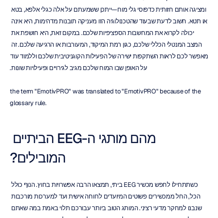
ומציגה אותם חזותית כדפוסי גלי מוח—ייתכן ששמעתם על אלה כגלי אלפא, בטא 
או תטא. חשוב לדעת שבעוד שהטכנולוגיה הזו מעניקה תובנות מדהימות, היא אינה 
יכולה לקרוא את המחשבות הספציפיות שלכם. במקום זאת, היא חושפת את 
המצב המנטלי הכללי שלכם, כגון רמת המיקוד, המעורבות או הרגיעה שלכם. זה 
מאפשר לכם לראות השתקפות ישירה של הפעילות הקוגניטיבית שלכם וללמוד עוד 
על האופן שבו המוח שלכם מגיב לגירויים ופעילויות שונות.
the term "EmotivPRO" was translated to "EmotivPRO" because of the 
glossary rule.
מהם מותגי ה-EEG הביתיים 
המובילים?
כשתתחילו לחפש מכשיר EEG ביתי, תמצאו הרבה אפשרויות בחוץ. הנוף כולל 
הכל, החל ממכשירים פשוטים המיועדים לרווחה אישית ועד למערכות מורכבות 
שנבנו למחקר מדעי רציני. המותג הטוב ביותר עבורכם תלוי באמת במה שאתם 