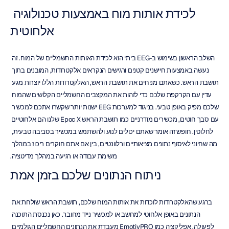
לכידת אותות מוח באמצעות טכנולוגיה 
אלחוטית
השלב הראשון בשימוש ב-EEG ביתי הוא לכידת האותות החשמליים של המוח. זה 
נעשה באמצעות חיישנים קטנים ורגישים הנקראים אלקטרודות, המובנים בתוך 
תושבת הראש. כשאתם מניחים את תושבת הראש, האלקטרודות הללו יוצרות מגע 
עדין עם הקרקפת שלכם כדי לזהות את המקצבים החשמליים הקלושים שהמוח 
שלכם מפיק באופן טבעי. בניגוד למערכות EEG ישנות יותר שקשרו אתכם למכשיר 
עם סבך חוטים, מכשירים מודרניים כמו תושבת הראש Epoc X שלנו הם אלחוטיים 
לחלוטין. חופש זה אומר שאתם יכולים לנוע ולהשתמש במכשיר בסביבה טבעית, 
מה שחיוני לאיסוף נתונים מציאותיים ורלוונטיים, בין אם אתם חוקרים ריכוז במהלך 
משימת עבודה או רגיעה במהלך מדיטציה.
ניתוח הנתונים שלכם בזמן אמת
ברגע שהאלקטרודות לוכדות את אותות המוח שלכם, תושבת הראש שולחת את 
הנתונים באופן אלחוטי למחשב או למכשיר נייד מחובר. כאן נכנסת התוכנה 
לפעולה. אפליקציה כמו EmotivPRO מעבדת את הנתונים החשמליים הגולמיים 