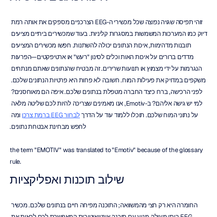
זוהי תפיסה שגויה נפוצה שכל מכשירי ה-EEG הצרכניים מספקים את אותה רמת 
דיוק כמו המערכות המשמשות במסגרות קליניות. בעוד שמכשירים ביתיים מציעים 
תובנות מדהימות, איכות הנתונים יכולה להשתנות. חפשו מכשירים המציעים 
מדדים ברורים על איכות האות וכלים לסינון "רעש" או ארטיפקטים—הפרעות 
הנגרמות על ידי מצמוץ או תנועות שרירים. זה מבטיח שהנתונים שאתם מנתחים 
משקפים במדויק את פעילות המוח. חשובה לא פחות היא פרטיות הנתונים שלכם. 
לפני הרכישה, בררו כיצד החברה מטפלת בנתונים שלכם. איפה הם מאוחסנים? 
למי יש גישה אליהם? ב-Emotiv, אנו מאמינים שצריכה להיות לכם שליטה מלאה 
על נתוני המוח שלכם. תוכלו ללמוד עוד על הדרך 
לבחור EEG ברמת צרכן
 ומה 
לחפש מבחינת אבטחת נתונים.
the term "EMOTIV" was translated to "Emotiv" because of the glossary 
rule.
שילוב תוכנות ואפליקציות
החומרה היא רק חצי מהמשוואה; התוכנה מפיחה חיים בנתונים שלכם. מכשיר 
EEG ביתי מעולה מגיע עם תוכנה אינטואיטיבית המאפשרת לכם לראות את 