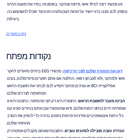
זהו מכשיר רציני לגילוי אישי, פיתוח ומחקר. בפוסט זה, נסיר את מעטה ההייפ 
ונספק לכם מבט ברור וישיר על מהות הטכנולוגיה הזו וכיצד תוכלו להשתמש בה 
ביעילות.
צפו במוצרים
נקודות מפתח
דעו את המטרה שלכם לפני הרכישה
: מכשירי EEG ביתיים מיועדים לחקר 
אישי ולמחקר, ולא לאבחון רפואי. החלטה אם אתם חוקרים מיינדפולנס, בונים 
אפליקציית BCI או עורכים מחקר תסייע לכם לבחור את תושבת הראש 
המתאימה לצרכים שלכם.
הביטו מעבר לתושבת הראש
: החומרה היא רק חצי מהסיפור; התוכנה היא זו 
שמפיחה חיים בנתוני המוח שלכם. ודאו שהמכשיר שבו אתם בוחרים מגיע עם 
כלי ניתוח אינטואיטיביים ומדיניות פרטיות נתונים ברורה כדי להפיק את המרב 
מהחוויה שלכם.
הגדרה טובה מובילה לנתונים טובים
: התובנות שאתם מקבלים אמינות רק 