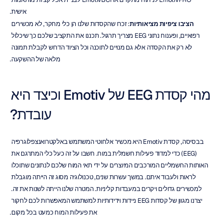
אישית.
הציבו ציפיות מציאותיות
: זכרו שהקסדות שלנו הן כלי מחקר, לא מכשירים 
רפואיים, ופענוח נתוני EEG מצריך תרגול. תכננו את התקציב שלכם כך שיכלול 
לא רק את הקסדה אלא גם מנויים לתוכנה וכל הציוד הדרוש לקבלת תמונה 
מלאה של ההשקעה.
מהי קסדת EEG של Emotiv וכיצד היא 
עובדת?
בבסיסה, קסדת Emotiv היא מכשיר אלחוטי המשתמש באלקטרואנצפלוגרפיה 
(EEG) כדי למדוד פעילות חשמלית במוח. חשבו על זה כעל כלי המתרגם את 
האותות החשמליים המורכבים המיוצרים על ידי תאי המוח שלכם לנתונים שתוכלו 
לראות ולעבוד איתם. במשך עשרות שנים, טכנולוגיה מסוג זה הייתה מוגבלת 
למכשירים גדולים ויקרים במעבדות קליניות. המטרה שלנו הייתה לשנות את זה. 
יצרנו מגוון של קסדות EEG ניידות וידידותיות למשתמש המאפשרות לכם לחקור 
את פעילות המוח כמעט בכל מקום.