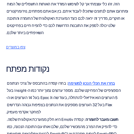
הזה. זהו כלי עוצמתי אך קל לשימוש המודד את האותות החשמליים של המוח 
ומתרגם אותם לנתונים שתוכלו לעבוד איתם. בין אם אתם מפתחים, נוירומרקטרים 
או חוקרים, מדריך זה יראה לכם כיצד המערכת האקולוגית של החומרה והתוכנה 
שלנו יכולה לספק את התובנות הדרושות לכם כדי להפיח חיים בפרויקטים 
השאיפתיים ביותר שלכם.
צפו במוצרים
נקודות מפתח
בחרו את הכלי הנכון למשימה
: בחרו קסדה בהתבסס על צרכי הנתונים 
הספציפיים של הפרויקט שלכם. מספר ערוצים נמוך יותר כמו ה-Insight בעל 
5 הערוצים הוא אידיאלי להתחלה, בעוד שה-Epoc X בעל 14 הערוצים או ה-
Flex בעל 32 הערוצים מספקים את הנתונים בצפיפות גבוהה הנדרשים 
למחקר אקדמי מעמיק.
חשבו מעבר לחומרה
: קסדת Emotiv היא חלק ממערכת אקולוגית שלמה. 
כדי להפיק את המרב מהמכשיר שלכם, שלבו אותו עם התוכנה הנכונה, כמו 
EmotivPRO לניתוח מתקדם או EmotivBCI לבניית אפליקציות מותאמות 