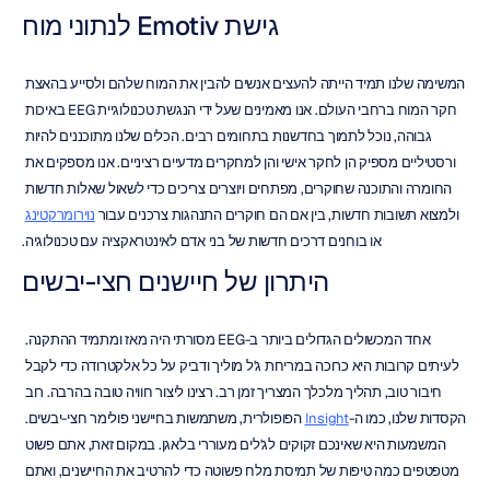
גישת Emotiv לנתוני מוח
המשימה שלנו תמיד הייתה להעצים אנשים להבין את המוח שלהם ולסייע בהאצת 
חקר המוח ברחבי העולם. אנו מאמינים שעל ידי הנגשת טכנולוגיית EEG באיכות 
גבוהה, נוכל לתמוך בחדשנות בתחומים רבים. הכלים שלנו מתוכננים להיות 
ורסטיליים מספיק הן לחקר אישי והן למחקרים מדעיים רציניים. אנו מספקים את 
החומרה והתוכנה שחוקרים, מפתחים ויוצרים צריכים כדי לשאול שאלות חדשות 
ולמצוא תשובות חדשות, בין אם הם חוקרים התנהגות צרכנים עבור 
נוירומרקטינג
או בוחנים דרכים חדשות של בני אדם לאינטראקציה עם טכנולוגיה.
היתרון של חיישנים חצי-יבשים
אחד המכשולים הגדולים ביותר ב-EEG מסורתי היה מאז ומתמיד ההתקנה. 
לעיתים קרובות היא כרוכה במריחת ג'ל מוליך ודביק על כל אלקטרודה כדי לקבל 
חיבור טוב, תהליך מלכלך המצריך זמן רב. רצינו ליצור חוויה טובה בהרבה. רוב 
הקסדות שלנו, כמו ה-
Insight
 הפופולרית, משתמשות בחיישני פולימר חצי-יבשים. 
המשמעות היא שאינכם זקוקים לג'לים מעוררי בלאגן. במקום זאת, אתם פשוט 
מטפטפים כמה טיפות של תמיסת מלח פשוטה כדי להרטיב את החיישנים, ואתם 