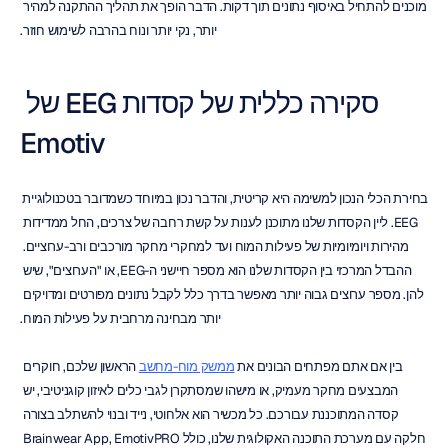
מוכנים להתחיל באיסוף נתונים תוך דקות. הדבר הופך את תהליך ההתקנה למהיר 
יותר, נקי יותר ונוח בהרבה לשימוש חוזר.
סקירה כללית של קסדות EEG של 
Emotiv
בחירת הכלי הנכון למשימה היא קריטית, והדבר נכון במיוחד כשמדובר בטכנולוגיית 
EEG. ליין הקסדות שלנו מתוכנן לענות על קשת רחבה של צרכים, החל ממדידות 
מהירות ויומיומיות של פעילות המוח ועד למחקרי מחקר מורכבים ורב-ערוציים. 
ההבדל המרכזי בין הקסדות שלנו הוא מספר חיישני ה-EEG, או "הערוצים", שיש 
להן. מספר ערוצים גבוה יותר מאפשר בדרך כלל לקבל נתונים מפורטים ומדויקים 
יותר מבחינה מרחבית על פעילות המוח.
בין אם אתם מפתחים הבונים את 
ממשק מוח-מחשב
 הראשון שלכם, חוקרים 
המבצעים מחקר מעמיק, או מישהו שמסתקרן לגבי כלים לאיזון קוגניטיבי, יש 
קסדה המתוכננת עבורכם. כל מכשיר הוא אלחוטי, נייד ובנוי להשתלב בצורה 
חלקה עם מערכת התוכנה האקולוגית שלנו, כולל Brainwear App, EmotivPRO 