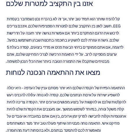
אזנו בין התקציב למטרות שלכם
קל להניח שיותר הוא תמיד טוב יותר, אך זה לא בהכרח נכון כשמדובר בקסדות 
EEG. חשוב לאזן בין התקציב שלכם למטרות הספציפיות שלכם. אינכם צריכים 
לרכוש את הדגם המתקדם ביותר אם אפשרות נגישה יותר תענה על הדרישות 
שלכם. גישה זו עוזרת לכם להשקיע בחוכמה בתכונות שבהן תשתמשו בפועל. 
לדוגמה, אם אתם ממוקדים בזיהוי הבעות פנים או מדדי ביצועים, קסדה בעלת 5 
ערוצים מספיקה לרוב. על ידי התאמת הרכישה לצרכי הפרויקט שלכם, אתם 
מבטיחים שתקבלו את התמורה הטובה ביותר ואת הכלי הנכון למשימה.
מצאו את ההתאמה הנכונה לנוחות
ההתאמה הפיזית של הקסדה שלכם היא יותר מסתם עניין של העדפה - היא יכולה 
להשפיע ישירות על איכות הנתונים שלכם. קסדה לא נוחה עלולה להכניס רעש 
להקלטות שלכם או להקשות על ביצוע מפגשים ארוכים יותר. הקסדה צריכה להיות 
קלת משקל ונוחה, במיוחד לשימוש ממושך. אנו מעצבים את הקסדות שלנו להיות 
ארגונומיות וקלות לחבישה לפרקי זמן ארוכים, בין אם אתם במעבדה או עובדים על 
פרויקט אישי. התאמה נוחה מבטיחה שיתוף פעולה טוב יותר מצד המשתתפים 
ומאפשרת לכם להתמקד בנתונים, ולא בהסחות דעת מהחומרה.