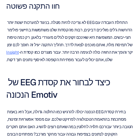
חוו התקנה פשוטה
התחלת העבודה עם EEG לא צריכה להיות מטלה. בניגוד למערכות ישנות יותר 
הדורשות ג'לים מוליכים דביקים, רבות מהקסדות שלנו משתמשות בחיישני פולימר 
חצי-יבשים. המשמעות היא שאינכם זקוקים לג'לים מעוררי בלאגן; רק כמה טיפות 
של תמיסת מלח, ואתם מוכנים לצאת לדרך. תהליך התקנה יעיל זה חוסך לכם זמן 
יקר והופך את החוויה כולה לנעימה הרבה יותר. עבור מוצרים כמו קסדת ה-
Insight
שלנו, אתם יכולים לעבור מפתיחת הקופסה לאיסוף נתונים תוך דקות.
כיצד לבחור את קסדת EEG של 
Emotiv הנכונה
בחירת קסדת EEG הנכונה יכולה להרגיש כמו החלטה גדולה, אבל היא באמת 
מסתכמת בהתאמת הטכנולוגיה לפרויקט שלכם. עם מספר אפשרויות זמינות, 
הטובה ביותר עבורכם תלויה לחלוטין במה שאתם רוצים להשיג. האם אתם חוקרים 
הזקוקים לנתונים בצפיפות גבוהה עבור מחקר מורכב? מפתחים הבונים 