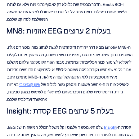
ו-EmotivBCI. הדבר מבטיח שתוכלו לא רק לאסוף נתוני מוח אלא גם לנתח 
וליישם אותם ביעילות. בואו נעבור על כל דגם כדי שתוכלו למצוא את ההתאמה 
המושלמת לפרויקט שלכם.
MN8: אוזניות EEG בעלות 2 ערוצים
ה-Emotiv MN8 מציע דרך ייחודית ודיסקרטית לגשת לנתוני מוח. מכשירים אלה, 
השוכנים בתוך עיצוב אוזניות מוכר, מצוידים בשני חיישנים, מה שהופך אותם לקלים 
להפליא לשימוש עבור אפליקציות יומיומיות. מבנה הגוף הקומפקטי שלהם מושלם 
עבור כל מי שמחפש נקודת כניסה פשוטה ל-EEG או לפרויקטים הדורשים מדידות 
מהירות וספציפיות ללא התקנה של קסדה מלאה. ה-MN8 מתאים היטב 
לאפליקציות מוח-מחשב פשוטות ומספק גישה לכלים של 
איזון קוגניטיבי
 באריזה 
ניידת. הדיסקרטיות שלהם הופכת אותם לאידיאליים לשימוש במגוון סביבות, 
מהמשרד ועד לבית שלכם.
Insight: קסדת EEG בעלת 5 ערוצים
קסדת ה-
Insight
 שלנו היא מכשיר אלגנטי וקל משקל הכולל חמישה חיישני EEG. 
היא מתוכננת להיות ידידותית באופן יוצא דופן למשתמש, מה שהופך אותה לבחירה 