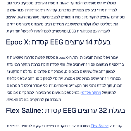
פופולרית לשימוש אישי ולמחקר ראשוני. חמשת הערוצים מספקים כיסוי טוב 
למדידת מדדי ביצועים מנטליים מרכזיים. קסדה זו היא אידיאלית עבור אנשים 
ומפתחים שרוצים לחקור נתוני מוח הקשורים למצבי מיקוד, מעורבות ורוגע. העיצוב 
המינימליסטי שלה וקלות השימוש בה מסירים רבים מהמחסומים המסורתיים 
לעבודה עם טכנולוגיית EEG, ומאפשרים לכם להתחיל לפעול תוך דקות.
Epoc X: קסדת EEG בעלת 14 ערוצים
עבור אפליקציות תובעניות יותר, ה-Epoc X מספק קפיצת מדרגה משמעותית 
ברזולוציית הנתונים עם 14 הערוצים שלו. זוהי קסדה חזקה ברמת מחקר המיועדת 
למגוון רחב של שימושים מקצועיים, ממחקרים אקדמיים ועד לנוירומרקטינג 
מסחרי. 14 החיישנים ממוקמים אסטרטגית כדי לספק כיסוי רחב על פני קליפת 
המוח, תוך לכידת נתוני מוח הקשריים ואיכותיים. זהו כלי עבודה ורסטילי המתאים 
למגוון של 
מחקר אקדמי
 ובנוי לספק ביצועים מהימנים הן למחקרים מבוססי 
מעבדה והן למחקרים בעולם האמיתי.
Flex Saline: קסדת EEG בעלת 32 ערוצים
קסדת ה-
Flex Saline
 מתוכננת עבור חוקרים רציניים הזקוקים לנתונים בצפיפות 