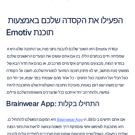
הפעילו את הקסדה שלכם באמצעות 
תוכנת Emotiv
קסדת Emotiv היא השער שלכם להבנת נתוני מוח, אך התוכנה שלנו היא זו 
שמפיחה חיים בנתונים הללו. בין אם אתם עושים את הצעדים הראשונים שלכם 
במדעי המוח, מבצעים מחקרים אקדמיים מורכבים, או בונים את הדור הבא של 
ממשקי מוח-מחשב, יש לנו פתרון תוכנה המיועד למטרות שלכם. חשבו על הקסדה 
כעל הכלי ועל התוכנה כעל התווים - כל אחד מהם עוצמתי בפני עצמו, אך יחד הם 
יוצרים משהו יוצא דופן באמת. מערכת התוכנה האקולוגית שלנו מתוכננת להיות 
גמישה, ולהתרחב יחד איתכם ככל שהצרכים והשאיפות שלכם גדלים.
Brainwear App: התחילו בקלות
אם אתם חדשים ב-EEG, ה-
Brainwear App
 היא המקום המושלם להתחיל בו. 
היא מתוכננת לשימוש אישי ומספקת דרך פשוטה ונגישה לראות את נתוני המוח 
שלכם בפעולה. האפליקציה מתרגמת אותות מוח מורכבים למדדים קלים להבנה 