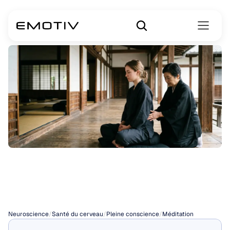
Qu'est-ce
que
le
zazen
?
Neuroscience
/
Santé du cerveau
/
Pleine conscience
/
Méditation