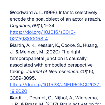
Woodward A. L. (1998). Infants selectively 
encode the goal object of an actor's reach. 
Cognition, 69
(1), 1–34. 
https://doi.org/10.1016/s0010-
0277(98)00058-4
Martin, A. K., Kessler, K., Cooke, S., Huang, 
J., & Meinzer, M. (2020). The right 
temporoparietal junction is causally 
associated with embodied perspective-
taking. 
Journal of Neuroscience, 40
(15), 
3089-3095. 
https://doi.org/10.1523/JNEUROSCI.2637-
19.2020
Bardi, L., Desmet, C., Nijhof, A., Wiersema, 
J. R., & Brass, M. (2017). Brain activation for 