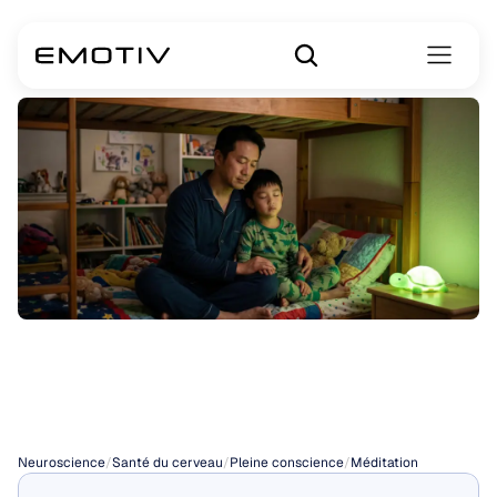
Méditation
pour
le
sommeil
Neuroscience
/
Santé du cerveau
/
Pleine conscience
/
Méditation