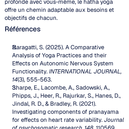
profonde avec vous-même, le hatha yoga 
offre un chemin adaptable aux besoins et 
objectifs de chacun. 
Références
Naragatti, S. (2025). A Comparative 
Analysis of Yoga Practices and their 
Effects on Autonomic Nervous System 
Functionality. 
INTERNATIONAL JOURNAL, 
14
(3), 555-563.   
Sharpe, E., Lacombe, A., Sadowski, A., 
Phipps, J., Heer, R., Rajurkar, S., Hanes, D., 
Jindal, R. D., & Bradley, R. (2021). 
Investigating components of pranayama 
for effects on heart rate variability. 
Journal 
of psychosomatic research, 148
, 110569. 