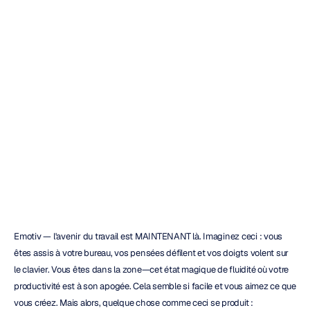
Le
futur
du
travail
est
ici,
MAINTENANT
!
Quoc
Minh
Lai
Mis
à
jour
le
15
juil.
2021
Emotiv — l'avenir du travail est MAINTENANT là. Imaginez ceci : vous 
êtes assis à votre bureau, vos pensées défilent et vos doigts volent sur 
le clavier. Vous êtes dans la zone—cet état magique de fluidité où votre 
productivité est à son apogée. Cela semble si facile et vous aimez ce que 
vous créez. Mais alors, quelque chose comme ceci se produit :