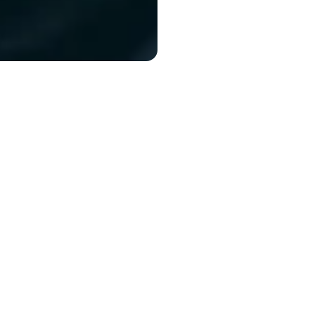
our voir la vidéo sur TEDTalks
_Nouvelles
EEG
Continuez à lire
Le Forum technologique mondi