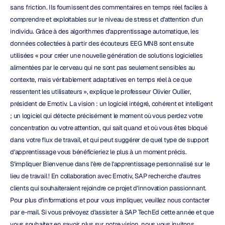
sans friction. Ils fournissent des commentaires en temps réel faciles à 
comprendre et exploitables sur le niveau de stress et d'attention d'un 
individu. Grâce à des algorithmes d'apprentissage automatique, les 
données collectées à partir des écouteurs EEG MN8 sont ensuite 
utilisées « pour créer une nouvelle génération de solutions logicielles 
alimentées par le cerveau qui ne sont pas seulement sensibles au 
contexte, mais véritablement adaptatives en temps réel à ce que 
ressentent les utilisateurs », explique le professeur Olivier Oullier, 
président de Emotiv. La vision : un logiciel intégré, cohérent et intelligent 
; un logiciel qui détecte précisément le moment où vous perdez votre 
concentration ou votre attention, qui sait quand et où vous êtes bloqué 
dans votre flux de travail, et qui peut suggérer de quel type de support 
d'apprentissage vous bénéficieriez le plus à un moment précis. 
S'impliquer Bienvenue dans l'ère de l'apprentissage personnalisé sur le 
lieu de travail ! En collaboration avec Emotiv, SAP recherche d'autres 
clients qui souhaiteraient rejoindre ce projet d'innovation passionnant. 
Pour plus d'informations et pour vous impliquer, veuillez nous contacter 
par e-mail. Si vous prévoyez d'assister à SAP TechEd cette année et que 
vous souhaitez en savoir plus sur notre vision, nous vous invitons 