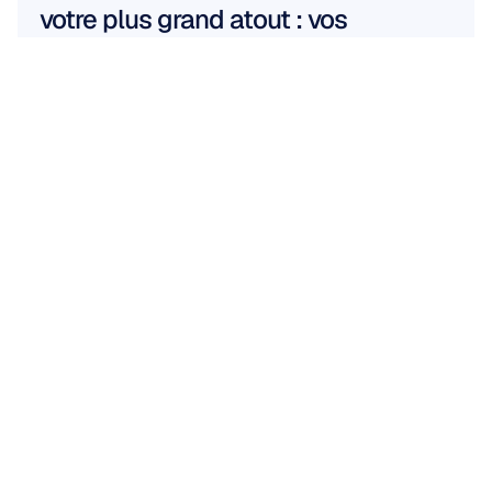
votre plus grand atout : vos 
collaborateurs
En savoir plus
En savoir plus
TRAVAILLER AVEC NOUS
Découvrez
ce
qui
devient
possible
quand
les
neurosciences