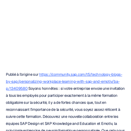
travail
avec
SAP
et
Emotiv
Emotiv
Mis
à
jour
le
9
oct.
2019
Publié à l'origine sur 
https://community.sap.com/t5/technology-blogs-
by-sap/personalizing-workplace-learning-with-sap-and-emotiv/ba-
p/13409580
 Soyons honnêtes : si votre entreprise envoie une invitation 
à tous les employés pour participer exactement à la même formation 
obligatoire sur la sécurité, il y a de fortes chances que, tout en 
reconnaissant l'importance de la sécurité, vous soyez assez réticent à 
suivre cette formation. Découvrez une nouvelle collaboration entre les 
équipes SAP Design et SAP Knowledge and Education et Emotiv, la 
principale entreprise de neuroinformatique personnalisée. Que cela nous 