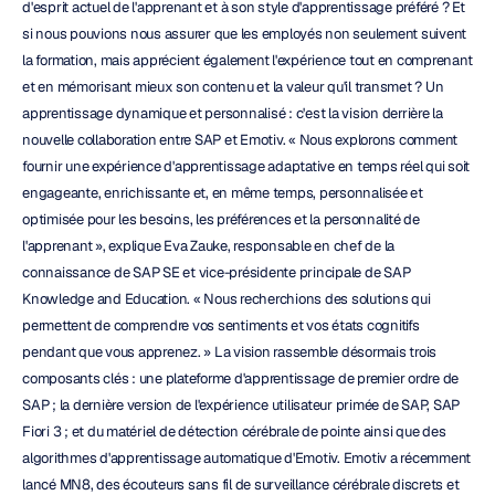
d'esprit actuel de l'apprenant et à son style d'apprentissage préféré ? Et 
si nous pouvions nous assurer que les employés non seulement suivent 
la formation, mais apprécient également l'expérience tout en comprenant 
et en mémorisant mieux son contenu et la valeur qu'il transmet ? Un 
apprentissage dynamique et personnalisé : c'est la vision derrière la 
nouvelle collaboration entre SAP et Emotiv. « Nous explorons comment 
fournir une expérience d'apprentissage adaptative en temps réel qui soit 
engageante, enrichissante et, en même temps, personnalisée et 
optimisée pour les besoins, les préférences et la personnalité de 
l'apprenant », explique Eva Zauke, responsable en chef de la 
connaissance de SAP SE et vice-présidente principale de SAP 
Knowledge and Education. « Nous recherchions des solutions qui 
permettent de comprendre vos sentiments et vos états cognitifs 
pendant que vous apprenez. » La vision rassemble désormais trois 
composants clés : une plateforme d'apprentissage de premier ordre de 
SAP ; la dernière version de l'expérience utilisateur primée de SAP, SAP 
Fiori 3 ; et du matériel de détection cérébrale de pointe ainsi que des 
algorithmes d'apprentissage automatique d'Emotiv. Emotiv a récemment 
lancé MN8, des écouteurs sans fil de surveillance cérébrale discrets et 