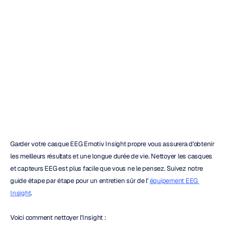
casque
EEG
Insight
et
ses
capteurs
Heidi
Duran
Mis
à
jour
le
15
avr.
2024
Garder votre casque EEG Emotiv Insight propre vous assurera d'obtenir 
les meilleurs résultats et une longue durée de vie. Nettoyer les casques 
et capteurs EEG est plus facile que vous ne le pensez. Suivez notre 
guide étape par étape pour un entretien sûr de l' 
équipement EEG 
Insight
.
Voici comment nettoyer l'Insight :