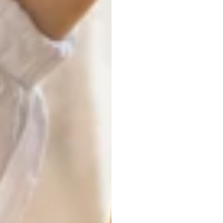
audie
lance
camp
H.B.
Duran
Mis
à
jour
le
2