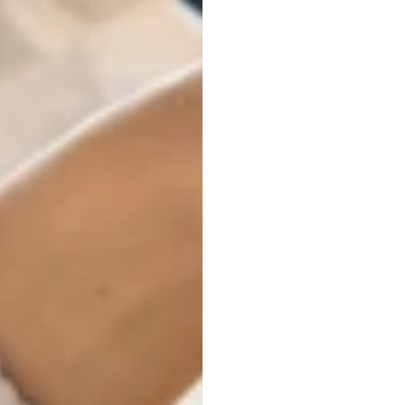
Marke
mode
que
r